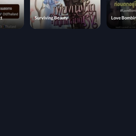
ct
Surviving Beauty
Love Bombi