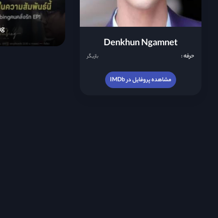
ng
Denkhun Ngamnet
حرفه :
بازیگر
مشاهده پروفایل در IMDb