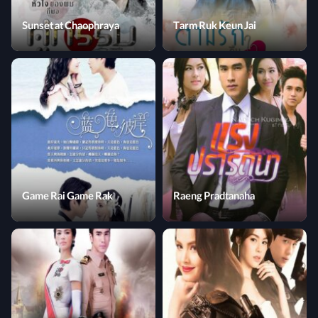
Sunset at Chaophraya
Tarm Ruk Keun Jai
Game Rai Game Rak
Raeng Pradtanaha