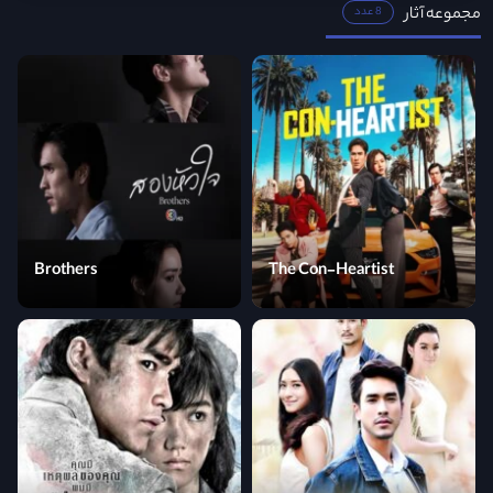
مجموعه آثار
8 عدد
Brothers
The Con-Heartist