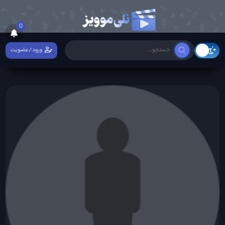
0
ورود/عضویت