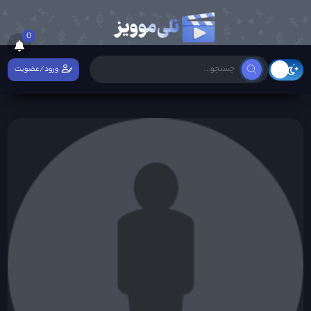
0
ورود/عضویت