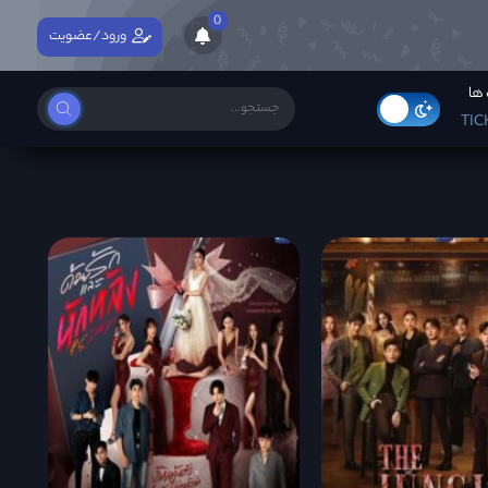
0
ورود/عضویت
ها
TIC