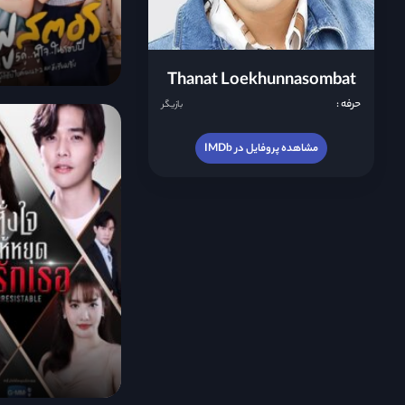
Thanat Loekhunnasombat
حرفه :
بازیگر
مشاهده پروفایل در IMDb