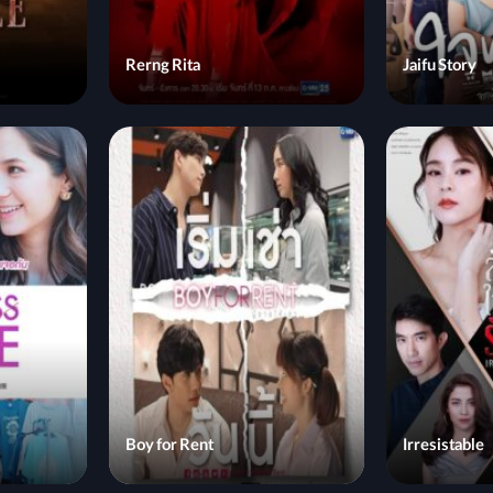
Rerng Rita
Jaifu Story
Boy for Rent
Irresistable