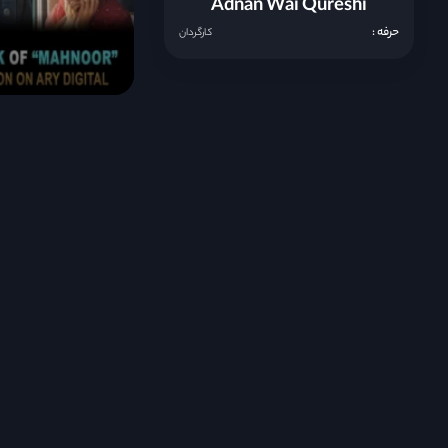
Adnan Wai Qureshi
حرفه :
کارگردان