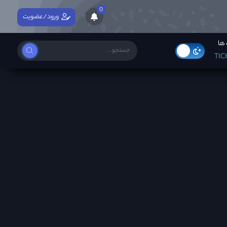
0
ورود/عضویت
ها
TIC