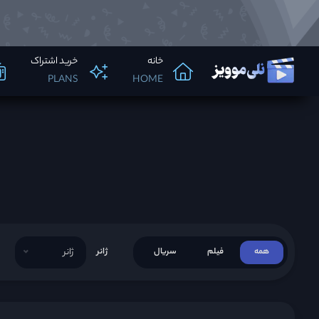
خانه
خرید اشتراک
PLANS
HOME
همه
فیلم
سریال
ژانر
ژانر