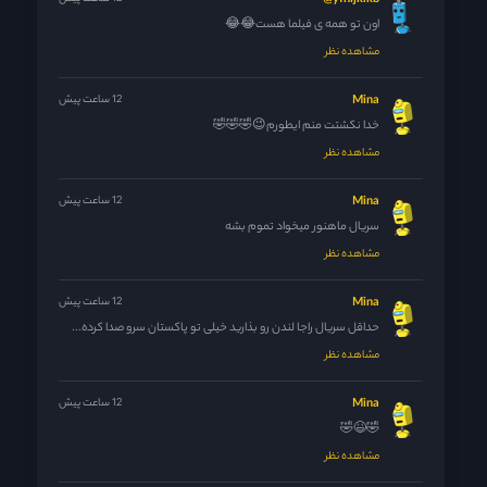
yfhijklkb@
اون تو همه ی فیلما هست😂😂
مشاهده نظر
Mina
12 ساعت پیش
خدا نکشتت منم ایطورم😉🤣🤣🤣
مشاهده نظر
Mina
12 ساعت پیش
سریال ماهنور میخواد تموم بشه
مشاهده نظر
Mina
12 ساعت پیش
حداقل سریال راجا لندن رو بذارید خیلی تو پاکستان سرو صدا کرده...
مشاهده نظر
Mina
12 ساعت پیش
🤣😆🤣
مشاهده نظر