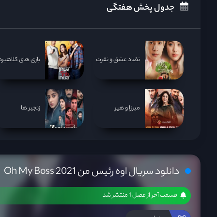
جدول پخش هفتگی
تضاد عشق و نفرت
بازی های کلاهبردا
میرزا و هیر
زنجیر ها
دانلود سریال اوه رئیس من Oh My Boss 2021
قسمت آخر از فصل 1 منتشر شد