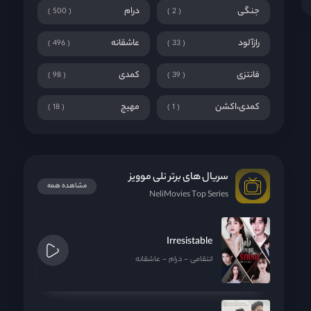
جنگی
درام
500
2
رازآلود
عاشقانه
496
33
فانتزی
کمدی
98
39
کمدی،اکشن
مهیج
18
1
سریال های برتر نلی موویز
مشاهده همه
NeliMovies Top Series
Irresistable
انتقامی
درام
عاشقانه