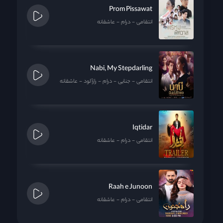
Prom Pissawat
انتقامی
درام
عاشقانه
Nabi, My Stepdarling
انتقامی
جنایی
درام
رازآلود
عاشقانه
Iqtidar
انتقامی
درام
عاشقانه
Raah e Junoon
انتقامی
درام
عاشقانه