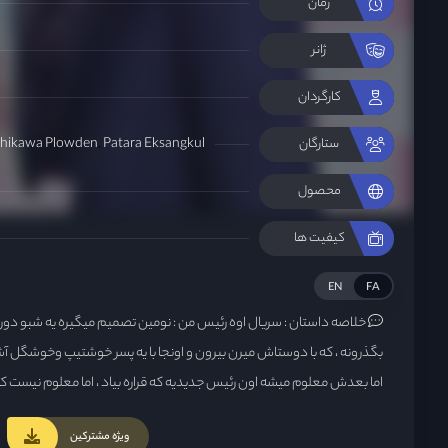
زمان
ژانر
کارگردان
shikawa Plowden
Patara Eksangkul
ستارگان
محصول
کیفیت ها
EN
FA
خلاصه داستان :
سریال اوه رئیس من : نومین تصمیم میگیره یه شبو دور 
بگذرونه ، که با دوستاش میرن بیرون و اونجا با یه پسر خوشتیپ وخوشگل آ
اما بعدش معلوم میشه اون رئیس جدیدیه که قراره بیاد ، اما معلوم نیست که ا
ویژه مشترکین