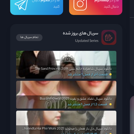
ما را در
اینستاگرام
ما را در
تلگرام
دنبال
دنبال کنید
کنید
سریال های بروز شده
تمام سریال ها
Updated Series
دانلود سریال شاهزاده خانم شنی The Sand Princess 2019
قسمت آخر از فصل 1 منتشر شد
دانلود سریال تضاد عشق و نفرت Bua and Khwan 2025
قسمت 1,2 از فصل 1 منتشر شد
دانلود سریال دل باز همان را میجوید Dil Dhoondta Hai Phir Wohi 2025