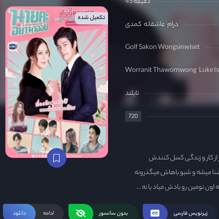
45 دقیقه
تکمیل شده
درام
عاشقانه
کمدی
Golf Sakon Wongsinwiset
Worranit Thawornwong
Luke I
تایلند
720
از کار و زندگی کسل کنندش
شنا میشه و شبو باهاش میگذرونه
ون نومین رو یادش میاد یا نه ...
زیرنویس فارسی
بدون سانسور
ادامه
دانلود