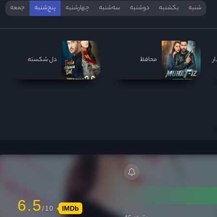
شنبه
یکشنبه
دوشنبه
سه‌‌شنبه
چهارشنبه
پنج‌شنبه
جمعه
ر
محافظ
دل شکسته
6.5
IMDb