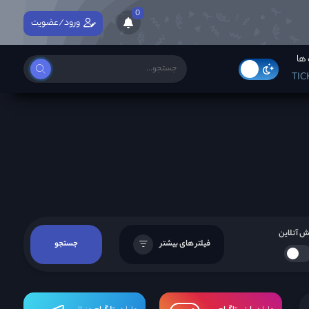
0
ورود/عضویت
ها
TIC
 آنلاین
فیلتر های بیشتر
جستجو