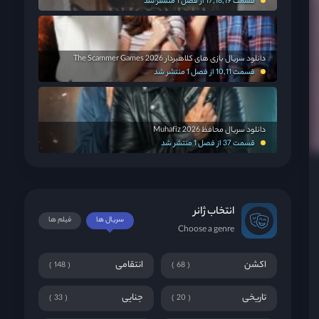
قسمت 17,18,19 از فصل 1 منتشر شد
دانلود سریال بازی های کلاهبردار The Scammer Games 2026
قسمت 10,11 از فصل 1 منتشر شد
دانلود سریال محافظ Muhafiz 2026
قسمت 37 از فصل 1 منتشر شد
انتخاب ژانر
سریال ها
فیلم ها
Choose a genre
اکشن
انتقامی
148
68
تاریخی
جنایی
33
20