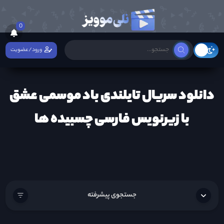
0
ورود/عضویت
دانلود سریال تایلندی باد موسمی عشق
با زیرنویس فارسی چسبیده ها
جستجوی پیشرفته