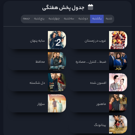
جدول پخش هفتگی
شنبه
یکشنبه
دوشنبه
سه‌‌شنبه
چهارشنبه
پنج‌شنبه
جمعه
غروب در زمستان
سایه پنهان
ضبط _ کنترل _ مصادره
محافظ
افسون شده
دل شکسته
ماهنور
سزاوار
پینانونگ