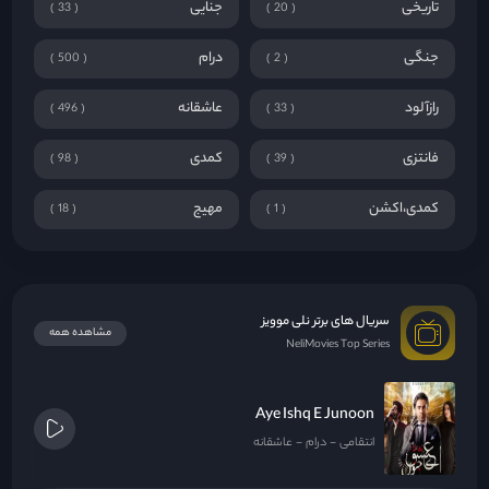
تاریخی
جنایی
33
20
جنگی
درام
500
2
رازآلود
عاشقانه
496
33
فانتزی
کمدی
98
39
کمدی،اکشن
مهیج
18
1
سریال های برتر نلی موویز
مشاهده همه
NeliMovies Top Series
Aye Ishq E Junoon
انتقامی
درام
عاشقانه