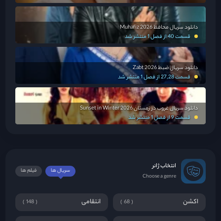
دانلود سریال محافظ Muhafiz 2026
قسمت 40 از فصل 1 منتشر شد
دانلود سریال ضبط Zabt 2026
قسمت 27,28 از فصل 1 منتشر شد
دانلود سریال غروب در زمستان Sunset in Winter 2026
قسمت 9 از فصل 1 منتشر شد
انتخاب ژانر
سریال ها
فیلم ها
Choose a genre
اکشن
انتقامی
148
68