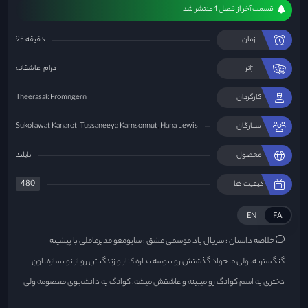
قسمت آخر از فصل 1 منتشر شد
زمان
95 دقیقه
ژانر
درام
عاشقانه
کارگردان
Theerasak Promngern
ستارگان
Hana Lewis
Tussaneeya Karnsonnut
Sukollawat Kanarot
محصول
تایلند
480
کیفیت ها
EN
FA
خلاصه داستان :
سریال باد موسمی عشق : سایومفو مدیرعاملی با پیشینه
گنگستریه. ولی میخواد گذشتش رو ببوسه بذاره کنار و زندگیش رو از نو بسازه. اون
دختری به اسم کوانگ رو میبینه و عاشقش میشه، کوانگ یه دانشجوی معصومه ولی
به خاطر سوءتفاهم ها از هم جدا میشن...