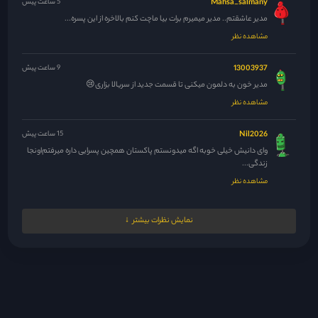
Mahsa_salmany
5 ساعت پیش
مدیر عاشقتم.. مدیر میمیرم برات بیا ماچت کنم بالاخره از این پسره...
مشاهده نظر
13003937
9 ساعت پیش
مدیر خون به دلمون میکنی تا قسمت جدید از سریالا بزاری😢
مشاهده نظر
Nil2026
15 ساعت پیش
وای دانیش خیلی خوبه اگه میدونستم پاکستان همچین پسرایی داره میرفتم‌اونجا
زندگی...
مشاهده نظر
مدیر
16 ساعت پیش
نمایش نظرات بیشتر
42 فیناله یعنی پس فردا
مشاهده نظر
melikaw
17 ساعت پیش
عاشق اینم که این کرکترای پسرای پولدار همیشه یه عکس گنده از...