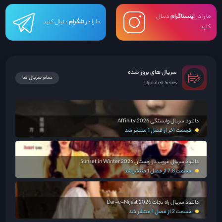
ما را در
اینستاگرام
دنبال
ما را در
تلگرام
دنبال کنید
کنید
سریال های بروز شده
تمام سریال ها
Updated Series
دانلود سریال وابستگی Affinity 2026
قسمت آخر از فصل 1 منتشر شد
دانلود سریال غروب در زمستان Sunset in Winter 2026
قسمت 7,8 از فصل 1 منتشر شد
دانلود سریال راه نجات Dar-e-Nijaat 2026
قسمت 2 از فصل 1 منتشر شد