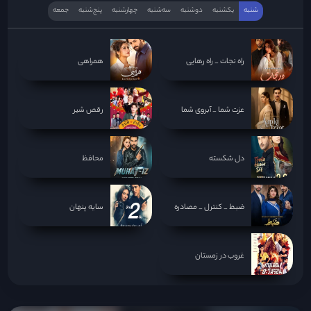
شنبه
یکشنبه
دوشنبه
سه‌‌شنبه
چهارشنبه
پنج‌شنبه
جمعه
راه نجات _ راه رهایی
همراهی
عزت شما _ آبروی شما
رقص شیر
دل شکسته
محافظ
ضبط _ کنترل _ مصادره
سایه پنهان
غروب در زمستان