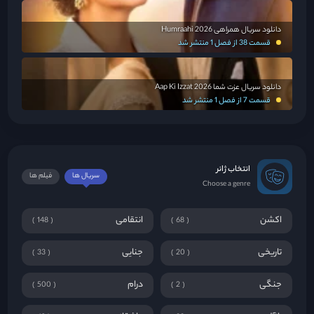
دانلود سریال همراهی Humraahi 2026
قسمت 38 از فصل 1 منتشر شد
دانلود سریال عزت شما Aap Ki Izzat 2026
قسمت 7 از فصل 1 منتشر شد
انتخاب ژانر
سریال ها
فیلم ها
Choose a genre
اکشن
انتقامی
148
68
تاریخی
جنایی
33
20
جنگی
درام
500
2