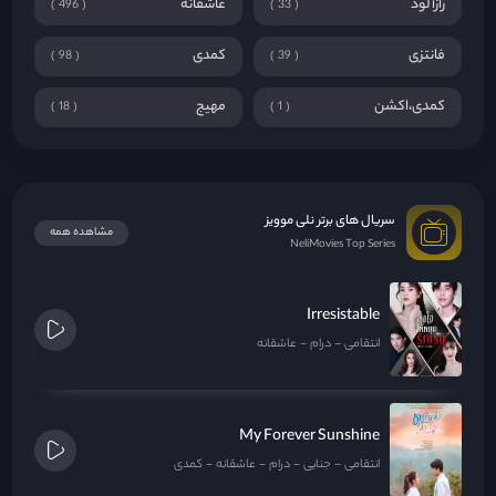
رازآلود
عاشقانه
496
33
فانتزی
کمدی
98
39
کمدی،اکشن
مهیج
18
1
سریال های برتر نلی موویز
مشاهده همه
NeliMovies Top Series
Irresistable
انتقامی
درام
عاشقانه
My Forever Sunshine
انتقامی
جنایی
درام
عاشقانه
کمدی