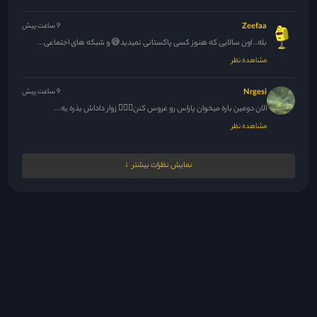
Zeefaa
9 ساعت پیش
بله.. اون سالایی که هنوز کسی پاکستانی نمیدید😅 و شبکه های اجتماعی...
مشاهده نظر
Nrgesi
9 ساعت پیش
الان دومین باره میخوان پاراس رو عروس کنن🚶🏻‍♀️ زوار داداش یذره یه...
مشاهده نظر
filiks
10 ساعت پیش
نمایش نظرات بیشتر
هنوز همراهی تموم نشده چشم انتظار این یکی باشیم؟ 🫠 اخ دانش...
مشاهده نظر
مدیر
10 ساعت پیش
نه عشقم
مشاهده نظر
Dleo
10 ساعت پیش
چطوریه که بعضیاتون عکس پروفایل دارین 🤨