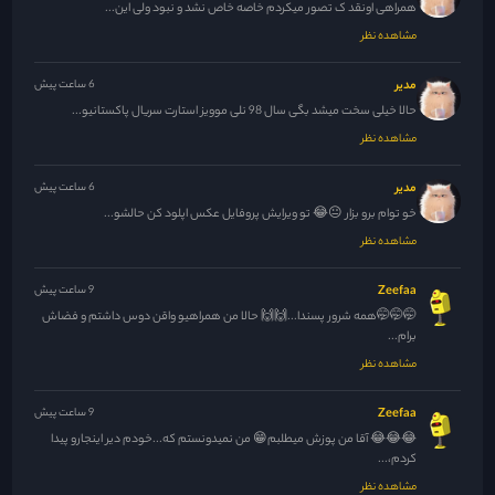
همراهی اونقد ک تصور میکردم خاصه خاص نشد و نبود ولی این...
مشاهده نظر
مدیر
6 ساعت پیش
حالا خیلی سخت میشد بگی سال 98 نلی موویز استارت سریال پاکستانیو...
مشاهده نظر
مدیر
6 ساعت پیش
خو توام برو بزار 😐😂 تو ویرایش پروفایل عکس اپلود کن حالشو...
مشاهده نظر
Zeefaa
9 ساعت پیش
🤭🤭🤭همه شرور پسندا...🙌🙌 حالا من همراهیو واقن دوس داشتم و فضاش
برام...
مشاهده نظر
Zeefaa
9 ساعت پیش
😂😂😂 آقا من پوزش میطلبم😁 من نمیدونستم که...خودم دیر اینجارو پیدا
کردم،...
مشاهده نظر