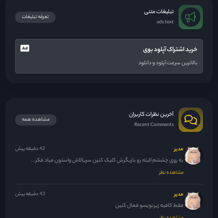
تبلیغات متنی
تعرفه تبلیغات
ads text
خرید اشتراک آپلود بوی
بالاترین سرعت آپلود و دانلود
آخرین نظرات کاربران
مشاهده همه
Recent Comments
مدیر
42 دقیقه پیش
به روی چششم البته رو بازیگرش کلیک کنین سریالاش واستون میاد فکر...
مشاهده نظر
مدیر
43 دقیقه پیش
فقط کافیه زیرنویسو فعال کنین