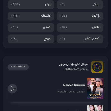
جنگی
درام
500
2
رازآلود
عاشقانه
496
33
فانتزی
کمدی
98
39
کمدی،اکشن
مهیج
18
1
سریال های برتر نلی موویز
مشاهده همه
NeliMovies Top Series
Raah e Junoon
انتقامی
درام
عاشقانه