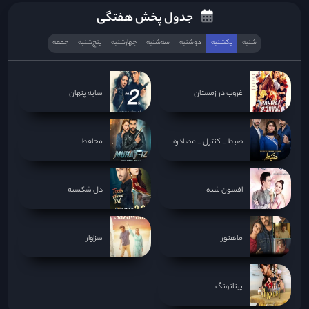
جدول پخش هفتگی
شنبه
یکشنبه
دوشنبه
سه‌‌شنبه
چهارشنبه
پنج‌شنبه
جمعه
غروب در زمستان
سایه پنهان
ضبط _ کنترل _ مصادره
محافظ
افسون شده
دل شکسته
ماهنور
سزاوار
پینانونگ