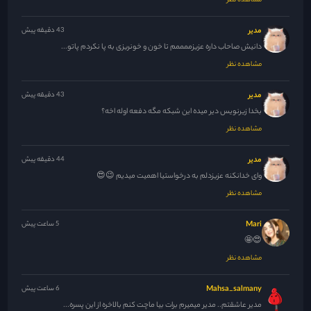
مشاهده نظر
مدیر
43 دقیقه پیش
دانیش صاحاب داره عزیزممممم تا خون و خونریزی به پا نکردم پاتو...
مشاهده نظر
مدیر
43 دقیقه پیش
بخدا زیرنویس دیر میده این شبکه مگه دفعه اوله اخه؟
مشاهده نظر
مدیر
44 دقیقه پیش
وای خدانکنه عزیزدلم به درخواستیا اهمیت میدیم 😉😍
مشاهده نظر
Mari
5 ساعت پیش
😍🤩
مشاهده نظر
Mahsa_salmany
6 ساعت پیش
مدیر عاشقتم.. مدیر میمیرم برات بیا ماچت کنم بالاخره از این پسره...