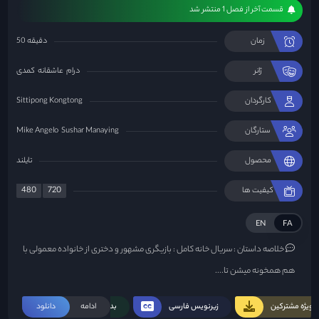
قسمت آخر از فصل 1 منتشر شد
زمان
50 دقیقه
ژانر
درام
عاشقانه
کمدی
کارگردان
Sittipong Kongtong
ستارگان
Sushar Manaying
Mike Angelo
محصول
تایلند
480
720
کیفیت ها
EN
FA
خلاصه داستان :
سریال خانه کامل : بازیگری مشهور و دختری از خانواده معمولی با
هم همخونه میشن تا....
ویژه مشترکین
زیرنویس فارسی
ادامه
بدون سانسور
دانلود