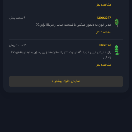
مشاهده نظر
13003937
9 ساعت پیش
مدیر خون به دلمون میکنی تا قسمت جدید از سریالا بزاری😢
مشاهده نظر
Nil2026
16 ساعت پیش
وای دانیش خیلی خوبه اگه میدونستم پاکستان همچین پسرایی داره میرفتم‌اونجا
زندگی...
مشاهده نظر
مدیر
17 ساعت پیش
نمایش نظرات بیشتر
42 فیناله یعنی پس فردا
مشاهده نظر
melikaw
17 ساعت پیش
عاشق اینم که این کرکترای پسرای پولدار همیشه یه عکس گنده از...
مشاهده نظر