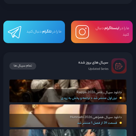
ما را در
اینستاگرام
دنبال
ما را در
تلگرام
دنبال کنید
کنید
سریال های بروز شده
تمام سریال ها
Updated Series
دانلود سریال رقاص Raqqas 2026
تیزر اول منتشر شد + ترجمه و پخش به زودی
دانلود سریال همراهی Humraahi 2026
قسمت 39 از فصل 1 منتشر شد