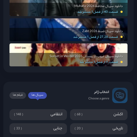
دانلود سریال محافظ Muhafiz 2026
قسمت 40 از فصل 1 منتشر شد
دانلود سریال ضبط Zabt 2026
قسمت 27,28 از فصل 1 منتشر شد
دانلود سریال غروب در زمستان Sunset in Winter 2026
قسمت 9 از فصل 1 منتشر شد
انتخاب ژانر
سریال ها
فیلم ها
Choose a genre
اکشن
انتقامی
148
68
تاریخی
جنایی
33
20