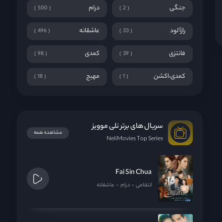
جنگی
درام
500
2
رازآلود
عاشقانه
496
33
فانتزی
کمدی
98
39
کمدی،اکشن
مهیج
18
1
سریال های برتر نلی موویز
مشاهده همه
NeliMovies Top Series
Fai Sin Chua
انتقامی
درام
عاشقانه