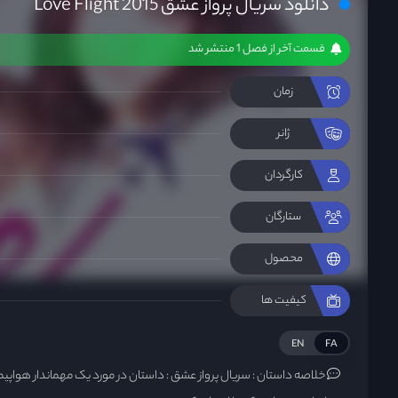
دانلود سریال پرواز عشق Love Flight 2015
قسمت آخر از فصل 1 منتشر شد
زمان
ژانر
کارگردان
ستارگان
محصول
کیفیت ها
EN
FA
خلاصه داستان :
سریال پرواز عشق : داستان در مورد یک مهماندار هواپی