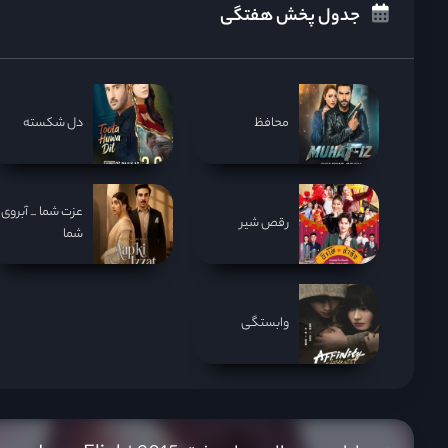
جدول پخش هفتگی
محافظ
دل شکسته
عزت شما _ آبروی
رقص شیر
شما
وابستگی