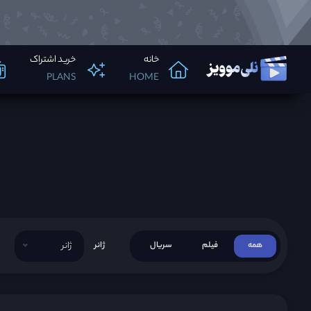
خانه
خرید اشتراک
PLANS
HOME
همه
فیلم
سریال
ژانر
ژانر