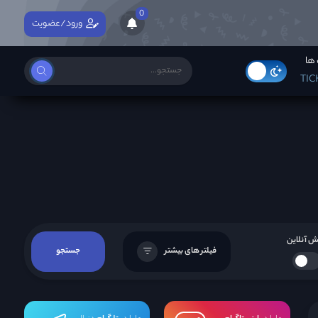
0
ورود/عضویت
ها
TIC
 آنلاین
فیلتر های بیشتر
جستجو