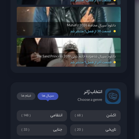
قسمت 28 از فصل 1 منتشر شد
دانلود سریال محافظ Muhafiz 2026
قسمت 38 از فصل 1 منتشر شد
دانلود سریال شاهزاده خانم شنی The Sand Princess 2019
قسمت آخر از فصل 1 منتشر شد
انتخاب ژانر
سریال ها
فیلم ها
Choose a genre
اکشن
انتقامی
148
68
تاریخی
جنایی
33
20