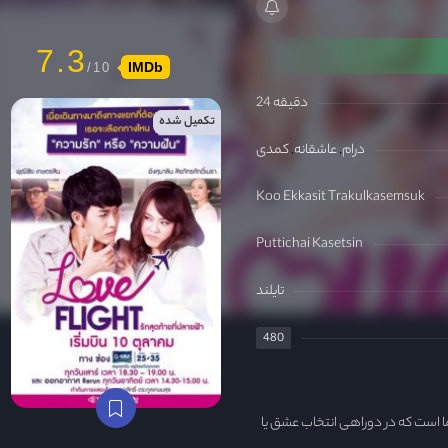
7.3
IMDb
24 دقیقه
تکمیل شده
درام
عاشقانه
کمدی
Koo Ekkasit Trakulkasemsuk
Puttichai Kasetsin
تایلند
480
ما است که در دوراهی انتخاب عشق یا