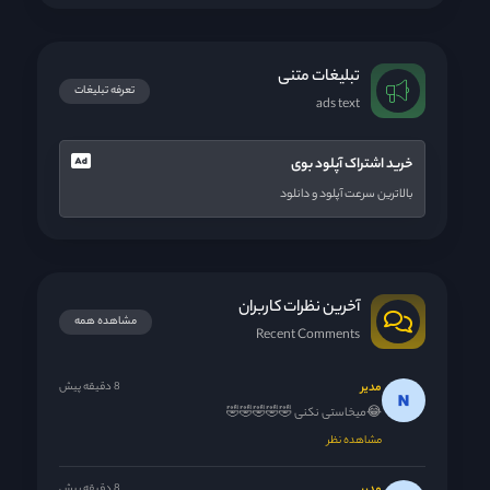
تبلیغات متنی
تعرفه تبلیغات
ads text
خرید اشتراک آپلود بوی
بالاترین سرعت آپلود و دانلود
آخرین نظرات کاربران
مشاهده همه
Recent Comments
مدیر
8 دقیقه پیش
😂میخاستی نکنی 🤣🤣🤣🤣🤣
مشاهده نظر
8 دقیقه پیش