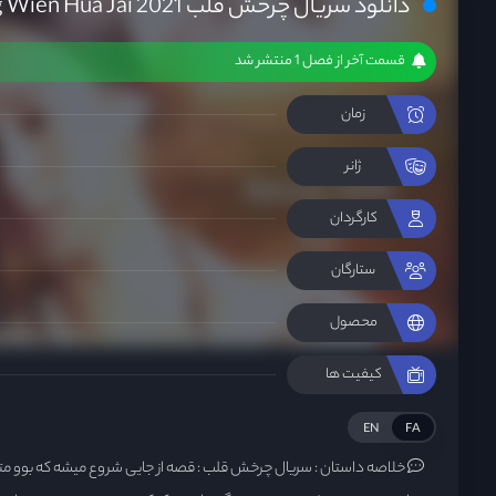
دانلود سریال چرخش قلب Wong Wien Hua Jai 2021
قسمت آخر از فصل 1 منتشر شد
زمان
ژانر
کارگردان
ستارگان
محصول
کیفیت ها
EN
FA
خلاصه داستان :
سریال چرخش قلب : قصه از جایی شروع میشه که بوو م