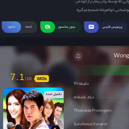
انی که توسط برادر بیمار تر از خودش
ع خوشبختی خواهرشه تصمیم میگیره
وو که با قلبی شکسته برمیگرده
شه که توسط تون نجات پیدا میکنه اما
زیرنویس فارسی
بدون سانسور
ادامه
دانلود
 و ....
7.1
IMDb
90 دقیقه
تکمیل شده
درام
عاشقانه
Theerasak Promngern
Sukollawat Kanarot