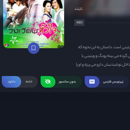
تایلند
480
تینی است. داستان به این نحوه که
می گرده می بینه پونگ و ویتینی با
ل نوشیدنیش دارو می ریزه و او را
 میشه این مرد مزاحم باو شده، بدون
ی کنه و چون خیلی مست و بی هوش
زیرنویس فارسی
بدون سانسور
ادامه
دانلود
ب بهش ت ج ا و ز شده و به
متوجه میشه که باو عشق دامادشونه
ن پدر و مادر باو را فریب می ده