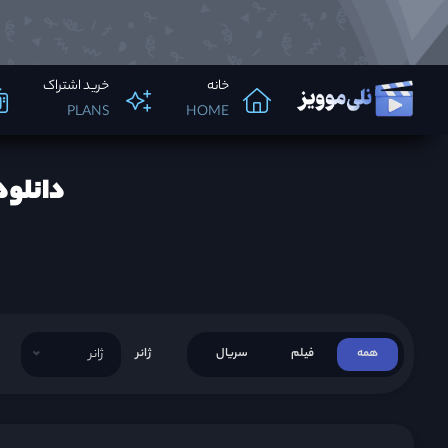
خانه
خرید اشتراک
PLANS
HOME
دانلود
همه
فیلم
سریال
ژانر
ژانر