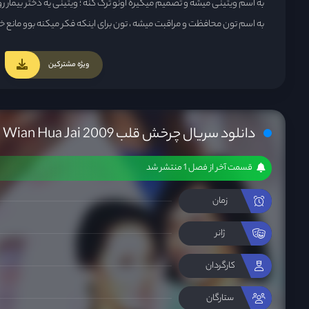
به اسم ویتینی میشه و تصمیم میگیره اونو ترک کنه ؛ ویتینی یه دختر بیمار رو
به اسم تون محافظت و مراقبت میشه ، تون برای اینکه فکر میکنه بوو مان
با نقشه وارد زندگی اون بشه و بتونه به یه طریقی زندگی اونو منحرف کنه ، ب
تایلند یه شب میره کلوب شبانه که از قضا اونجا درگیر یه باند مواد فروش می
ویژه مشترکین
تون با دروغی که به پدر بوو میگه ، پدرش اونو مجبور میکنه که با تون ازدواج کنه
دانلود سریال چرخش قلب Wong Wian Hua Jai 2009
قسمت آخر از فصل 1 منتشر شد
زمان
ژانر
کارگردان
ستارگان