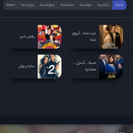
شنبه
یکشنبه
دوشنبه
سه‌‌شنبه
چهارشنبه
پنج‌شنبه
جمعه
عزت شما _ آبروی
رقص شیر
شما
ضبط _ کنترل _
سایه پنهان
مصادره