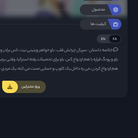
محصول
کیفیت ها
EN
FA
خلاصه داستان :
سریال چرخش قلب : باو خواهر ویتینی نیت. تاس برادر وی
باو و پونگ قراره با هم ازدواج کنن. باو برای تحصیلات رفته استرالیا، وقتی بر
هم ازدواج کردن، می ره داخل یک کلوپ و حسابی مست می کنه، یک مردی داخ
با خودش می بره، تصادفا تاس که برادر ویتینی است از آنجا رد میشه و متوجه
اینکه بدون باو عشق کسیه که حالا شوهر خواهرشه، می ره به باو کمک م
ویژه مشترکین
بوده می بردش هتل خودش، فردا صبحش باو بیدار میشه و فکر می کنه دیش
محض اینکه تاس را می بینه بهش حمله می کنه و می ره. چند روز بعد تاس 
و نقشه می کشه که هرطوری هست زندگی خواهر عزیزش را نجات بده واسه همی
و باو را به زور در مزرعه خودش زندانی می کنه...