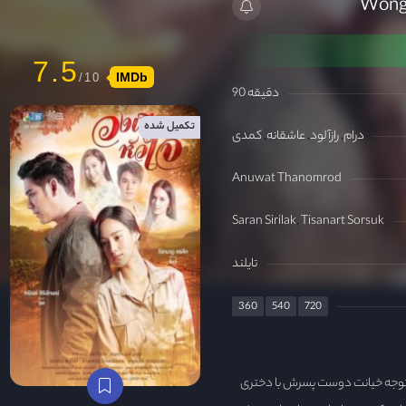
7.5
IMDb
90 دقیقه
تکمیل شده
درام
رازآلود
عاشقانه
کمدی
Anuwat Thanomrod
Saran Sirilak
Tisanart Sorsuk
تایلند
360
540
720
توجه خیانت دوست پسرش با دختری