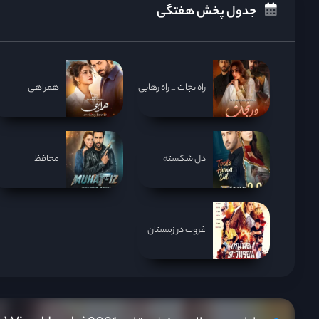
جدول پخش هفتگی
راه نجات _ راه رهایی
همراهی
دل شکسته
محافظ
غروب در زمستان