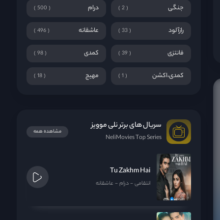
جنگی
درام
500
2
رازآلود
عاشقانه
496
33
فانتزی
کمدی
98
39
کمدی،اکشن
مهیج
18
1
سریال های برتر نلی موویز
مشاهده همه
NeliMovies Top Series
Tu Zakhm Hai
انتقامی
درام
عاشقانه