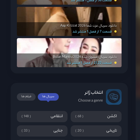
قسمت 38 از فصل 1 منتشر شد
دانلود سریال عزت شما Aap Ki Izzat 2026
قسمت 7 از فصل 1 منتشر شد
دانلود سریال افسون شده Bulan Mantra 2024
قسمت 21,22 از فصل 1 منتشر شد
انتخاب ژانر
سریال ها
فیلم ها
Choose a genre
اکشن
انتقامی
148
68
تاریخی
جنایی
33
20