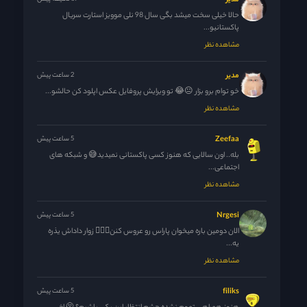
مدیر
حالا خیلی سخت میشد بگی سال 98 نلی موویز استارت سریال
پاکستانیو...
مشاهده نظر
مدیر
2 ساعت پیش
خو توام برو بزار 😐😂 تو ویرایش پروفایل عکس اپلود کن حالشو...
مشاهده نظر
Zeefaa
5 ساعت پیش
بله.. اون سالایی که هنوز کسی پاکستانی نمیدید😅 و شبکه های
اجتماعی...
مشاهده نظر
Nrgesi
5 ساعت پیش
الان دومین باره میخوان پاراس رو عروس کنن🚶🏻‍♀️ زوار داداش یذره
یه...
مشاهده نظر
filiks
5 ساعت پیش