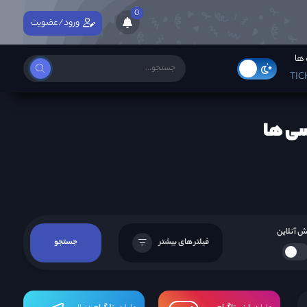
0
ورود/عضویت
ها
TIC
سی ها
 آنلاین
فیلتر های بیشتر
جستجو