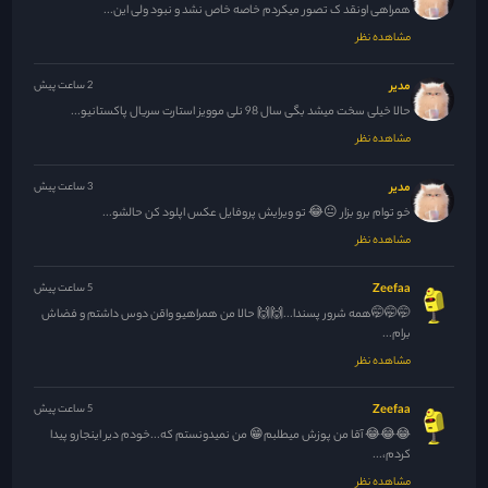
همراهی اونقد ک تصور میکردم خاصه خاص نشد و نبود ولی این...
مشاهده نظر
مدیر
2 ساعت پیش
حالا خیلی سخت میشد بگی سال 98 نلی موویز استارت سریال پاکستانیو...
مشاهده نظر
مدیر
3 ساعت پیش
خو توام برو بزار 😐😂 تو ویرایش پروفایل عکس اپلود کن حالشو...
مشاهده نظر
Zeefaa
5 ساعت پیش
🤭🤭🤭همه شرور پسندا...🙌🙌 حالا من همراهیو واقن دوس داشتم و فضاش
برام...
مشاهده نظر
Zeefaa
5 ساعت پیش
😂😂😂 آقا من پوزش میطلبم😁 من نمیدونستم که...خودم دیر اینجارو پیدا
کردم،...
مشاهده نظر