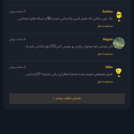
Zeefaa
5 ساعت پیش
بله.. اون سالایی که هنوز کسی پاکستانی نمیدید😅 و شبکه های اجتماعی...
مشاهده نظر
Nrgesi
6 ساعت پیش
الان دومین باره میخوان پاراس رو عروس کنن🚶🏻‍♀️ زوار داداش یذره یه...
مشاهده نظر
filiks
6 ساعت پیش
هنوز همراهی تموم نشده چشم انتظار این یکی باشیم؟ 🫠 اخ دانش...
مشاهده نظر
مدیر
6 ساعت پیش
نمایش نظرات بیشتر
نه عشقم
مشاهده نظر
Dleo
6 ساعت پیش
چطوریه که بعضیاتون عکس پروفایل دارین 🤨