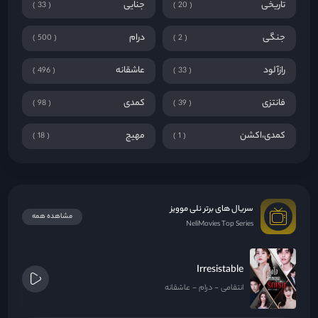
تاریخی
جنایی
33
20
جنگی
درام
500
2
رازآلود
عاشقانه
496
33
فانتزی
کمدی
98
39
کمدی،اکشن
مهیج
18
1
سریال های برتر نلی موویز
مشاهده همه
NeliMovies Top Series
Irresistable
انتقامی
درام
عاشقانه