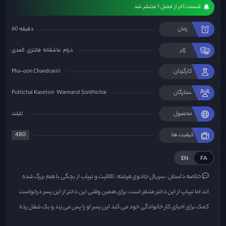
قسمت آخر از فصل 1 منتشر شد
زمان
60 دقیقه
ژانر
درام
عاشقانه
فانتزی
کمدی
کارگردان
Pha-oon Chandrasiri
ستارگان
Wannarot Sonthichai
Puttichai Kasetsin
محصول
تایلند
480
کیفیت ها
EN
FA
خلاصه داستان :
سریال جادوی فرشته : لالالیت و تیپاب از بچگی با هم بزرگ شده
اند اما تیپاپ از این دختر متنفر است. برای همین وقتی این دختر از این پسر درخواست
کمک برای احیای کار خانوادگی خود می کند این پسر او را پس می زند و یک شغل رده
پایین به او می دهد. در این زمان این دختر که به خاطر زیبایی خود دچار غرور شده است