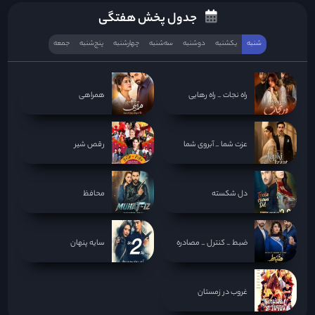
جدول پخش هفتگی
شنبه
یکشنبه
دوشنبه
سه‌‌شنبه
چهارشنبه
پنج‌شنبه
جمعه
راه نجات _ راه رهایی
همراهی
عزت شما _ آبروی شما
رقص شیر
دل شکسته
محافظ
ضبط _ کنترل _ مصادره
سایه پنهان
غروب در زمستان