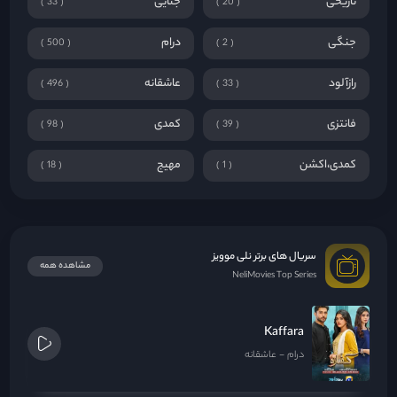
تاریخی
جنایی
33
20
جنگی
درام
500
2
رازآلود
عاشقانه
496
33
فانتزی
کمدی
98
39
کمدی،اکشن
مهیج
18
1
سریال های برتر نلی موویز
مشاهده همه
NeliMovies Top Series
Kaffara
درام
عاشقانه