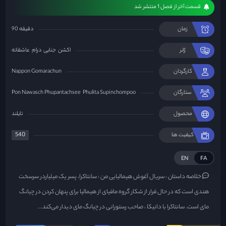
قسمت آخر از فصل 1 منتشر شد
زمان
90 دقیقه
ژانر
اکشن
جنایی
درام
عاشقانه
کارگردان
Nappon Gomarachun
ستارگان
Phulita Supinchompoo
Pon Nawasch Phupantachsee
محصول
تایلند
540
کیفیت ها
EN
FA
خلاصه داستان :
سریال آغوش هیمالیایی من : سانتاکرا، پسر یک میلیاردر سرسخت
هندی است که در حال فرار از شکار گروه مافیای از هیمالیا برای پنهان کردن در چیانگ
مای است. سانتاکرا با دانیکا ، صاحب رستورانی در چیانگ مای دیدار می‌کند...