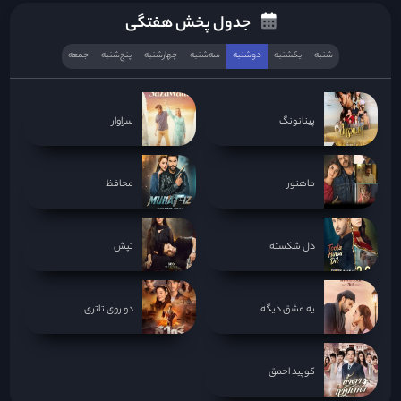
جدول پخش هفتگی
شنبه
یکشنبه
دوشنبه
سه‌‌شنبه
چهارشنبه
پنج‌شنبه
جمعه
پینانونگ
سزاوار
ماهنور
محافظ
دل شکسته
تپش
یه عشق دیگه
دو روی تاتری
کوپید احمق