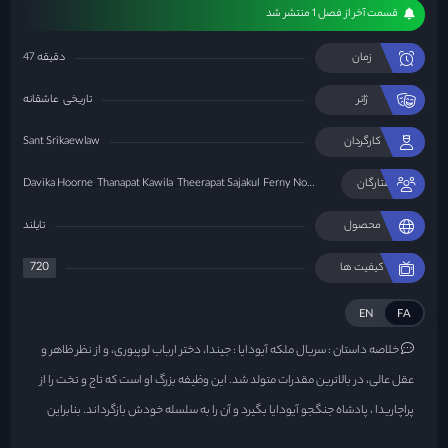
قسمت آخر از فصل 1 منتشر شد
زمان
47 دقیقه
ژانر
تاریخی
عاشقانه
کارگردان
Sant Srikaewlaw
ستارگان
Ferny Nopjira Lerkkajornnamkul
Theerapat Sajakul
Thanapat Kawila
Davika Hoorne
محصول
تایلند
720
کیفیت ها
EN
FA
خلاصه داستان :
سریال ملکه آیودایا : جیندا، دختر ارباب لوپبوری، و از نظر ظاهر و
عقل عالی، در بالاترین مقدرات متولد شد. این وظیفه بزرگ او است که تاج و تخت را از
پراچاریدا ، پادشاه جنگجو آیودایا بگیرد و آن را به سلسله خودش بازگرداند. بنابراین
جیندا باید خود را به عنوان یکی از چهار صیغه سلطنتی معرفی کند و به ناچار او را از