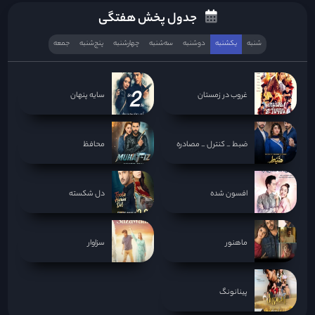
جدول پخش هفتگی
شنبه
یکشنبه
دوشنبه
سه‌‌شنبه
چهارشنبه
پنج‌شنبه
جمعه
غروب در زمستان
سایه پنهان
ضبط _ کنترل _ مصادره
محافظ
افسون شده
دل شکسته
ماهنور
سزاوار
پینانونگ