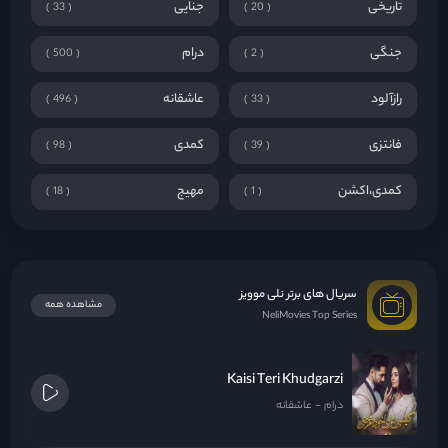
تاریخی
جنایی
33
20
جنگی
درام
500
2
رازآلود
عاشقانه
496
33
فانتزی
کمدی
98
39
کمدی،اکشن
مهیج
18
1
سریال های برتر نلی موویز
مشاهده همه
NeliMovies Top Series
Kaisi Teri Khudgarzi
درام
عاشقانه