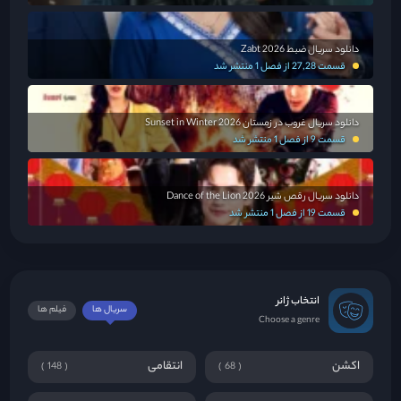
دانلود سریال ضبط Zabt 2026
قسمت 27,28 از فصل 1 منتشر شد
دانلود سریال غروب در زمستان Sunset in Winter 2026
قسمت 9 از فصل 1 منتشر شد
دانلود سریال رقص شیر Dance of the Lion 2026
قسمت 19 از فصل 1 منتشر شد
انتخاب ژانر
سریال ها
فیلم ها
Choose a genre
اکشن
انتقامی
148
68