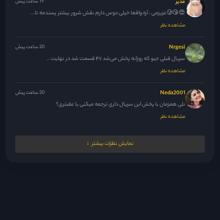
مدیر
19 ساعت پیش
😍😘🥲عزیزمی ، آره واقعا خیلی دوس دارم نقش شرور بیشتر پسندمه تا...
مشاهده نظر
Nrgesi
20 ساعت پیش
سریال قبلی جیو که روزانه پخش می‌شد ۴۷ قسمت شد در نهایت...
مشاهده نظر
Neda2001
20 ساعت پیش
نلی همزمان با پخش این سریال داری ترجمه میکنی یا عقبتری؟
مشاهده نظر
M.N.M
20 ساعت پیش
نمایش نظرات بیشتر
ممنون نلی جان ، حل شده 🙏
مشاهده نظر
مدیر
21 ساعت پیش
همراهی اونقد ک تصور میکردم خاصه خاص نشد و نبود ولی این...
مشاهده نظر