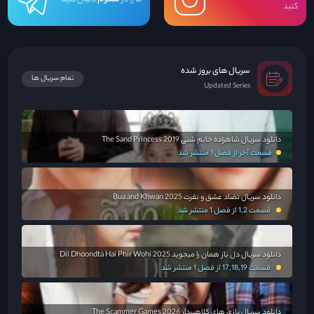
کنید
سریال های بروز شده
تمام سریال ها
Updated Series
دانلود سریال شاهزاده خانم شنی The Sand Princess 2019
قسمت آخر از فصل 1 منتشر شد
دانلود سریال تضاد عشق و نفرت Bua and Khwan 2025
قسمت 1,2 از فصل 1 منتشر شد
دانلود سریال دل باز همان را میجوید Dil Dhoondta Hai Phir Wohi 2025
قسمت 17,18,19 از فصل 1 منتشر شد
دانلود سریال بازی های کلاهبردار The Scammer Games 2026