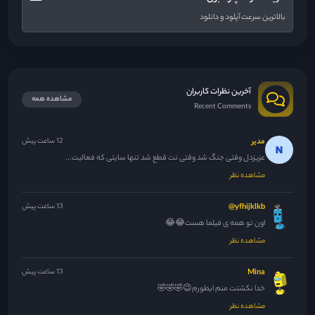
بالاترین سرعت آپلود و دانلود
آخرین نظرات کاربران
مشاهده همه
Recent Comments
مدیر
12 ساعت پیش
عزیزدل وقتی جنگ شد وقتی نت قطع شد تنها سایتی که فعالیت...
مشاهده نظر
yfhijklkb@
13 ساعت پیش
اون تو همه ی فیلما هست😂😂
مشاهده نظر
Mina
13 ساعت پیش
خدا نکشتت منم ایطورم😉🤣🤣🤣
مشاهده نظر