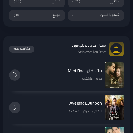
فانتزی
کمدی
98
39
کمدی،اکشن
مهیج
18
1
سریال های برتر نلی موویز
مشاهده همه
NeliMovies Top Series
Meri Zindagi Hai Tu
درام
عاشقانه
Aye Ishq E Junoon
انتقامی
درام
عاشقانه