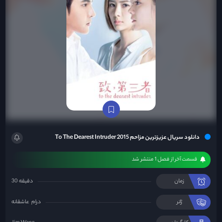
دانلود سریال عزیزترین مزاحم To The Dearest Intruder 2015
قسمت آخر از فصل 1 منتشر شد
زمان
30 دقیقه
ژانر
درام
عاشقانه