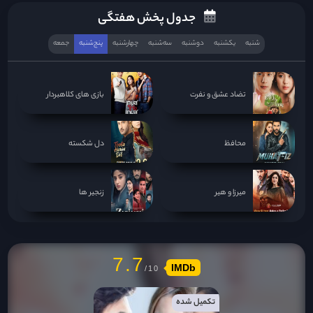
جدول پخش هفتگی
شنبه
یکشنبه
دوشنبه
سه‌‌شنبه
چهارشنبه
پنج‌شنبه
جمعه
تضاد عشق و نفرت
بازی های کلاهبردار
محافظ
دل شکسته
میرزا و هیر
زنجیر ها
7.7
IMDb
تکمیل شده