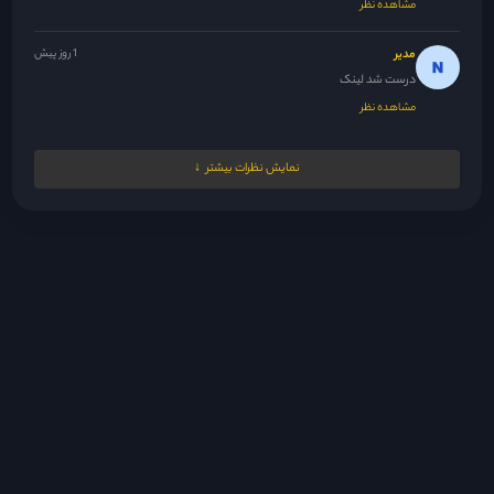
مشاهده نظر
مدیر
1 روز پیش
درست شد لینک
مشاهده نظر
Nrgesi
1 روز پیش
نمایش نظرات بیشتر
دوستان اعتراف کردن بالاخره ولی از اون جایی که با سریال پاکستانی...
مشاهده نظر
مدیر
1 روز پیش
😘
مشاهده نظر
fsh1383.20@gmail.com
1 روز پیش
سلام ممنون بابت اینکه این سریال رو گذاشتید
مشاهده نظر
z.fflloo
1 روز پیش