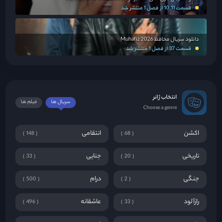
قسمت 10,11 از فصل 1 منتشر شد
دانلود سریال محافظ Muhafiz 2026
قسمت 37 از فصل 1 منتشر شد
انتخاب ژانر
سریال ها
فیلم ها
Choose a genre
اکشن
انتقامی
148
68
تاریخی
جنایی
33
20
جنگی
درام
500
2
رازآلود
عاشقانه
496
33