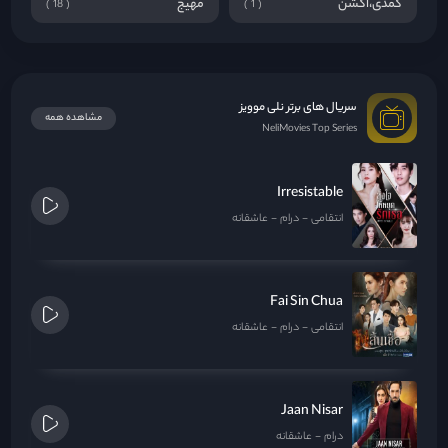
کمدی،اکشن
مهیج
18
1
سریال های برتر نلی موویز
مشاهده همه
NeliMovies Top Series
Irresistable
انتقامی
درام
عاشقانه
Fai Sin Chua
انتقامی
درام
عاشقانه
Jaan Nisar
درام
عاشقانه