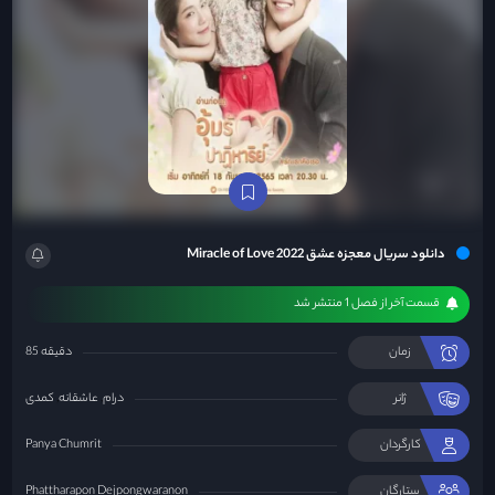
دانلود سریال معجزه عشق Miracle of Love 2022
قسمت آخر از فصل 1 منتشر شد
زمان
85 دقیقه
ژانر
درام
عاشقانه
کمدی
کارگردان
Panya Chumrit
ستارگان
Phattharapon Dejpongwaranon