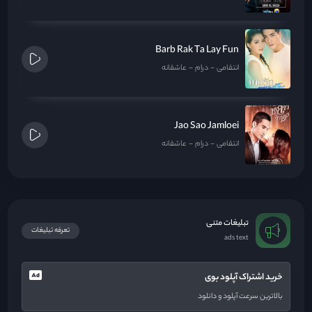
Barb Rak Ta Lay Fun
انتقامی
درام
عاشقانه
Jao Sao Jamloei
انتقامی
درام
عاشقانه
تبلیغات متنی
تعرفه تبلیغات
ads text
خرید اشتراک آپلود بوی
بالاترین سرعت آپلود و دانلود