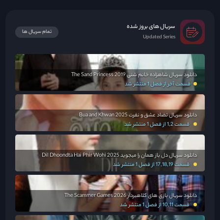
پانگ تمام تلاش خود را می کند تا فیم و دخترشان را از هم جدا نگه دارد، اما فیم
مصمم است که حقیقت را ...
سریال های بروز شده
تمام سریال ها
Updated Series
دانلود سریال شاهزاده خانم شنی The Sand Princess 2019
قسمت آخر از فصل 1 منتشر شد
دانلود سریال تضاد عشق و نفرت Bua and Khwan 2025
قسمت 1,2 از فصل 1 منتشر شد
دانلود سریال دل باز همان را میجوید Dil Dhoondta Hai Phir Wohi 2025
قسمت 17,18,19 از فصل 1 منتشر شد
دانلود سریال بازی های کلاهبردار The Scammer Games 2026
قسمت 10,11 از فصل 1 منتشر شد