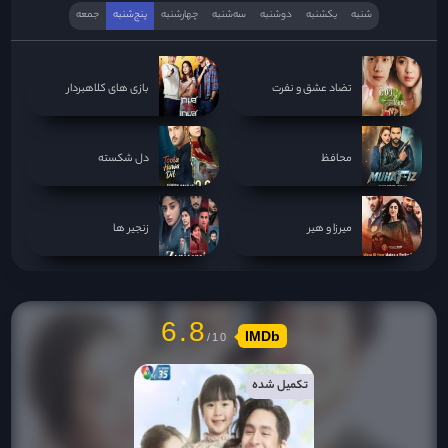
شنبه
یکشنبه
دوشنبه
سه‌‌شنبه
چهارشنبه
پنج‌شنبه
جمعه
تضاد عشق و نفرت
بازی های کلاهبردار
محافظ
دل شکسته
میرزا و هیر
زنجیر ها
6.8
IMDb
تکمیل شده