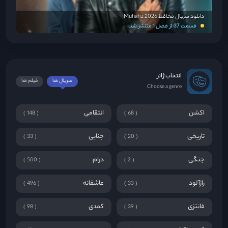
دانلود سریال محافظ Muhafiz 2026
قسمت 37 از فصل 1 منتشر شد
انتخاب ژانر
سریال ها
فیلم ها
Choose a genre
اکشن
انتقامی
148
68
تاریخی
جنایی
33
20
جنگی
درام
500
2
رازآلود
عاشقانه
496
33
فانتزی
کمدی
98
39