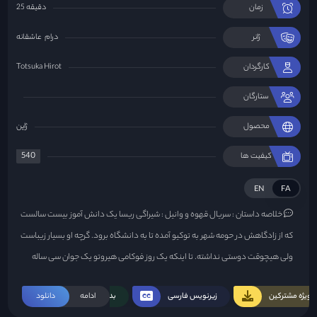
زمان
25 دقیقه
ژانر
درام
عاشقانه
کارگردان
Totsuka Hirot
ستارگان
محصول
ژاپن
540
کیفیت ها
EN
FA
خلاصه داستان :
سریال قهوه و وانیل : شیراگی ریسا یک دانش آموز بیست سالست
که از زادگاهش در حومه شهر به توکیو آمده تا به دانشگاه برود. گرچه او بسیار زیباست
ولی هیچوقت دوستی نداشته. تا اینکه یک روز فوکامی هیروتو یک جوان سی ساله
اتفاقی در مقابلش ظاهر میشه و …
ویژه مشترکین
زیرنویس فارسی
ادامه
بدون سانسور
دانلود