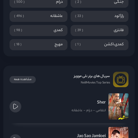
جنگی
درام
500
2
رازآلود
عاشقانه
496
33
فانتزی
کمدی
98
39
کمدی،اکشن
مهیج
18
1
سریال های برتر نلی موویز
مشاهده همه
NeliMovies Top Series
Sher
انتقامی
درام
عاشقانه
Jao Sao Jamloei