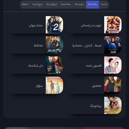
شنبه
یکشنبه
دوشنبه
سه‌‌شنبه
چهارشنبه
پنج‌شنبه
جمعه
غروب در زمستان
سایه پنهان
ضبط _ کنترل _ مصادره
محافظ
افسون شده
دل شکسته
ماهنور
سزاوار
پینانونگ