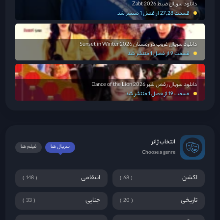
دانلود سریال ضبط Zabt 2026
قسمت 27,28 از فصل 1 منتشر شد
دانلود سریال غروب در زمستان Sunset in Winter 2026
قسمت 9 از فصل 1 منتشر شد
دانلود سریال رقص شیر Dance of the Lion 2026
قسمت 19 از فصل 1 منتشر شد
انتخاب ژانر
سریال ها
فیلم ها
Choose a genre
اکشن
انتقامی
148
68
تاریخی
جنایی
33
20