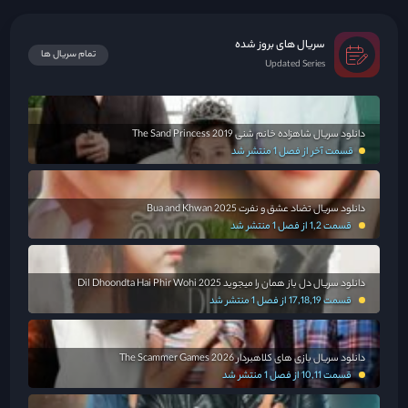
سریال های بروز شده
تمام سریال ها
Updated Series
دانلود سریال شاهزاده خانم شنی The Sand Princess 2019
قسمت آخر از فصل 1 منتشر شد
دانلود سریال تضاد عشق و نفرت Bua and Khwan 2025
قسمت 1,2 از فصل 1 منتشر شد
دانلود سریال دل باز همان را میجوید Dil Dhoondta Hai Phir Wohi 2025
قسمت 17,18,19 از فصل 1 منتشر شد
دانلود سریال بازی های کلاهبردار The Scammer Games 2026
قسمت 10,11 از فصل 1 منتشر شد