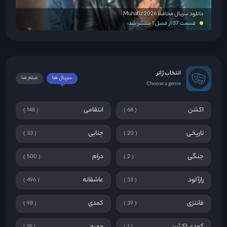
دانلود سریال محافظ Muhafiz 2026
قسمت 37 از فصل 1 منتشر شد
انتخاب ژانر
سریال ها
فیلم ها
Choose a genre
اکشن
انتقامی
148
68
تاریخی
جنایی
33
20
جنگی
درام
500
2
رازآلود
عاشقانه
496
33
فانتزی
کمدی
98
39
کمدی،اکشن
مهیج
18
1