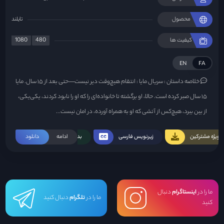
محصول
تایلند
1080
480
کیفیت ها
EN
FA
خلاصه داستان :
سریال مایا : انتقام هیچ‌وقت دیر نیست—حتی بعد از ۱۵ سال. مایا
۱۵ سال صبر کرده است. حالا، او برگشته تا خانواده‌ای را که او را نابود کردند، یکی‌یکی،
از بین ببرد، هیچ‌کس از آتشی که او به همراه آورده، در امان نیست...
ویژه مشترکین
زیرنویس فارسی
ادامه
بدون سانسور
دانلود
ما را در
اینستاگرام
دنبال
ما را در
تلگرام
دنبال کنید
کنید