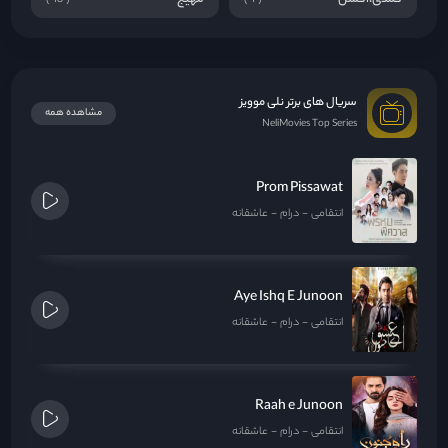
سریال های برتر نلی موویز
مشاهده همه
NeliMovies Top Series
Prom Pissawat
انتقامی
درام
عاشقانه
Aye Ishq E Junoon
انتقامی
درام
عاشقانه
Raah e Junoon
انتقامی
درام
عاشقانه