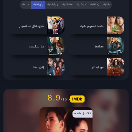
شنبه
یکشنبه
دوشنبه
سه‌‌شنبه
چهارشنبه
پنج‌شنبه
جمعه
تضاد عشق و نفرت
بازی های کلاهبردار
محافظ
دل شکسته
میرزا و هیر
زنجیر ها
8.9
IMDb
تکمیل شده