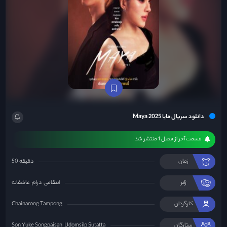
دانلود سریال مایا Maya 2025
قسمت آخر از فصل 1 منتشر شد
زمان
50 دقیقه
ژانر
انتقامی
درام
عاشقانه
کارگردان
Chainarong Tampong
ستارگان
Udomsilp Sutatta
Son Yuke Songpaisan