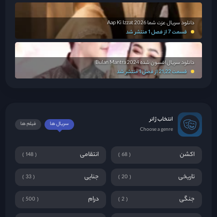
دانلود سریال عزت شما Aap Ki Izzat 2026
قسمت 7 از فصل 1 منتشر شد
دانلود سریال افسون شده Bulan Mantra 2024
قسمت 21,22 از فصل 1 منتشر شد
انتخاب ژانر
سریال ها
فیلم ها
Choose a genre
اکشن
انتقامی
148
68
تاریخی
جنایی
33
20
جنگی
درام
500
2