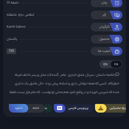
زمان
35 دقیقه
ژانر
انتقامی
درام
عاشقانه
کارگردان
Kashif Saleem
محصول
پاکستان
720
کیفیت ها
EN
FA
خلاصه داستان :
سریال عشق اجباری : عامر ، گنده لات محل و پسر ناخلف قبیله
خطرناکه ، کسی که همه حرفاش با زور و اسلحه پیش برده ، حال عاشق یک دختری
شده که شیرینی خورده و در واقع نامزد هم محلی اونهاست ، که عامر قرار نیست فقط
بیننده باشه ...
ویژه مشترکین
زیرنویس فارسی
ادامه
بدون سانسور
دانلود