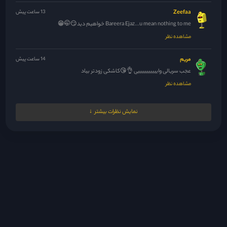
Zeefaa
13 ساعت پیش
Bareera Ejaz...u mean nothing to me خواهیم دید😏🤭😁
مشاهده نظر
مریم
14 ساعت پیش
عجب سریالی واییییییییییی 👌😘کاشکی زودتر بیاد
مشاهده نظر
Zeefaa
14 ساعت پیش
نمایش نظرات بیشتر
احتمالا جایگزین همراهیه، همراهی هفته دیگه شنبه تموم میشه.. اگه فاصله
بیشتر...
مشاهده نظر
mmbb
14 ساعت پیش
مدیر جان یه چنتا سریال قوی معرفی میکنی که آخرش نویسنده گند...
مشاهده نظر
مدیر
14 ساعت پیش
عررررررررررررر این یعنی قراره کی بیاددددددددد 😍😍😍😍🤌🤌🤌🤌