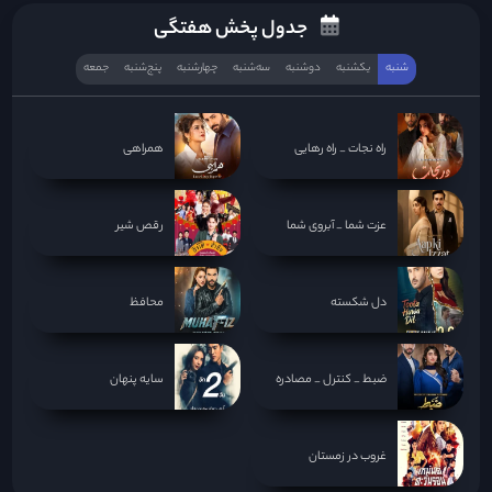
جدول پخش هفتگی
شنبه
یکشنبه
دوشنبه
سه‌‌شنبه
چهارشنبه
پنج‌شنبه
جمعه
راه نجات _ راه رهایی
همراهی
عزت شما _ آبروی شما
رقص شیر
دل شکسته
محافظ
ضبط _ کنترل _ مصادره
سایه پنهان
غروب در زمستان