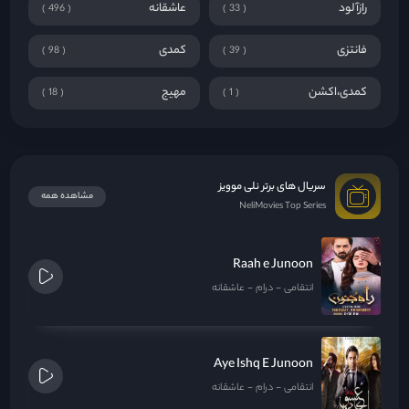
رازآلود
عاشقانه
496
33
فانتزی
کمدی
98
39
کمدی،اکشن
مهیج
18
1
سریال های برتر نلی موویز
مشاهده همه
NeliMovies Top Series
Raah e Junoon
انتقامی
درام
عاشقانه
Aye Ishq E Junoon
انتقامی
درام
عاشقانه