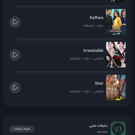
Kaffara
درام
عاشقانه
Irresistable
انتقامی
درام
عاشقانه
Sher
انتقامی
درام
عاشقانه
تبلیغات متنی
تعرفه تبلیغات
ads text