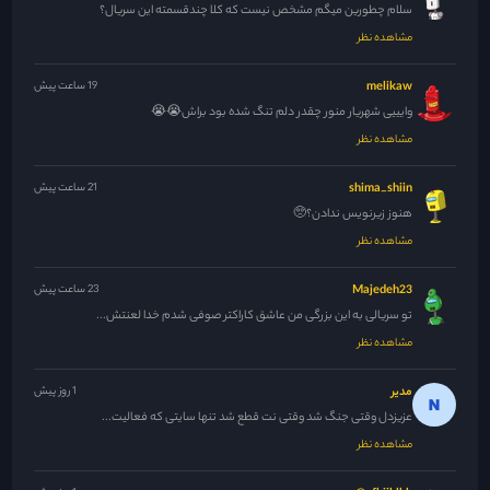
سلام چطورین میگم مشخص نیست که کلا چندقسمته این سریال؟
مشاهده نظر
melikaw
19 ساعت پیش
وایییی شهریار منور چقدر دلم تنگ شده بود براش😭😭
مشاهده نظر
shima_shiin
21 ساعت پیش
هنوز زیرنویس ندادن؟🥺
مشاهده نظر
Majedeh23
23 ساعت پیش
تو سریالی به این بزرگی من عاشق کاراکتر صوفی شدم خدا لعنتش...
مشاهده نظر
مدیر
1 روز پیش
عزیزدل وقتی جنگ شد وقتی نت قطع شد تنها سایتی که فعالیت...
مشاهده نظر