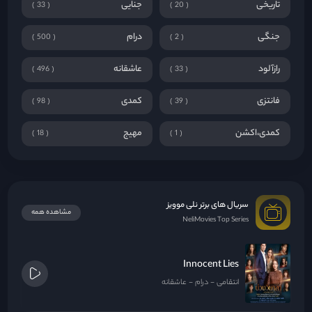
تاریخی
جنایی
33
20
جنگی
درام
500
2
رازآلود
عاشقانه
496
33
فانتزی
کمدی
98
39
کمدی،اکشن
مهیج
18
1
سریال های برتر نلی موویز
مشاهده همه
NeliMovies Top Series
Innocent Lies
انتقامی
درام
عاشقانه