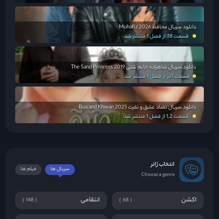
دانلود سریال محافظ Muhafiz 2026
قسمت 38 از فصل 1 منتشر شد
دانلود سریال شاهزاده خانم شنی The Sand Princess 2019
قسمت آخر از فصل 1 منتشر شد
دانلود سریال تضاد عشق و نفرت Bua and Khwan 2025
قسمت 1,2 از فصل 1 منتشر شد
انتخاب ژانر
سریال ها
فیلم ها
Choose a genre
اکشن
انتقامی
148
68