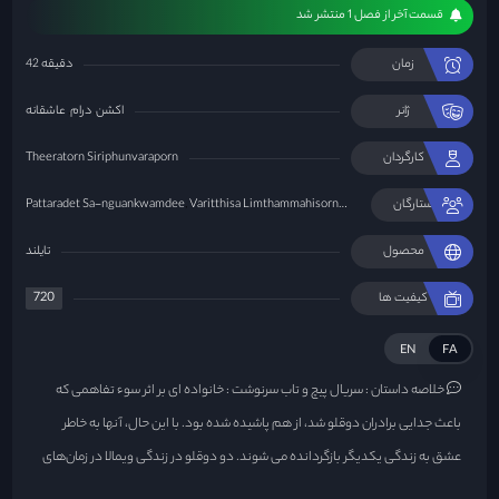
قسمت آخر از فصل 1 منتشر شد
زمان
42 دقیقه
ژانر
اکشن
درام
عاشقانه
کارگردان
Theeratorn Siriphunvaraporn
ستارگان
Aon Sarawut
Varitthisa Limthammahisorn
Pattaradet Sa-nguankwamdee
محصول
تایلند
720
کیفیت ها
EN
FA
خلاصه داستان :
سریال پیچ و تاب سرنوشت : خانواده ای بر اثر سوء تفاهمی که
باعث جدایی برادران دوقلو شد، از هم پاشیده شده بود. با این حال، آنها به خاطر
عشق به زندگی یکدیگر بازگردانده می شوند. دو دوقلو در زندگی ویمالا در زمان‌های
مختلف با هم تلاقی می‌کنند. یک دوقلو، تیوا، از راه دور می آید. دیگری، تاوان، در