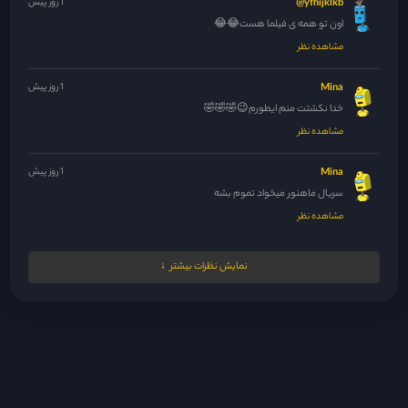
yfhijklkb@
1 روز پیش
اون تو همه ی فیلما هست😂😂
مشاهده نظر
Mina
1 روز پیش
خدا نکشتت منم ایطورم😉🤣🤣🤣
مشاهده نظر
Mina
1 روز پیش
سریال ماهنور میخواد تموم بشه
مشاهده نظر
Mina
1 روز پیش
نمایش نظرات بیشتر
حداقل سریال راجا لندن رو بذارید خیلی تو پاکستان سرو صدا کرده...
مشاهده نظر
Mina
1 روز پیش
🤣😆🤣
مشاهده نظر