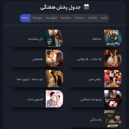
جدول پخش هفتگی
شنبه
یکشنبه
دوشنبه
سه‌‌شنبه
چهارشنبه
پنج‌شنبه
جمعه
محافظ
دل شکسته
راه نجات _ راه رهایی
همراهی
رقص شیر
عزت شما _ آبروی شما
وسوسه شیطانی
افسون شده
وابستگی