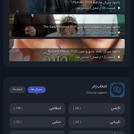
دانلود سریال محافظ Muhafiz 2026
قسمت 38 از فصل 1 منتشر شد
دانلود سریال شاهزاده خانم شنی The Sand Princess 2019
قسمت آخر از فصل 1 منتشر شد
دانلود سریال تضاد عشق و نفرت Bua and Khwan 2025
قسمت 1,2 از فصل 1 منتشر شد
انتخاب ژانر
سریال ها
فیلم ها
Choose a genre
اکشن
انتقامی
148
68
تاریخی
جنایی
33
20