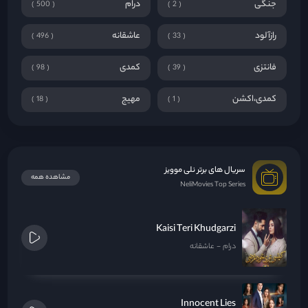
جنگی
درام
500
2
رازآلود
عاشقانه
496
33
فانتزی
کمدی
98
39
کمدی،اکشن
مهیج
18
1
سریال های برتر نلی موویز
مشاهده همه
NeliMovies Top Series
Kaisi Teri Khudgarzi
درام
عاشقانه
Innocent Lies