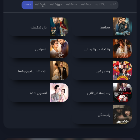
شنبه
یکشنبه
دوشنبه
سه‌‌شنبه
چهارشنبه
پنج‌شنبه
جمعه
محافظ
دل شکسته
راه نجات _ راه رهایی
همراهی
رقص شیر
عزت شما _ آبروی شما
وسوسه شیطانی
افسون شده
وابستگی