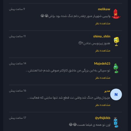
melikaw
9 ساعت پیش
وایییی شهریار منور چقدر دلم تنگ شده بود براش😭😭
مشاهده نظر
shima_shiin
11 ساعت پیش
هنوز زیرنویس ندادن؟🥺
مشاهده نظر
Majedeh23
14 ساعت پیش
تو سریالی به این بزرگی من عاشق کاراکتر صوفی شدم خدا لعنتش...
مشاهده نظر
مدیر
16 ساعت پیش
عزیزدل وقتی جنگ شد وقتی نت قطع شد تنها سایتی که فعالیت...
مشاهده نظر
yfhijklkb@
17 ساعت پیش
اون تو همه ی فیلما هست😂😂