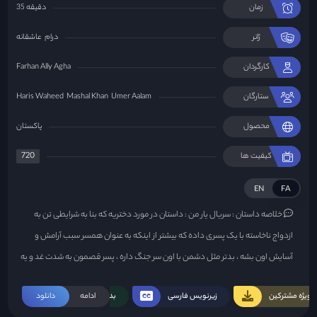
زمان
35 دقیقه
ژانر
درام
عاشقانه
کارگردان
Farhan Ally Agha
ستارگان
Umer Aalam
Mashal Khan
Haris Waheed
محصول
پاکستان
720
کیفیت ها
EN
FA
خلاصه داستان :
سریال یار من : داستان در مورد دختریه که بنا به شرایطی تن به
ازدواج ناخاسته با یک پسری داده که بیشتر از اینکه به عنوان همسر سبب آرامش و
آسایش اون بشه ، بدتر مثل دشمن با اون سر جنگ داره ، پسر قصمون به شدت غد و یه
دنده اس ، و حرف حرف خودشه اما باید دید ازدواج این دو نفر به کجا میرسه ...
ویژه مشترکین
زیرنویس فارسی
ادامه
بدون سانسور
دانلود