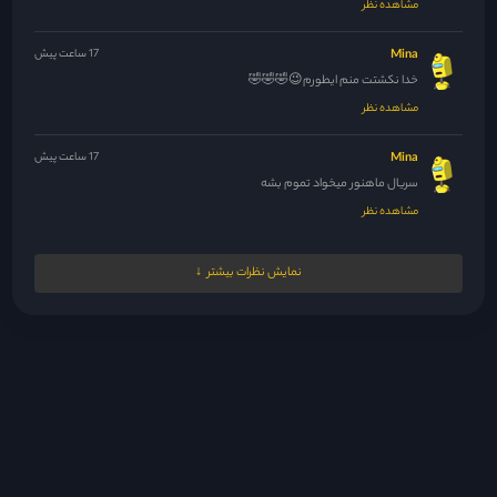
مشاهده نظر
Mina
17 ساعت پیش
خدا نکشتت منم ایطورم😉🤣🤣🤣
مشاهده نظر
Mina
17 ساعت پیش
سریال ماهنور میخواد تموم بشه
مشاهده نظر
Mina
17 ساعت پیش
نمایش نظرات بیشتر
حداقل سریال راجا لندن رو بذارید خیلی تو پاکستان سرو صدا کرده...
مشاهده نظر
Mina
17 ساعت پیش
🤣😆🤣
مشاهده نظر
Yagmurbaranir@gmail.com
18 ساعت پیش