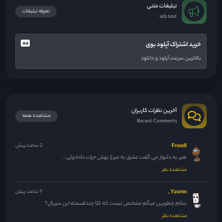
تبلیغات متنی
تعرفه تبلیغات
ads text
خرید اشتراک آپلود بوی
بالاترین سرعت آپلود و دانلود
آخرین نظرات کاربران
مشاهده همه
Recent Comments
Froodi
2 ساعت پیش
هیر به دلنواز می گفت عشق به میرزا بهش جرات داده ولی...
مشاهده نظر
Yasmn_
9 ساعت پیش
سلام چطورین میگم مشخص نیست که کلا چندقسمته این سریال؟
مشاهده نظر