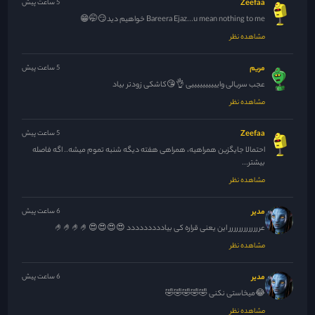
Zeefaa
5 ساعت پیش
Bareera Ejaz...u mean nothing to me خواهیم دید😏🤭😁
مشاهده نظر
مریم
5 ساعت پیش
عجب سریالی واییییییییییی 👌😘کاشکی زودتر بیاد
مشاهده نظر
Zeefaa
5 ساعت پیش
احتمالا جایگزین همراهیه، همراهی هفته دیگه شنبه تموم میشه.. اگه فاصله
بیشتر...
مشاهده نظر
مدیر
6 ساعت پیش
عررررررررررررر این یعنی قراره کی بیاددددددددد 😍😍😍😍🤌🤌🤌🤌
مشاهده نظر
مدیر
6 ساعت پیش
😂میخاستی نکنی 🤣🤣🤣🤣🤣
مشاهده نظر