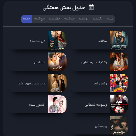
جدول پخش هفتگی
شنبه
یکشنبه
دوشنبه
سه‌‌شنبه
چهارشنبه
پنج‌شنبه
جمعه
محافظ
دل شکسته
راه نجات _ راه رهایی
همراهی
رقص شیر
عزت شما _ آبروی شما
وسوسه شیطانی
افسون شده
وابستگی