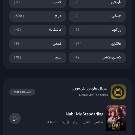
تاریخی
جنایی
33
20
جنگی
درام
500
2
رازآلود
عاشقانه
496
33
فانتزی
کمدی
98
39
کمدی،اکشن
مهیج
18
1
سریال های برتر نلی موویز
مشاهده همه
NeliMovies Top Series
Nabi, My Stepdarling
انتقامی
جنایی
درام
رازآلود
عاشقانه