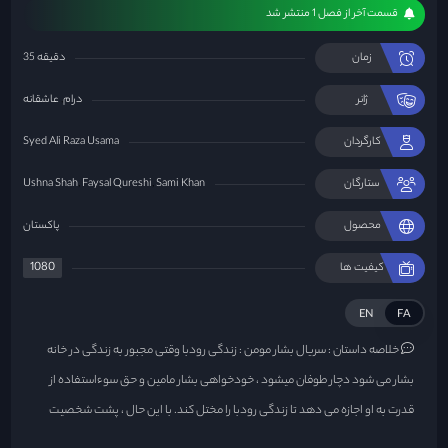
قسمت آخر از فصل 1 منتشر شد
زمان
35 دقیقه
ژانر
درام
عاشقانه
کارگردان
Syed Ali Raza Usama
ستارگان
Sami Khan
Faysal Qureshi
Ushna Shah
محصول
پاکستان
1080
کیفیت ها
EN
FA
خلاصه داستان :
سریال بشار مومن : زندگی رودبا وقتی مجبور به زندگی در خانه
بشار می شود دچار طوفان میشود ، خودخواهی بشار مامین و حق سوءاستفاده از
قدرت به او اجازه می دهد تا زندگی رودبا را مختل کند. با این حال ، پشت شخصیت
دلهره آور بشار ...