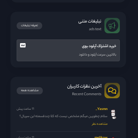
تبلیغات متنی
تعرفه تبلیغات
ads text
خرید اشتراک آپلود بوی
بالاترین سرعت آپلود و دانلود
آخرین نظرات کاربران
مشاهده همه
Recent Comments
Yasmn_
11 ساعت پیش
سلام چطورین میگم مشخص نیست که کلا چندقسمته این سریال؟
مشاهده نظر
11 ساعت پیش