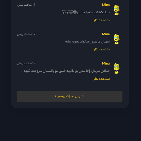
Mina
19 ساعت پیش
خدا نکشتت منم ایطورم😉🤣🤣🤣
مشاهده نظر
Mina
19 ساعت پیش
سریال ماهنور میخواد تموم بشه
مشاهده نظر
Mina
19 ساعت پیش
حداقل سریال راجا لندن رو بذارید خیلی تو پاکستان سرو صدا کرده...
مشاهده نظر
Mina
19 ساعت پیش
نمایش نظرات بیشتر
🤣😆🤣
مشاهده نظر
Yagmurbaranir@gmail.com
19 ساعت پیش
کاش شما هم ********* می‌کردید!!!
مشاهده نظر