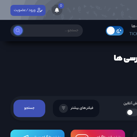
0
ورود/عضویت
ها
TIC
 آنلاین
فیلتر های بیشتر
جستجو