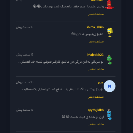
melikaw
وایییی شهریار منور چقدر دلم تنگ شده بود براش😭😭
مشاهده نظر
shima_shiin
13 ساعت پیش
هنوز زیرنویس ندادن؟🥺
مشاهده نظر
Majedeh23
15 ساعت پیش
تو سریالی به این بزرگی من عاشق کاراکتر صوفی شدم خدا لعنتش...
مشاهده نظر
مدیر
18 ساعت پیش
عزیزدل وقتی جنگ شد وقتی نت قطع شد تنها سایتی که فعالیت...
مشاهده نظر
yfhijklkb@
19 ساعت پیش
اون تو همه ی فیلما هست😂😂
مشاهده نظر