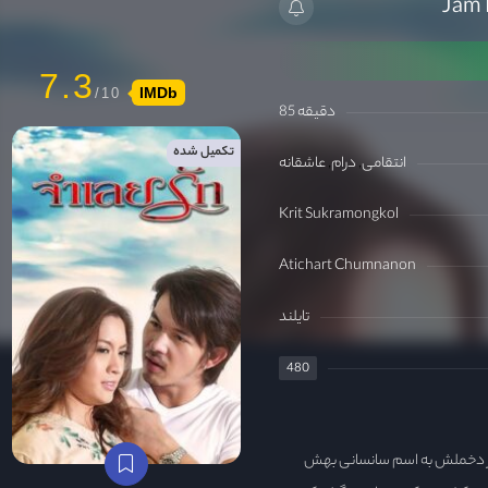
7.3
IMDb
85 دقیقه
تکمیل شده
انتقامی
درام
عاشقانه
Krit Sukramongkol
Atichart Chumnanon
تایلند
480
ز دخملش به اسم سانسانی بهش