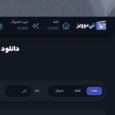
خانه
خرید اشتراک
PLANS
HOME
دانلود سریال Loey Rak 2008
همه
فیلم
سریال
ژانر
ژانر