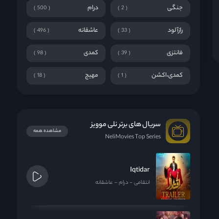
جنگی
درام
500
2
رازآلود
عاشقانه
496
33
فانتزی
کمدی
98
39
کمدی،اکشن
مهیج
18
1
سریال های برتر نلی موویز
مشاهده همه
NeliMovies Top Series
Iqtidar
انتقامی
درام
عاشقانه