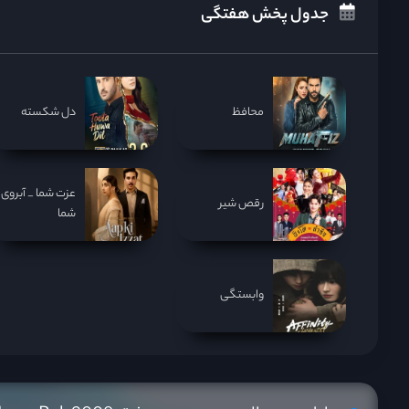
جدول پخش هفتگی
محافظ
دل شکسته
عزت شما _ آبروی
رقص شیر
شما
وابستگی