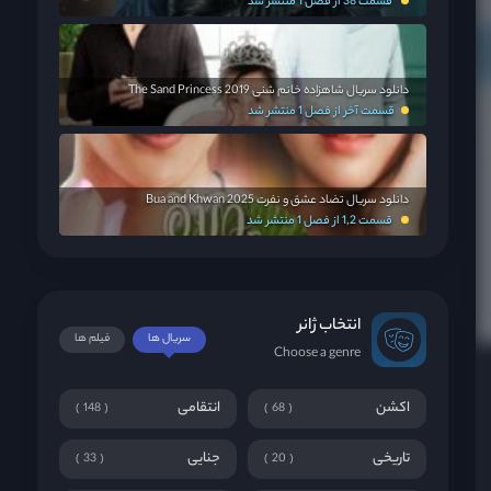
قسمت 38 از فصل 1 منتشر شد
دانلود سریال شاهزاده خانم شنی The Sand Princess 2019
قسمت آخر از فصل 1 منتشر شد
دانلود سریال تضاد عشق و نفرت Bua and Khwan 2025
قسمت 1,2 از فصل 1 منتشر شد
انتخاب ژانر
سریال ها
فیلم ها
Choose a genre
اکشن
انتقامی
148
68
تاریخی
جنایی
33
20