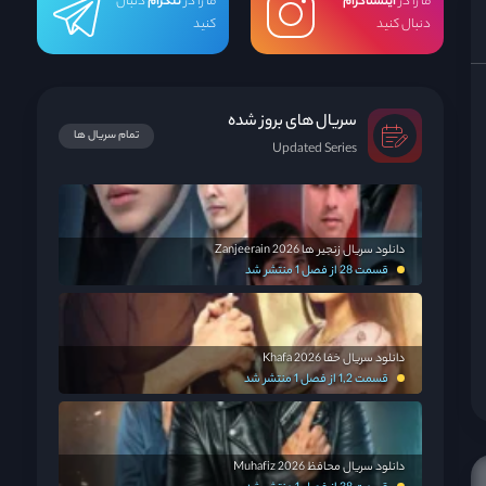
ما را در
اینستاگرام
ما را در
تلگرام
دنبال
دنبال کنید
کنید
سریال های بروز شده
تمام سریال ها
Updated Series
دانلود سریال زنجیر ها Zanjeerain 2026
قسمت 28 از فصل 1 منتشر شد
دانلود سریال خفا Khafa 2026
قسمت 1,2 از فصل 1 منتشر شد
دانلود سریال محافظ Muhafiz 2026