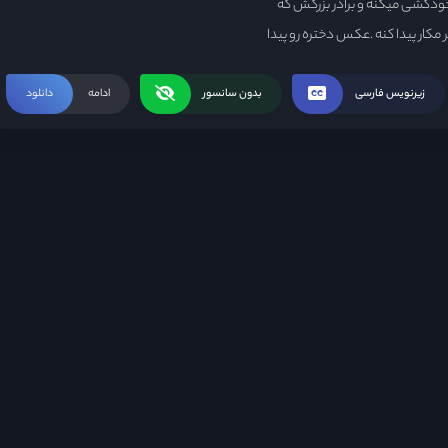
 خودکشی میکنه و برادر بزرگش که
 مکار پیدا کنه .عکس دختره رو پیدا
ون بخواد دختره رو زجر کش میکنه و
 میکنه این مرد غیرتی و دیوونه رو
زیرنویس فارسی
بدون سانسور
ادامه
دانلود
دختر وارد داستان میشه ، اونجاست
کنجه اش میداده سانسانی نبوده و
جبران محبت خواهرش همه شکنجه