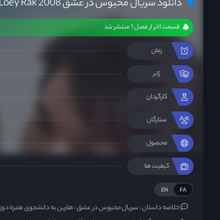
دانلود سریال محبوس در عشق Jam Loey Rak 2008
قسمت آخر از فصل 1 منتشر شد
زمان
ژانر
کارگردان
ستارگان
محصول
کیفیت ها
EN
FA
خلاصه داستان :
سریال محبوس در عشق : هارین یه دانشجوی هنره دو