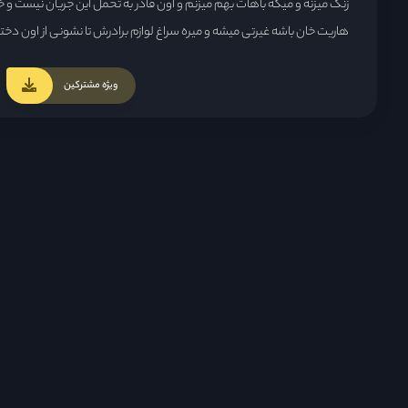
زنگ میزنه و میگه باهات بهم میزنم و اون قادر به تحمل این جریان نیست و
هاریت خان باشه غیرتی میشه و میره سراغ لوازم برادرش تا نشونی از اون دختر
میکنه میره سراغش و اونو میدزده و به جزیره خانوادگی خودش میبره تا دلت
در یک جمله از خجالت هر چی اذیت کردنه در میاد، مدتی میگذره و دختره سعی
ویژه مشترکین
راضی کنه که خشونتش رو کم کنه مدتی که میگذره خواهر خونده بزرگتر این 
که هاریت متوجه بزرگترین اشتباه خودش میشه .میفهمه کسی که مدتها ش
خواهر خونده مظلوم و بیچارش بوده ، سو خواهر کوچیک سانسانی برای 
ها رو به جون خریده بوده...