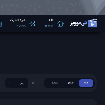
خانه
خرید اشتراک
PLANS
HOME
همه
فیلم
سریال
ژانر
ژانر