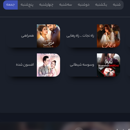
شنبه
یکشنبه
دوشنبه
سه‌‌شنبه
چهارشنبه
پنج‌شنبه
جمعه
راه نجات _ راه رهایی
همراهی
وسوسه شیطانی
افسون شده