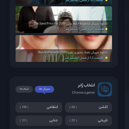
قسمت 38 از فصل 1 منتشر شد
دانلود سریال شاهزاده خانم شنی The Sand Princess 2019
قسمت آخر از فصل 1 منتشر شد
دانلود سریال تضاد عشق و نفرت Bua and Khwan 2025
قسمت 1,2 از فصل 1 منتشر شد
انتخاب ژانر
سریال ها
فیلم ها
Choose a genre
اکشن
انتقامی
148
68
تاریخی
جنایی
33
20