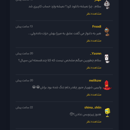
مهناز
سلام . چرا نمیشه دانلود کرد؟ نمیشه وارد حساب کاربری شد
مشاهده نظر
Froodi
13 ساعت پیش
هیر به دلنواز می گفت عشق به میرزا بهش جرات داده ولی...
مشاهده نظر
Yasmn_
20 ساعت پیش
سلام چطورین میگم مشخص نیست که کلا چندقسمته این سریال؟
مشاهده نظر
melikaw
20 ساعت پیش
وایییی شهریار منور چقدر دلم تنگ شده بود براش😭😭
مشاهده نظر
shima_shiin
22 ساعت پیش
هنوز زیرنویس ندادن؟🥺
مشاهده نظر