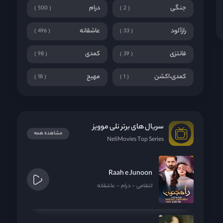
جنگی
درام
500
2
رازآلود
عاشقانه
496
33
فانتزی
کمدی
98
39
کمدی،اکشن
مهیج
18
1
سریال های برتر نلی موویز
مشاهده همه
NeliMovies Top Series
Raah e Junoon
انتقامی
درام
عاشقانه