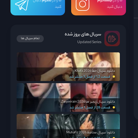
ما را در
اینستاگرام
ما را در
تلگرام
دنبال
دنبال کنید
کنید
سریال های بروز شده
تمام سریال ها
Updated Series
دانلود سریال خفا Khafa 2026
قسمت 1,2 از فصل 1 منتشر شد
دانلود سریال زنجیر ها Zanjeerain 2026
قسمت 28 از فصل 1 منتشر شد
دانلود سریال محافظ Muhafiz 2026