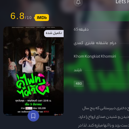
6.8
IMDb
65 دقیقه
تکمیل شده
درام
عاشقانه
فانتزی
کمدی
Khom Kongkiat Khomsiri
تایلند
480
وح دختری دبیرستانی که پنج سال
یدن و شنیدن صدای ارواح را دارد.
بزند و با آنها مبارزه کند. لذا در