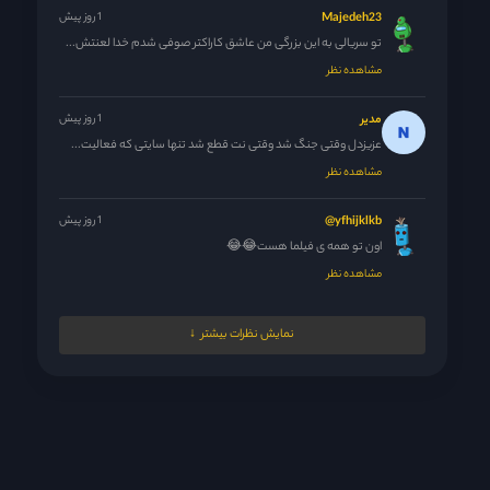
Majedeh23
1 روز پیش
تو سریالی به این بزرگی من عاشق کاراکتر صوفی شدم خدا لعنتش...
مشاهده نظر
مدیر
1 روز پیش
عزیزدل وقتی جنگ شد وقتی نت قطع شد تنها سایتی که فعالیت...
مشاهده نظر
yfhijklkb@
1 روز پیش
اون تو همه ی فیلما هست😂😂
مشاهده نظر
Mina
1 روز پیش
نمایش نظرات بیشتر
خدا نکشتت منم ایطورم😉🤣🤣🤣
مشاهده نظر
Mina
1 روز پیش
سریال ماهنور میخواد تموم بشه
مشاهده نظر