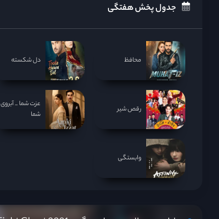
جدول پخش هفتگی
محافظ
دل شکسته
عزت شما _ آبروی
رقص شیر
شما
وابستگی