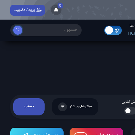
0
ورود/عضویت
ها
TIC
 آنلاین
فیلتر های بیشتر
جستجو