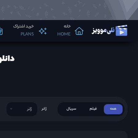
خانه
خرید اشتراک
PLANS
HOME
دانلود سریال 01
همه
فیلم
سریال
ژانر
ژانر