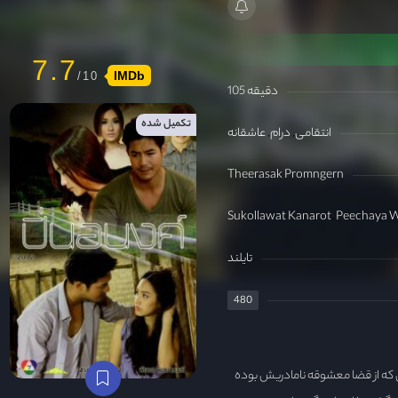
7.7
IMDb
105 دقیقه
تکمیل شده
انتقامی
درام
عاشقانه
Theerasak Promngern
Sukollawat Kanarot
Peechaya 
تایلند
480
ش که از قضا معشوقه نامادریش بوده