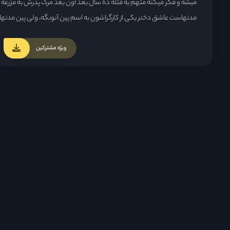
میشه و فکر میکنه متهم به قتله ده سال بعد اون بعد مرگ پدرش به مزرعه برگ
مدتهاست عاشق دختر یکی از کارگراشون به اسم پین آنونگه، ولی پین مدتهاست
این مسئله باعث خشم بیشتر یای و شعله ور شدن انتقامش میشه ...
ویژه مشترکین