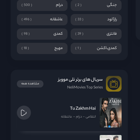
جنگی
درام
500
2
رازآلود
عاشقانه
496
33
فانتزی
کمدی
98
39
کمدی،اکشن
مهیج
18
1
سریال های برتر نلی موویز
مشاهده همه
NeliMovies Top Series
Tu Zakhm Hai
انتقامی
درام
عاشقانه