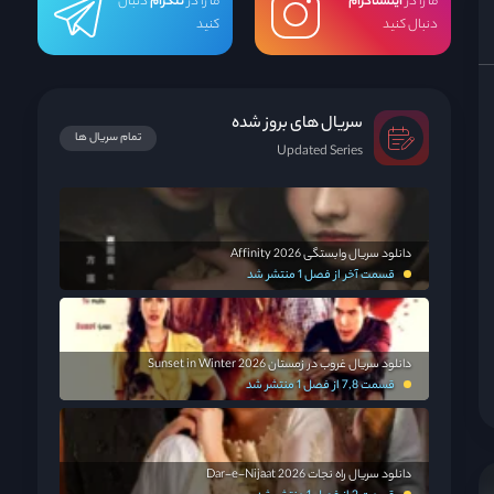
ما را در
اینستاگرام
ما را در
تلگرام
دنبال
دنبال کنید
کنید
سریال های بروز شده
تمام سریال ها
Updated Series
دانلود سریال وابستگی Affinity 2026
قسمت آخر از فصل 1 منتشر شد
دانلود سریال غروب در زمستان Sunset in Winter 2026
قسمت 7,8 از فصل 1 منتشر شد
دانلود سریال راه نجات Dar-e-Nijaat 2026