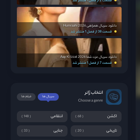
قسمت 2 از فصل 1 منتشر شد
دانلود سریال همراهی Humraahi 2026
قسمت 38 از فصل 1 منتشر شد
دانلود سریال عزت شما Aap Ki Izzat 2026
قسمت 7 از فصل 1 منتشر شد
انتخاب ژانر
سریال ها
فیلم ها
Choose a genre
اکشن
انتقامی
148
68
تاریخی
جنایی
33
20