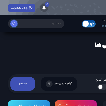
0
ورود/عضویت
ها
TIC
 آنلاین
فیلتر های بیشتر
جستجو