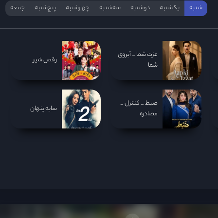
شنبه
یکشنبه
دوشنبه
سه‌‌شنبه
چهارشنبه
پنج‌شنبه
جمعه
عزت شما _ آبروی
رقص شیر
شما
ضبط _ کنترل _
سایه پنهان
مصادره