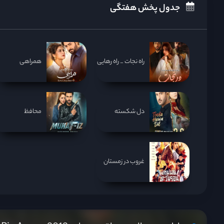
جدول پخش هفتگی
راه نجات _ راه رهایی
همراهی
دل شکسته
محافظ
غروب در زمستان