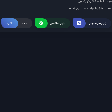
شته تا انتقام بگیره. اون
 عاشق نا، برادر ناتنی یای شده.
زیرنویس فارسی
بدون سانسور
ادامه
دانلود