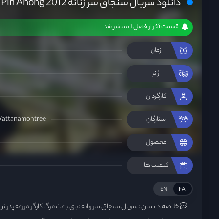
دانلود سریال سنجاق سر زنانه Pin Anong 2012
قسمت آخر از فصل 1 منتشر شد
زمان
ژانر
کارگردان
Wattanamontree
ستارگان
محصول
کیفیت ها
EN
FA
خلاصه داستان :
سریال سنجاق سر زنانه : یای باعث مرگ کارگر مزرعه پدر