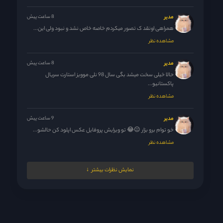
مدیر
8 ساعت پیش
همراهی اونقد ک تصور میکردم خاصه خاص نشد و نبود ولی این...
مشاهده نظر
مدیر
8 ساعت پیش
حالا خیلی سخت میشد بگی سال 98 نلی موویز استارت سریال
پاکستانیو...
مشاهده نظر
مدیر
9 ساعت پیش
خو توام برو بزار 😐😂 تو ویرایش پروفایل عکس اپلود کن حالشو...
مشاهده نظر
Zeefaa
11 ساعت پیش
نمایش نظرات بیشتر
🤭🤭🤭همه شرور پسندا...🙌🙌 حالا من همراهیو واقن دوس
داشتم و فضاش برام...
مشاهده نظر