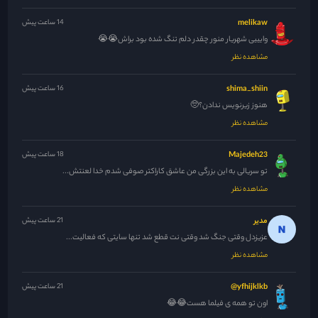
melikaw
14 ساعت پیش
وایییی شهریار منور چقدر دلم تنگ شده بود براش😭😭
مشاهده نظر
shima_shiin
16 ساعت پیش
هنوز زیرنویس ندادن؟🥺
مشاهده نظر
Majedeh23
18 ساعت پیش
تو سریالی به این بزرگی من عاشق کاراکتر صوفی شدم خدا لعنتش...
مشاهده نظر
مدیر
21 ساعت پیش
عزیزدل وقتی جنگ شد وقتی نت قطع شد تنها سایتی که فعالیت...
مشاهده نظر
yfhijklkb@
21 ساعت پیش
اون تو همه ی فیلما هست😂😂