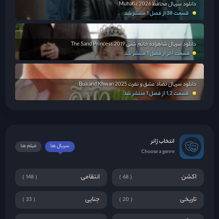
دانلود سریال محافظ Muhafiz 2026
قسمت 38 از فصل 1 منتشر شد
دانلود سریال شاهزاده خانم شنی The Sand Princess 2019
قسمت آخر از فصل 1 منتشر شد
دانلود سریال تضاد عشق و نفرت Bua and Khwan 2025
قسمت 1,2 از فصل 1 منتشر شد
انتخاب ژانر
سریال ها
فیلم ها
Choose a genre
اکشن
انتقامی
148
68
تاریخی
جنایی
33
20