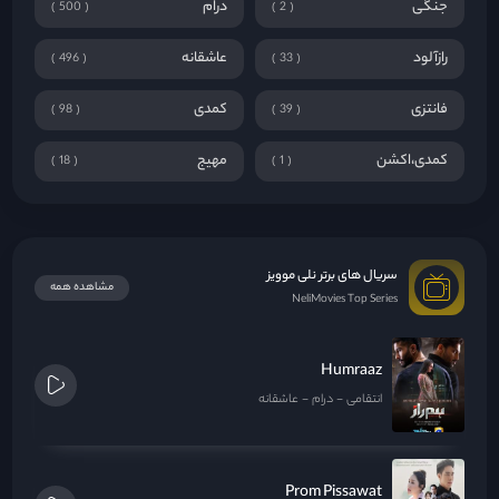
جنگی
درام
500
2
رازآلود
عاشقانه
496
33
فانتزی
کمدی
98
39
کمدی،اکشن
مهیج
18
1
سریال های برتر نلی موویز
مشاهده همه
NeliMovies Top Series
Humraaz
انتقامی
درام
عاشقانه
Prom Pissawat