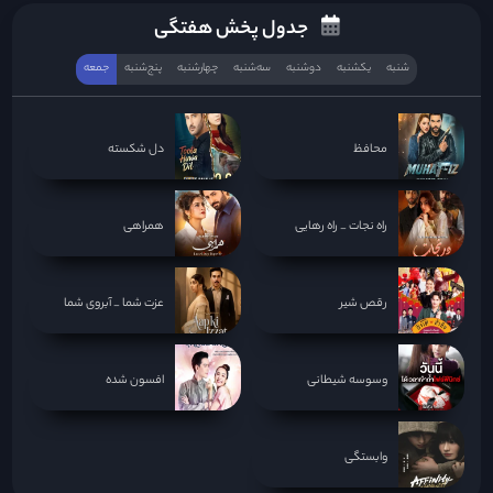
جدول پخش هفتگی
شنبه
یکشنبه
دوشنبه
سه‌‌شنبه
چهارشنبه
پنج‌شنبه
جمعه
محافظ
دل شکسته
راه نجات _ راه رهایی
همراهی
رقص شیر
عزت شما _ آبروی شما
وسوسه شیطانی
افسون شده
وابستگی