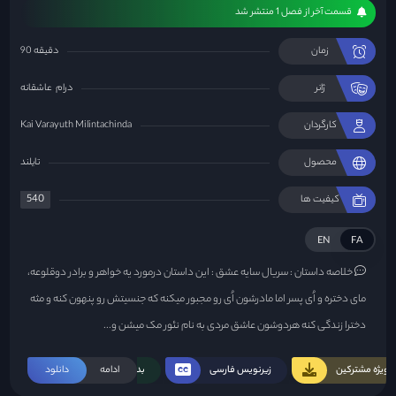
قسمت آخر از فصل 1 منتشر شد
زمان
90 دقیقه
ژانر
درام
عاشقانه
کارگردان
Kai Varayuth Milintachinda
محصول
تایلند
540
کیفیت ها
EN
FA
خلاصه داستان :
سریال سایه عشق : این داستان درمورد یه خواهر و برادر دوقلوعه،
مای دختره و اُی پسر اما مادرشون اُی رو مجبور میکنه که جنسیتش رو پنهون کنه و مثه
دخترا زندگی کنه هردوشون عاشق مردی به نام نئور مک میشن و...
ویژه مشترکین
زیرنویس فارسی
ادامه
بدون سانسور
دانلود