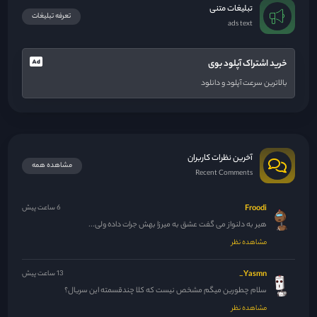
تبلیغات متنی
تعرفه تبلیغات
ads text
خرید اشتراک آپلود بوی
بالاترین سرعت آپلود و دانلود
آخرین نظرات کاربران
مشاهده همه
Recent Comments
Froodi
6 ساعت پیش
هیر به دلنواز می گفت عشق به میرزا بهش جرات داده ولی...
مشاهده نظر
Yasmn_
13 ساعت پیش
سلام چطورین میگم مشخص نیست که کلا چندقسمته این سریال؟
مشاهده نظر