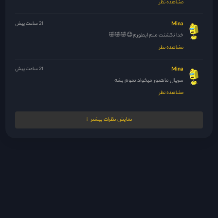
مشاهده نظر
Mina
21 ساعت پیش
خدا نکشتت منم ایطورم😉🤣🤣🤣
مشاهده نظر
Mina
21 ساعت پیش
سریال ماهنور میخواد تموم بشه
مشاهده نظر
Mina
21 ساعت پیش
نمایش نظرات بیشتر
حداقل سریال راجا لندن رو بذارید خیلی تو پاکستان سرو صدا کرده...
مشاهده نظر
Mina
22 ساعت پیش
🤣😆🤣
مشاهده نظر
Yagmurbaranir@gmail.com
22 ساعت پیش