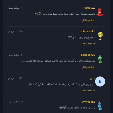
melikaw
14 ساعت پیش
وایییی شهریار منور چقدر دلم تنگ شده بود براش😭😭
مشاهده نظر
shima_shiin
16 ساعت پیش
هنوز زیرنویس ندادن؟🥺
مشاهده نظر
Majedeh23
18 ساعت پیش
تو سریالی به این بزرگی من عاشق کاراکتر صوفی شدم خدا لعنتش...
مشاهده نظر
مدیر
21 ساعت پیش
عزیزدل وقتی جنگ شد وقتی نت قطع شد تنها سایتی که فعالیت...
مشاهده نظر
yfhijklkb@
22 ساعت پیش
اون تو همه ی فیلما هست😂😂