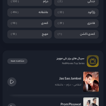
جنگی
درام
500
2
رازآلود
عاشقانه
496
33
فانتزی
کمدی
98
39
کمدی،اکشن
مهیج
18
1
سریال های برتر نلی موویز
مشاهده همه
NeliMovies Top Series
Jao Sao Jamloei
انتقامی
درام
عاشقانه
Prom Pissawat