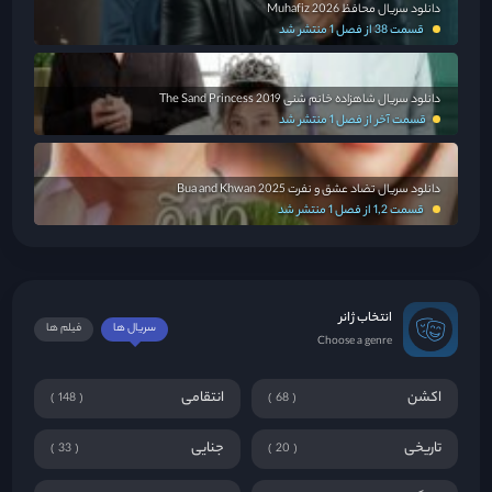
دانلود سریال محافظ Muhafiz 2026
قسمت 38 از فصل 1 منتشر شد
دانلود سریال شاهزاده خانم شنی The Sand Princess 2019
قسمت آخر از فصل 1 منتشر شد
دانلود سریال تضاد عشق و نفرت Bua and Khwan 2025
قسمت 1,2 از فصل 1 منتشر شد
انتخاب ژانر
سریال ها
فیلم ها
Choose a genre
اکشن
انتقامی
148
68
تاریخی
جنایی
33
20