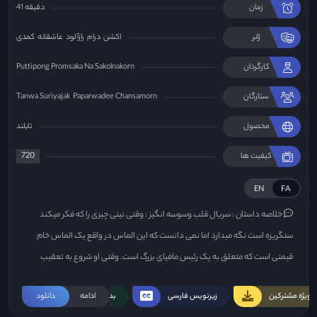
زمان
41 دقیقه
ژانر
اکشن
درام
رازآلود
عاشقانه
کمدی
کارگردان
Puttipong Promsaka Na Sakolnakorn
ستارگان
Paparwadee Chansamorn
Tanwa Suriyajak
محصول
تایلند
720
کیفیت ها
EN
FA
خلاصه داستان :
سریال قلب وسوسه انگیز : وقتی نینی چیزی را که فکر میکند
سنگریزه است نگه میدارد اما نمی دانست که این الماس در واقع یک الماس خام
قیمتی است که متعلق به یک رئیس مافیای بزرگ است. وقتی او شروع به تعقیب
کسانی می کند که دنبال الماس هستند، تنها کسی که می تواند از او محافظت کند
ویژه مشترکین
زیرنویس فارسی
ادامه
بدون سانسور
دانلود
ناکان است، مردی که سه سال پیش قلب او را شکست....