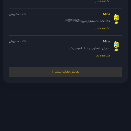
مشاهده نظر
Mina
22 ساعت پیش
خدا نکشتت منم ایطورم😉🤣🤣🤣
مشاهده نظر
Mina
22 ساعت پیش
سریال ماهنور میخواد تموم بشه
مشاهده نظر
Mina
22 ساعت پیش
نمایش نظرات بیشتر
حداقل سریال راجا لندن رو بذارید خیلی تو پاکستان سرو صدا کرده...
مشاهده نظر
Mina
22 ساعت پیش
🤣😆🤣
مشاهده نظر
Yagmurbaranir@gmail.com
22 ساعت پیش