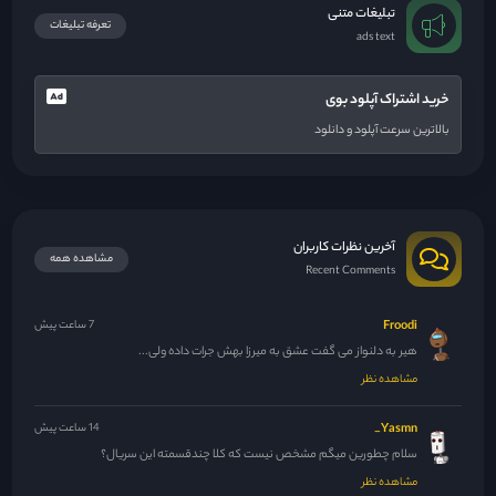
تبلیغات متنی
تعرفه تبلیغات
ads text
خرید اشتراک آپلود بوی
بالاترین سرعت آپلود و دانلود
آخرین نظرات کاربران
مشاهده همه
Recent Comments
Froodi
7 ساعت پیش
هیر به دلنواز می گفت عشق به میرزا بهش جرات داده ولی...
مشاهده نظر
Yasmn_
14 ساعت پیش
سلام چطورین میگم مشخص نیست که کلا چندقسمته این سریال؟
مشاهده نظر