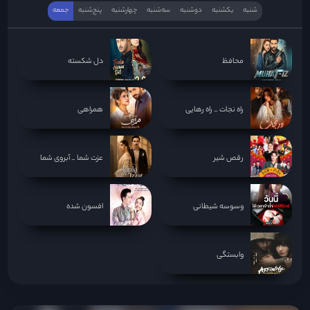
شنبه
یکشنبه
دوشنبه
سه‌‌شنبه
چهارشنبه
پنج‌شنبه
جمعه
محافظ
دل شکسته
راه نجات _ راه رهایی
همراهی
رقص شیر
عزت شما _ آبروی شما
وسوسه شیطانی
افسون شده
وابستگی