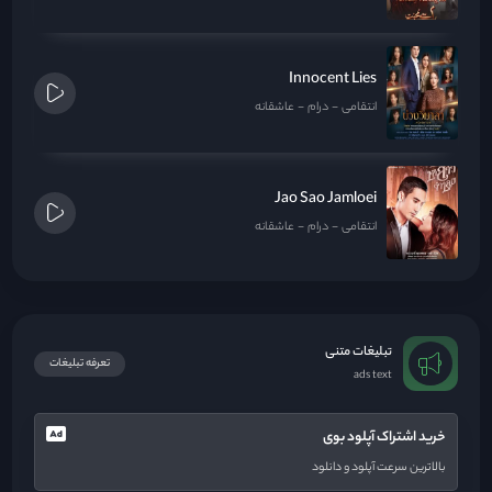
Innocent Lies
انتقامی
درام
عاشقانه
Jao Sao Jamloei
انتقامی
درام
عاشقانه
تبلیغات متنی
تعرفه تبلیغات
ads text
خرید اشتراک آپلود بوی
بالاترین سرعت آپلود و دانلود