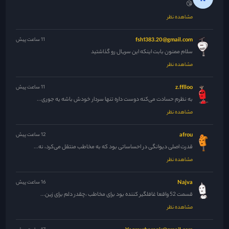
😘
مشاهده نظر
fsh1383.20@gmail.com
11 ساعت پیش
سلام ممنون بابت اینکه این سریال رو گذاشتید
مشاهده نظر
z.fflloo
11 ساعت پیش
به نظرم حسادت می‌کنه دوست داره تنها سردار خودش باشه یه جوری...
مشاهده نظر
afrou
12 ساعت پیش
قدرت اصلی دیوانگی در احساساتی بود که به مخاطب منتقل می‌کرد، نه...
مشاهده نظر
Najva
16 ساعت پیش
قسمت 52 واقعا غافلگیر کننده بود برای مخاطب ،چقدر دلم برای زین...
مشاهده نظر