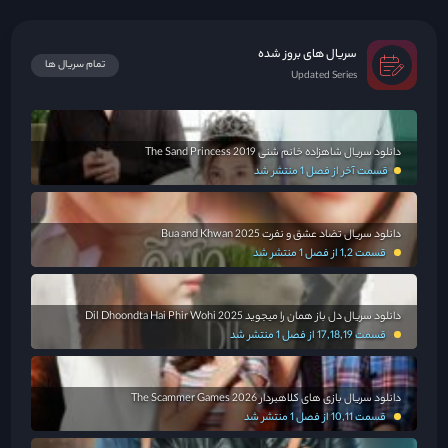
سریال های بروز شده
تمام سریال ها
Updated Series
دانلود سریال شاهزاده خانم شنی The Sand Princess 2019
قسمت آخر از فصل 1 منتشر شد
دانلود سریال تضاد عشق و نفرت Bua and Khwan 2025
قسمت 1,2 از فصل 1 منتشر شد
دانلود سریال دل باز همان را میجوید Dil Dhoondta Hai Phir Wohi 2025
قسمت 17,18,19 از فصل 1 منتشر شد
دانلود سریال بازی های کلاهبردار The Scammer Games 2026
قسمت 10,11 از فصل 1 منتشر شد