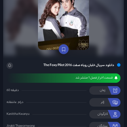
دانلود سریال خلبان روباه صفت The Foxy Pilot 2016
قسمت آخر از فصل 1 منتشر شد
زمان
60 دقیقه
ژانر
درام
عاشقانه
کارگردان
Kanittha Kwanyu
ستارگان
Jirakit Thawornwong