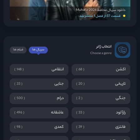
دانلود سریال محافظ Muhafiz 2026
قسمت 37 از فصل 1 منتشر شد
انتخاب ژانر
سریال ها
فیلم ها
Choose a genre
اکشن
انتقامی
148
68
تاریخی
جنایی
33
20
جنگی
درام
500
2
رازآلود
عاشقانه
496
33
فانتزی
کمدی
98
39