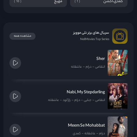
کمدی،اکشن
مهیج
18
1
سریال های برتر نلی موویز
مشاهده همه
NeliMovies Top Series
Sher
انتقامی
درام
عاشقانه
Nabi, My Stepdarling
انتقامی
جنایی
درام
رازآلود
عاشقانه
Meem Se Mohabbat
درام
عاشقانه
کمدی