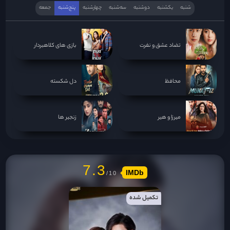
شنبه
یکشنبه
دوشنبه
سه‌‌شنبه
چهارشنبه
پنج‌شنبه
جمعه
تضاد عشق و نفرت
بازی های کلاهبردار
محافظ
دل شکسته
میرزا و هیر
زنجیر ها
7.3
IMDb
تکمیل شده