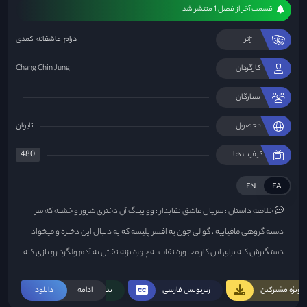
قسمت آخر از فصل 1 منتشر شد
ژانر
درام
عاشقانه
کمدی
کارگردان
Chang Chin Jung
ستارگان
محصول
تایوان
480
کیفیت ها
EN
FA
خلاصه داستان :
سریال عاشق نقابدار : وو پینگ آن دختری شرور و خشنه که سر
دسته گروهی مافیاییه ، گو لی جون یه افسر پلیسه که به دنبال این دختره و میخواد
دستگیرش کنه برای این کار مجبوره نقاب به چهره بزنه نقش یه آدم ولگرد رو بازی کنه
تا بهش نزدیک شه و وارد گروهش بشه و برای دستگیری اون و اعضای باندش مدرک
ویژه مشترکین
زیرنویس فارسی
ادامه
بدون سانسور
دانلود
جمع کنه ، وو پینگ فان خواهر دوقلوی پینگ آنه که بر خلاف خواهرش دختری مظلوم