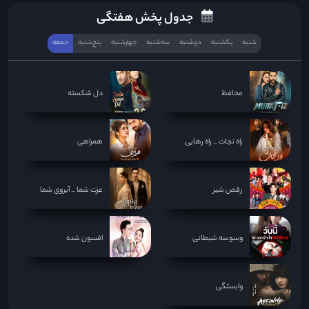
جدول پخش هفتگی
شنبه
یکشنبه
دوشنبه
سه‌‌شنبه
چهارشنبه
پنج‌شنبه
جمعه
محافظ
دل شکسته
راه نجات _ راه رهایی
همراهی
رقص شیر
عزت شما _ آبروی شما
وسوسه شیطانی
افسون شده
وابستگی