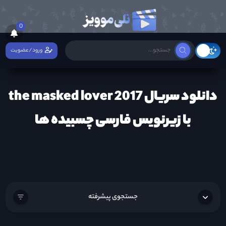
0
ورود/عضویت
دانلود سریال the masked lover 2017
با زیرنویس فارسی چسبیده ها
جستجوی پیشرفته