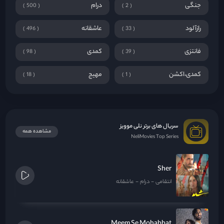
جنگی
درام
500
2
رازآلود
عاشقانه
496
33
فانتزی
کمدی
98
39
کمدی،اکشن
مهیج
18
1
سریال های برتر نلی موویز
مشاهده همه
NeliMovies Top Series
Sher
انتقامی
درام
عاشقانه
Meem Se Mohabbat