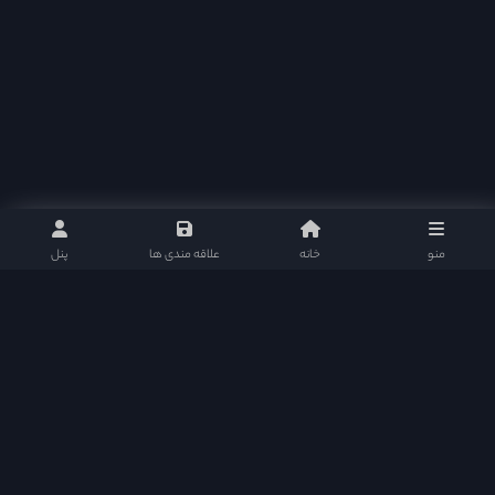
منو
خانه
علاقه مندی ها
پنل
نلی موویز : مرجع دانلود سریال های تایلندی و پاکستانی با ارائه بهترین و کامل ترین امکانات