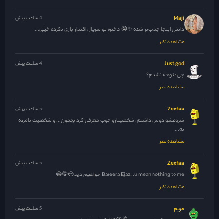
Maji
4 ساعت پیش
دانش اینجا جذاب‌تر شده ✨😭 دختره تو سریال اقتدار بازی نکرده خیلی...
مشاهده نظر
Just.god
4 ساعت پیش
چی‌متوجه نشدم؟
مشاهده نظر
Zeefaa
5 ساعت پیش
شروعشو دوس داشتم، شخصیتارو خوب معرفی کرد بهمون... و شخصیت نامزده
به...
مشاهده نظر
Zeefaa
5 ساعت پیش
Bareera Ejaz...u mean nothing to me خواهیم دید😏🤭😁
مشاهده نظر
مریم
5 ساعت پیش