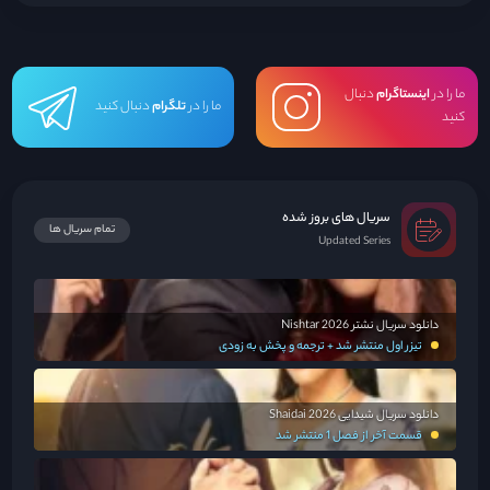
و اجتماعیه و برای کارش تلاش میکنه ، حالا این افسر پلیس بین این دو خواهر گیر کرده،
آیا این دو خواهرن یا نقاب چهره یک نفرن؟...
ما را در
اینستاگرام
دنبال
ما را در
تلگرام
دنبال کنید
کنید
سریال های بروز شده
تمام سریال ها
Updated Series
دانلود سریال نشتر Nishtar 2026
تیزر اول منتشر شد + ترجمه و پخش به زودی
دانلود سریال شیدایی Shaidai 2026
قسمت آخر از فصل 1 منتشر شد