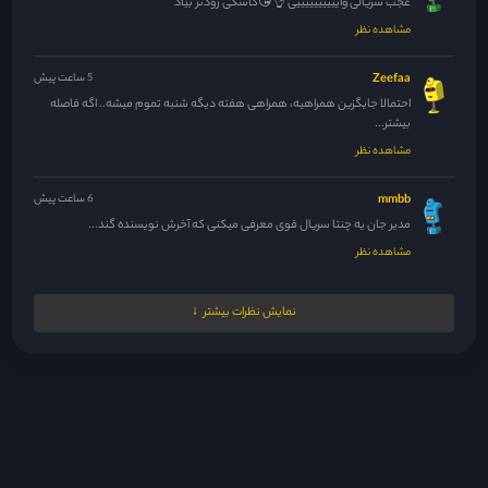
عجب سریالی واییییییییییی 👌😘کاشکی زودتر بیاد
مشاهده نظر
Zeefaa
5 ساعت پیش
احتمالا جایگزین همراهیه، همراهی هفته دیگه شنبه تموم میشه.. اگه فاصله
بیشتر...
مشاهده نظر
mmbb
6 ساعت پیش
مدیر جان یه چنتا سریال قوی معرفی میکنی که آخرش نویسنده گند...
مشاهده نظر
مدیر
6 ساعت پیش
نمایش نظرات بیشتر
عررررررررررررر این یعنی قراره کی بیاددددددددد 😍😍😍😍🤌🤌🤌🤌
مشاهده نظر
مدیر
6 ساعت پیش
😂میخاستی نکنی 🤣🤣🤣🤣🤣
مشاهده نظر