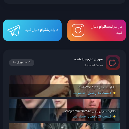
ما را در
اینستاگرام
دنبال
ما را در
تلگرام
دنبال کنید
کنید
سریال های بروز شده
تمام سریال ها
Updated Series
دانلود سریال خفا Khafa 2026
قسمت 1,2 از فصل 1 منتشر شد
دانلود سریال زنجیر ها Zanjeerain 2026
قسمت 28 از فصل 1 منتشر شد