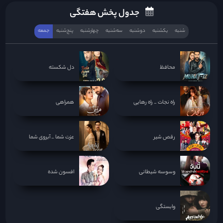
جدول پخش هفتگی
شنبه
یکشنبه
دوشنبه
سه‌‌شنبه
چهارشنبه
پنج‌شنبه
جمعه
محافظ
دل شکسته
راه نجات _ راه رهایی
همراهی
رقص شیر
عزت شما _ آبروی شما
وسوسه شیطانی
افسون شده
وابستگی