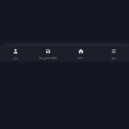
منو
خانه
علاقه مندی ها
پنل
نلی موویز : مرجع دانلود سریال های تایلندی و پاکستانی با ارائه بهترین و کامل ترین امکانات
سریال ها را به علاقمندان ارائه میکند و سطح کیفی خود را در این زمینه مستمر ارتقا می بخشد.