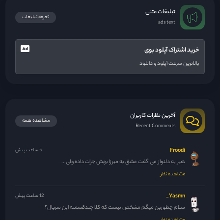
تبلیغات متنی
تعرفه تبلیغات
ads text
خرید اشتراک آپلود بوی
بالاترین سرعت آپلود و دانلود
آخرین نظرات کاربران
مشاهده همه
Recent Comments
Froodi
5 ساعت پیش
هیر به دلنواز می گفت عشق به میرزا بهش جرات داده ولی...
مشاهده نظر
Yasmn_
12 ساعت پیش
سلام چطورین میگم مشخص نیست که کلا چندقسمته این سریال؟