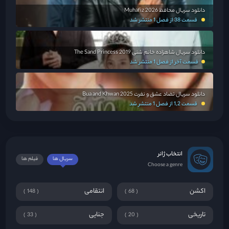
دانلود سریال محافظ Muhafiz 2026
قسمت 38 از فصل 1 منتشر شد
دانلود سریال شاهزاده خانم شنی The Sand Princess 2019
قسمت آخر از فصل 1 منتشر شد
دانلود سریال تضاد عشق و نفرت Bua and Khwan 2025
قسمت 1,2 از فصل 1 منتشر شد
انتخاب ژانر
سریال ها
فیلم ها
Choose a genre
اکشن
انتقامی
148
68
تاریخی
جنایی
33
20