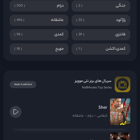
جنگی
درام
500
2
رازآلود
عاشقانه
496
33
فانتزی
کمدی
98
39
کمدی،اکشن
مهیج
18
1
سریال های برتر نلی موویز
مشاهده همه
NeliMovies Top Series
Sher
انتقامی
درام
عاشقانه