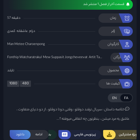
قسمت آخر از فصل 1 منتشر شد
زمان
57 دقیقه
ژانر
درام
عاشقانه
کمدی
کارگردان
Man Metee Charoenpong
Lily Pansir
ستارگان
Artit Tangwiboonpanit
Mew Suppasit Jongcheveevat
Fonthip Watcharatrakul
محصول
تایلند
1080
480
کیفیت ها
EN
FA
خلاصه داستان :
سریال ترفند دوقلو : وقتی دوتا دوقلو ، از دو دنیای متفاوت ،
عاشق یه مرد میشن ، بنظرتون چه اتفاقی میوفته ؟...
ویژه مشترکین
زیرنویس فارسی
ادامه
بدون سانسور
دانلود