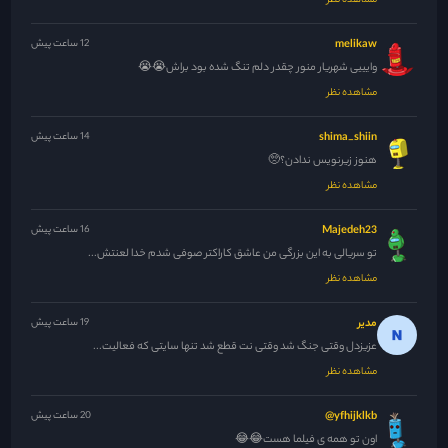
مشاهده نظر
melikaw
12 ساعت پیش
وایییی شهریار منور چقدر دلم تنگ شده بود براش😭😭
مشاهده نظر
shima_shiin
14 ساعت پیش
هنوز زیرنویس ندادن؟🥺
مشاهده نظر
Majedeh23
16 ساعت پیش
تو سریالی به این بزرگی من عاشق کاراکتر صوفی شدم خدا لعنتش...
مشاهده نظر
مدیر
19 ساعت پیش
عزیزدل وقتی جنگ شد وقتی نت قطع شد تنها سایتی که فعالیت...
مشاهده نظر
yfhijklkb@
20 ساعت پیش
اون تو همه ی فیلما هست😂😂