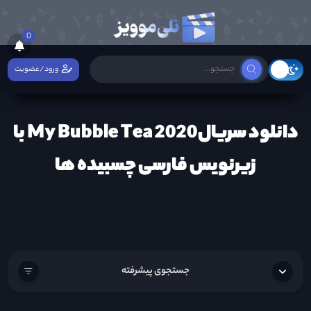
0
ورود/عضویت
دانلود سریالMy Bubble Tea 2020 با
زیرنویس فارسی چسبیده ها
جستجوی پیشرفته