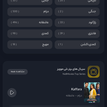
تاریخی
جنایی
33
20
جنگی
درام
500
2
رازآلود
عاشقانه
496
33
فانتزی
کمدی
98
39
کمدی،اکشن
مهیج
18
1
سریال های برتر نلی موویز
مشاهده همه
NeliMovies Top Series
Kaffara
درام
عاشقانه