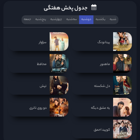
جدول پخش هفتگی
شنبه
یکشنبه
دوشنبه
سه‌‌شنبه
چهارشنبه
پنج‌شنبه
جمعه
پینانونگ
سزاوار
ماهنور
محافظ
دل شکسته
تپش
یه عشق دیگه
دو روی تاتری
کوپید احمق