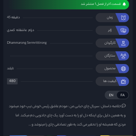
قسمت آخر از فصل 1 منتشر شد
زمان
45 دقیقه
ژانر
درام
عاشقانه
کمدی
کارگردان
Dhammarong Sermrittirong
ستارگان
محصول
تایلند
480
کیفیت ها
EN
FA
خلاصه داستان :
سریال چای حبابی من : مودم عاشق رئیس خوش تیپ خود میشود
و به همین دلیل برای اینکه دل او را به دست آورد یک چای جادویی دم میکند. اما
مردی که همیشه او را تحقیر می کند به طور تصادفی چای را مینوشد و …