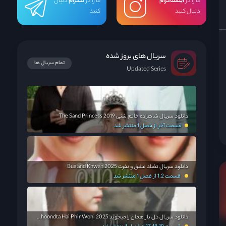
ما را در
اینستاگرام
ما را در
تلگرام
دنبال
دنبال کنید
کنید
سریال های بروز شده
تمام سریال ها
Updated Series
دانلود سریال شاهزاده خانم شنی The Sand Princess 2019
قسمت آخر از فصل 1 منتشر شد
دانلود سریال تضاد عشق و نفرت Bua and Khwan 2025
قسمت 1,2 از فصل 1 منتشر شد
دانلود سریال دل باز همان را میجوید Dil Dhoondta Hai Phir Wohi 2025