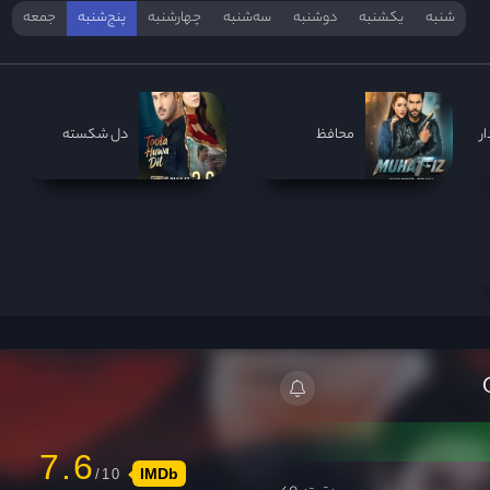
شنبه
یکشنبه
دوشنبه
سه‌‌شنبه
چهارشنبه
پنج‌شنبه
جمعه
ر
محافظ
دل شکسته
7.6
IMDb