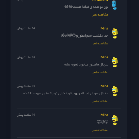
yfhijklkb@
اون تو همه ی فیلما هست😂😂
مشاهده نظر
Mina
14 ساعت پیش
خدا نکشتت منم ایطورم😉🤣🤣🤣
مشاهده نظر
Mina
14 ساعت پیش
سریال ماهنور میخواد تموم بشه
مشاهده نظر
Mina
14 ساعت پیش
حداقل سریال راجا لندن رو بذارید خیلی تو پاکستان سرو صدا کرده...
مشاهده نظر
Mina
14 ساعت پیش
🤣😆🤣
مشاهده نظر