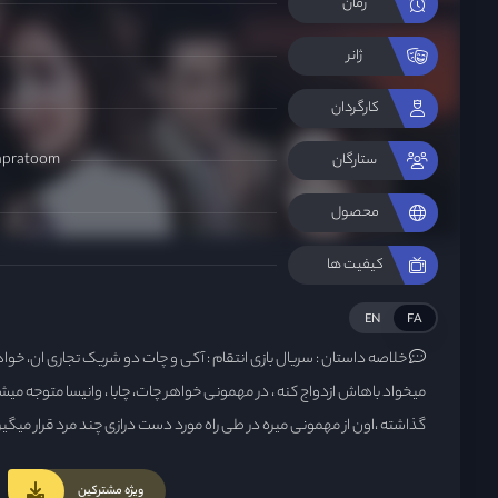
زمان
ژانر
کارگردان
npratoom
ستارگان
محصول
کیفیت ها
EN
FA
خلاصه داستان :
سریال بازی انتقام : آکی و چات دو شریک تجاری ان، خو
میخواد باهاش ازدواج کنه ، در مهمونی خواهر چات، چابا ، وانیسا متوجه میشه 
گذاشته ،اون از مهمونی میره در طی راه مورد دست درازی چند مرد قرار میگی
انتقام برادرش یعنی آکی میشه و برای تلافی خواهر چات، چابا رو میدزده و به
بده ،چابا سعی در این داره حس نفرت آکی رو کم کنه ولی این بازی انتقام تار
ویژه مشترکین