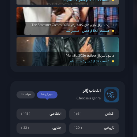
قسمت 17,18,19 از فصل 1 منتشر شد
دانلود سریال بازی های کلاهبردار The Scammer Games 2026
قسمت 10,11 از فصل 1 منتشر شد
دانلود سریال محافظ Muhafiz 2026
قسمت 37 از فصل 1 منتشر شد
انتخاب ژانر
سریال ها
فیلم ها
Choose a genre
اکشن
انتقامی
148
68
تاریخی
جنایی
33
20