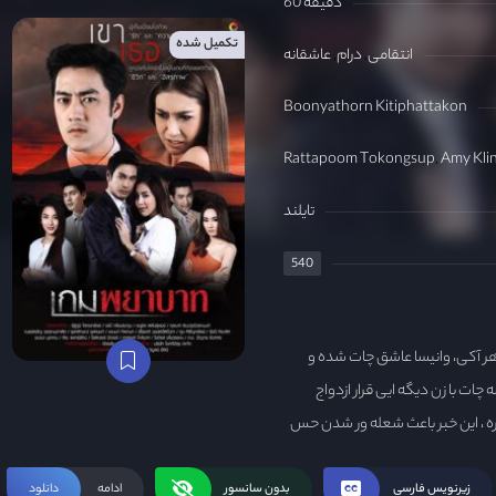
60 دقیقه
تکمیل شده
انتقامی
درام
عاشقانه
Boonyathorn Kitiphattakon
Rattapoom Tokongsup
Amy Kli
تایلند
540
اهر آکی، وانیسا عاشق چات شده و
چات با زن دیگه ایی قرار ازدواج
ره ، این خبر باعث شعله ور شدن حس
 جزیره ایی متروک میبره تا شکنجه
ه شروع شده...
زیرنویس فارسی
بدون سانسور
ادامه
دانلود