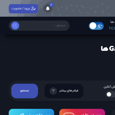
0
ورود/عضویت
ها
TIC
 آنلاین
فیلتر های بیشتر
جستجو