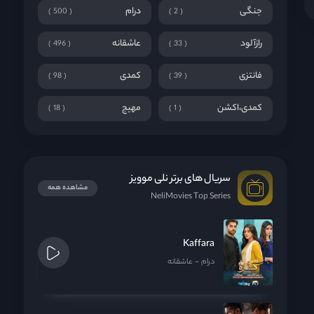
جنگی
درام
500
2
رازآلود
عاشقانه
496
33
فانتزی
کمدی
98
39
کمدی،اکشن
مهیج
18
1
سریال های برتر نلی موویز
مشاهده همه
NeliMovies Top Series
Kaffara
درام
عاشقانه