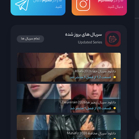
ما را در
اینستاگرام
ما را در
تلگرام
دنبال
دنبال کنید
کنید
سریال های بروز شده
تمام سریال ها
Updated Series
دانلود سریال خفا Khafa 2026
قسمت 1,2 از فصل 1 منتشر شد
دانلود سریال زنجیر ها Zanjeerain 2026
قسمت 28 از فصل 1 منتشر شد
دانلود سریال محافظ Muhafiz 2026