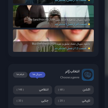
قسمت 38 از فصل 1 منتشر شد
دانلود سریال شاهزاده خانم شنی The Sand Princess 2019
قسمت آخر از فصل 1 منتشر شد
دانلود سریال تضاد عشق و نفرت Bua and Khwan 2025
قسمت 1,2 از فصل 1 منتشر شد
انتخاب ژانر
سریال ها
فیلم ها
Choose a genre
اکشن
انتقامی
148
68
تاریخی
جنایی
33
20