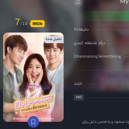
7
IMDb
45 دقیقه
تکمیل شده
درام
عاشقانه
کمدی
Dhammarong Sermrittirong
تایلند
480
 میشود و به همین دلیل برای