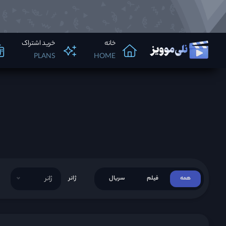
خانه
خرید اشتراک
PLANS
HOME
همه
فیلم
سریال
ژانر
ژانر