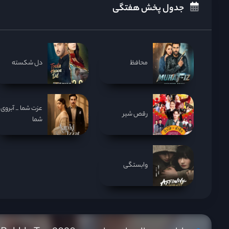
جدول پخش هفتگی
محافظ
دل شکسته
عزت شما _ آبروی
رقص شیر
شما
وابستگی