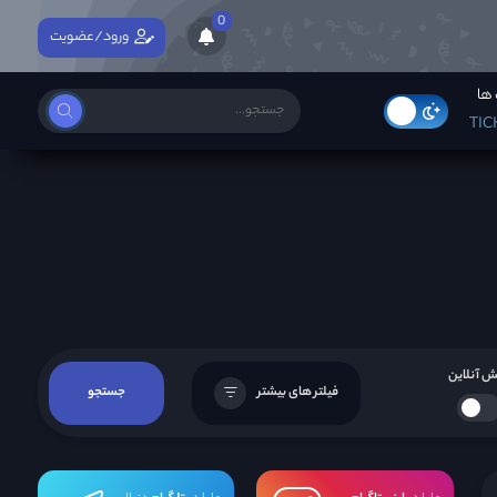
0
ورود/عضویت
ها
TIC
 آنلاین
فیلتر های بیشتر
جستجو