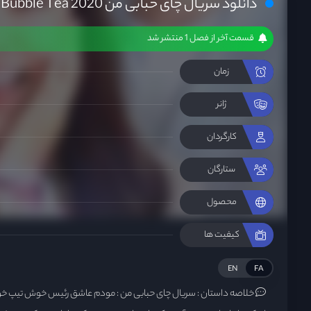
دانلود سریال چای حبابی من My Bubble Tea 2020
قسمت آخر از فصل 1 منتشر شد
زمان
ژانر
کارگردان
ستارگان
محصول
کیفیت ها
EN
FA
خلاصه داستان :
سریال چای حبابی من : مودم عاشق رئیس خوش تیپ خود