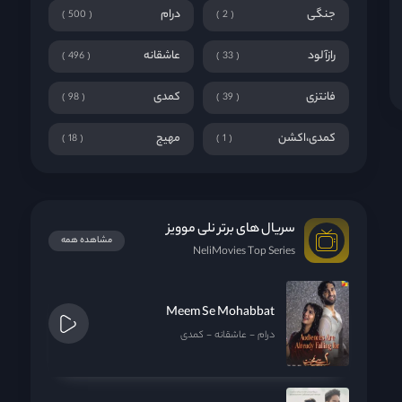
جنگی
درام
500
2
رازآلود
عاشقانه
496
33
فانتزی
کمدی
98
39
کمدی،اکشن
مهیج
18
1
سریال های برتر نلی موویز
مشاهده همه
NeliMovies Top Series
Meem Se Mohabbat
درام
عاشقانه
کمدی