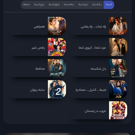
شنبه
یکشنبه
دوشنبه
سه‌‌شنبه
چهارشنبه
پنج‌شنبه
جمعه
راه نجات _ راه رهایی
همراهی
عزت شما _ آبروی شما
رقص شیر
دل شکسته
محافظ
ضبط _ کنترل _ مصادره
سایه پنهان
غروب در زمستان