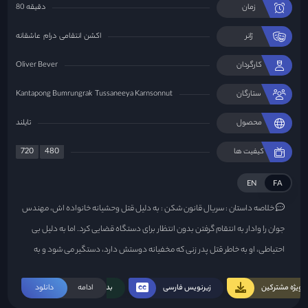
زمان
80 دقیقه
ژانر
اکشن
انتقامی
درام
عاشقانه
کارگردان
Oliver Bever
ستارگان
Tussaneeya Karnsonnut
Kantapong Bumrungrak
محصول
تایلند
720
480
کیفیت ها
EN
FA
خلاصه داستان :
سریال قانون شکن : به دلیل قتل وحشیانه خانواده اش، مهندس
جوان را وادار به انتقام گرفتن بدون انتظار برای دستگاه قضایی کرد. اما به دلیل بی
احتیاطی، او به خاطر قتل پدر زنی که مخفیانه دوستش دارد، دستگیر می شود و به
عنوان قاتل یک سازمان مخفی که افراد شرور را به طور غیرقانونی از بین می برد آموزش
ویژه مشترکین
زیرنویس فارسی
ادامه
بدون سانسور
دانلود
می بیند. زمانی که او متوجه شد از او استفاده می‌شود، اتفاقی افتاد، بنابراین تصمیم