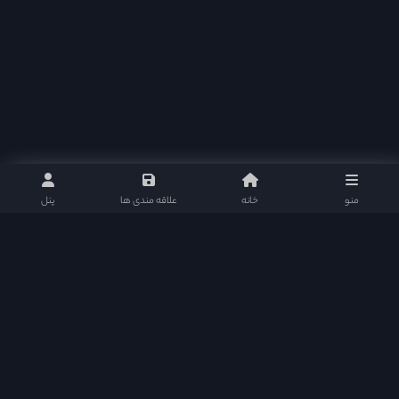
منو
خانه
علاقه مندی ها
پنل
نلی موویز : مرجع دانلود سریال های تایلندی و پاکستانی با ارائه بهترین و کامل ترین امکانات