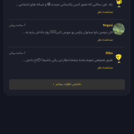
بله.. اون سالایی که هنوز کسی پاکستانی نمیدید😅 و شبکه های اجتماعی...
مشاهده نظر
Nrgesi
7 ساعت پیش
الان دومین باره میخوان پاراس رو عروس کنن🚶🏻‍♀️ زوار داداش یذره یه...
مشاهده نظر
filiks
7 ساعت پیش
هنوز همراهی تموم نشده چشم انتظار این یکی باشیم؟ 🫠 اخ دانش...
مشاهده نظر
مدیر
7 ساعت پیش
نمایش نظرات بیشتر
نه عشقم
مشاهده نظر
Dleo
8 ساعت پیش
چطوریه که بعضیاتون عکس پروفایل دارین 🤨
مشاهده نظر