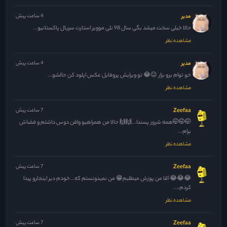
مدیر
4 ساعت پیش
حالا خیلی سخت میشد بگی سال 98 نلی موویز استارت سریال پاکستانیو...
مشاهده نظر
مدیر
4 ساعت پیش
خو توام برو بزار 😐😂 تو ویرایش پروفایل عکس اپلود کن حالشو...
مشاهده نظر
Zeefaa
7 ساعت پیش
🤭🤭🤭همه شرور پسندا...🙌🙌 حالا من همراهیو واقن دوس داشتم و فضاش
برام...
مشاهده نظر
Zeefaa
7 ساعت پیش
😂😂😂 آقا من پوزش میطلبم😁 من نمیدونستم که...خودم دیر اینجارو پیدا
کردم،...
مشاهده نظر
Zeefaa
7 ساعت پیش