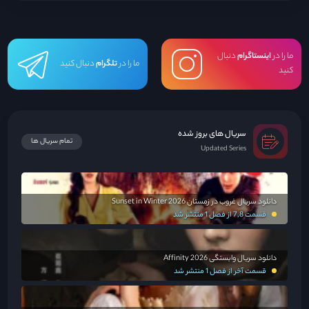
گرفت عقب‌نشینی کند و نقشه‌های شیطانی سازمان را افشا کند. با جان خودش و
عزیزش در خطر است...
ما را در
اینستاگرام
دنبال
ما را در
تلگرام
دنبال کنید
کنید
سریال های بروز شده
تمام سریال ها
Updated Series
دانلود سریال غروب در زمستان Sunset in Winter 2026
قسمت 7,8 از فصل 1 منتشر شد
دانلود سریال وابستگی Affinity 2026
قسمت آخر از فصل 1 منتشر شد