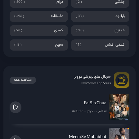
جنگی
درام
500
2
رازآلود
عاشقانه
496
33
فانتزی
کمدی
98
39
کمدی،اکشن
مهیج
18
1
سریال های برتر نلی موویز
مشاهده همه
NeliMovies Top Series
Fai Sin Chua
انتقامی
درام
عاشقانه
Meem Se Mohabbat