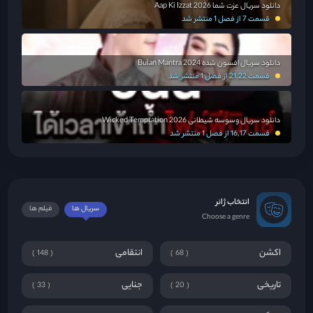
دانلود سریال عزت شما Aap Ki Izzat 2026
قسمت 7 از فصل 1 منتشر شد
دانلود سریال افسون شده Bulan Mantra 2024
قسمت 21,22 از فصل 1 منتشر شد
دانلود سریال وسوسه شیطانی Wicked Temptation 2026
قسمت 16,17 از فصل 1 منتشر شد
انتخاب ژانر
سریال ها
فیلم ها
Choose a genre
اکشن
انتقامی
148
68
تاریخی
جنایی
33
20