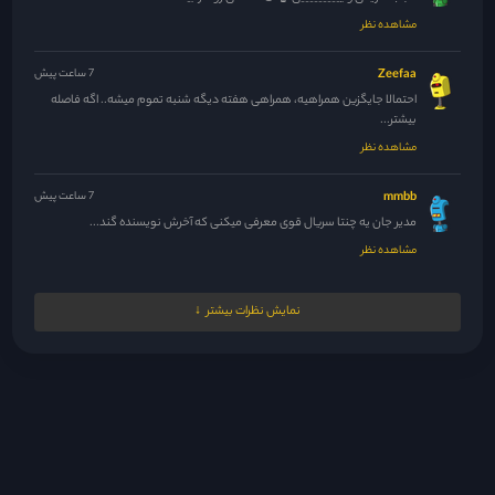
مشاهده نظر
Zeefaa
7 ساعت پیش
احتمالا جایگزین همراهیه، همراهی هفته دیگه شنبه تموم میشه.. اگه فاصله
بیشتر...
مشاهده نظر
mmbb
7 ساعت پیش
مدیر جان یه چنتا سریال قوی معرفی میکنی که آخرش نویسنده گند...
مشاهده نظر
مدیر
7 ساعت پیش
نمایش نظرات بیشتر
عررررررررررررر این یعنی قراره کی بیاددددددددد 😍😍😍😍🤌🤌🤌🤌
مشاهده نظر
مدیر
7 ساعت پیش
😂میخاستی نکنی 🤣🤣🤣🤣🤣
مشاهده نظر