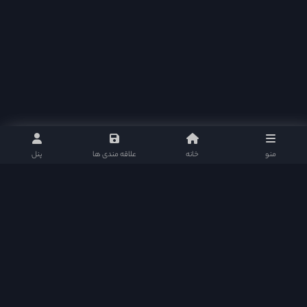
منو
خانه
علاقه مندی ها
پنل
نلی موویز : مرجع دانلود سریال های تایلندی و پاکستانی با ارائه بهترین و کامل ترین امکانات