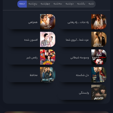
شنبه
یکشنبه
دوشنبه
سه‌‌شنبه
چهارشنبه
پنج‌شنبه
جمعه
راه نجات _ راه رهایی
همراهی
عزت شما _ آبروی شما
افسون شده
وسوسه شیطانی
رقص شیر
دل شکسته
محافظ
وابستگی