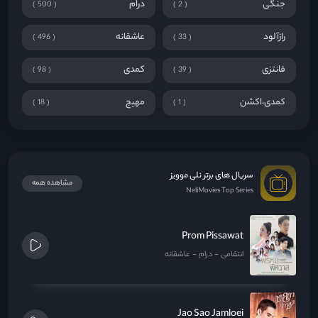
جنگی
درام
500
2
رازآلود
عاشقانه
496
33
فانتزی
کمدی
98
39
کمدی،اکشن
مهیج
18
1
سریال های برتر نلی موویز
مشاهده همه
NeliMovies Top Series
Prom Pissawat
انتقامی
درام
عاشقانه
Jao Sao Jamloei