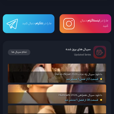
می‌کشد تا این زوج را از هم جدا کند. فرافای از این رابطه پرده برمی‌دارد و با دین روبرو
می‌شود و به او اولتیماتوم می‌دهد. این وضعیت باعث یک جنگ عشقی تمام عیار...
ما را در
اینستاگرام
دنبال
ما را در
تلگرام
دنبال کنید
کنید
سریال های بروز شده
تمام سریال ها
Updated Series
دانلود سریال راه نجات Dar-e-Nijaat 2026
قسمت 2 از فصل 1 منتشر شد
دانلود سریال همراهی Humraahi 2026
قسمت 38 از فصل 1 منتشر شد