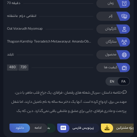
زمان
70 دقیقه
ژانر
انتقامی
درام
عاشقانه
کارگردان
Oat Voravudh Niyomsap
ستارگان
Amanda Obdam
Teeradetch Metawarayut
Thagoon Karnthip
محصول
تایلند
480
720
کیفیت ها
EN
FA
خلاصه داستان :
سریال شعله های رقصان : فرافای، یک جراح قلب ماهر، با دین،
مهندس برق، ازدواج کرده است. آنها یک دختر سه ساله به نام نامنیل دارند، اما شغل
پرزحمت و مادری فرافای، جایی برای عشق و عاشقی باقی نمی‌گذارد. دین، که یک
رمانتیک است، به دنبال توجه بیشتر همسرش است، اما در یک لحظه مستی به فریم
ویژه مشترکین
زیرنویس فارسی
ادامه
بدون سانسور
دانلود
روی می‌آورد. در حالی که دین این را یک اشتباه می‌داند، فریم فرصتی می‌بیند و نقشه