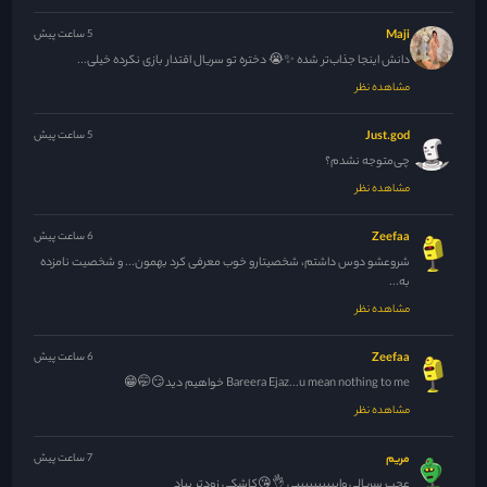
Maji
5 ساعت پیش
دانش اینجا جذاب‌تر شده ✨😭 دختره تو سریال اقتدار بازی نکرده خیلی...
مشاهده نظر
Just.god
5 ساعت پیش
چی‌متوجه نشدم؟
مشاهده نظر
Zeefaa
6 ساعت پیش
شروعشو دوس داشتم، شخصیتارو خوب معرفی کرد بهمون... و شخصیت نامزده
به...
مشاهده نظر
Zeefaa
6 ساعت پیش
Bareera Ejaz...u mean nothing to me خواهیم دید😏🤭😁
مشاهده نظر
مریم
7 ساعت پیش
عجب سریالی واییییییییییی 👌😘کاشکی زودتر بیاد