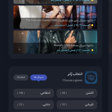
قسمت 17,18,19 از فصل 1 منتشر شد
دانلود سریال بازی های کلاهبردار The Scammer Games 2026
قسمت 10,11 از فصل 1 منتشر شد
دانلود سریال محافظ Muhafiz 2026
قسمت 37 از فصل 1 منتشر شد
انتخاب ژانر
سریال ها
فیلم ها
Choose a genre
اکشن
انتقامی
148
68
تاریخی
جنایی
33
20