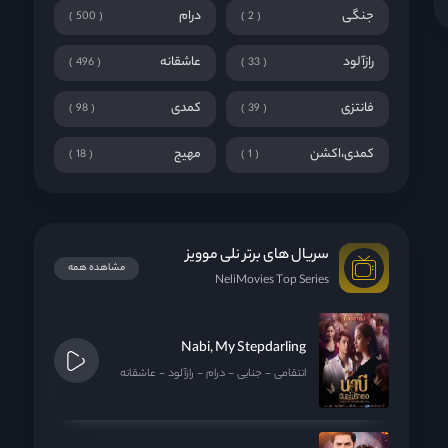
جنگی
درام
500
2
رازآلود
عاشقانه
496
33
فانتزی
کمدی
98
39
کمدی،اکشن
مهیج
18
1
سریال های برتر نلی موویز
مشاهده همه
NeliMovies Top Series
Nabi, My Stepdarling
انتقامی
جنایی
درام
رازآلود
عاشقانه