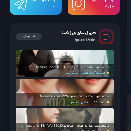
ما را در
اینستاگرام
ما را در
تلگرام
دنبال
دنبال کنید
کنید
سریال های بروز شده
تمام سریال ها
Updated Series
دانلود سریال شاهزاده خانم شنی The Sand Princess 2019
قسمت آخر از فصل 1 منتشر شد
دانلود سریال تضاد عشق و نفرت Bua and Khwan 2025
قسمت 1,2 از فصل 1 منتشر شد
دانلود سریال دل باز همان را میجوید Dil Dhoondta Hai Phir Wohi 2025