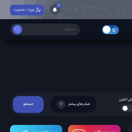
0
ورود/عضویت
 آنلاین
فیلتر های بیشتر
جستجو