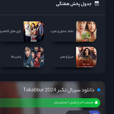
جدول پخش هفتگی
تضاد عشق و نفرت
بازی های کلاهبردا
میرزا و هیر
زنجیر ها
دانلود سریال تکبر Takabbur 2024
قسمت آخر از فصل 1 منتشر شد