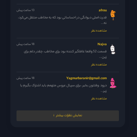
afrou
13 ساعت پیش
قدرت اصلی دیوانگی در احساساتی بود که به مخاطب منتقل می‌کرد،
نه...
مشاهده نظر
Najva
18 ساعت پیش
قسمت 52 واقعا غافلگیر کننده بود برای مخاطب ،چقدر دلم برای
زین...
مشاهده نظر
Yagmurbaranir@gmail.com
18 ساعت پیش
درود .وقتتون بخیر ،برای سریال عروس متهمم باید اشتراک بگیرم یا
زیر...
مشاهده نظر
مدیر
19 ساعت پیش
نمایش نظرات بیشتر
فدای خودت و مادرت
مشاهده نظر