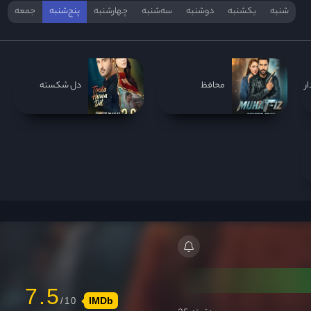
شنبه
یکشنبه
دوشنبه
سه‌‌شنبه
چهارشنبه
پنج‌شنبه
جمعه
ر
محافظ
دل شکسته
7.5
IMDb