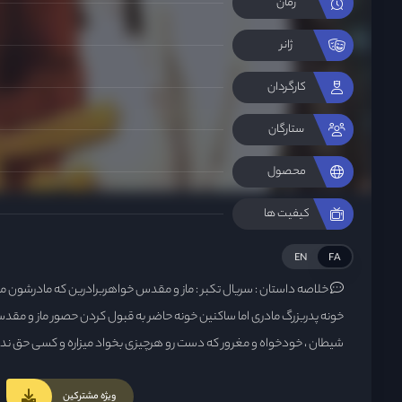
زمان
ژانر
کارگردان
ستارگان
محصول
کیفیت ها
EN
FA
خلاصه داستان :
سریال تکبر : ماز و مقدس خواهربرادرین که مادرشون میم
خونه پدربزرگ مادری اما ساکنین خونه حاضر به قبول کردن حصور ماز و مقدس
شیطان ، خودخواه و مغرور که دست رو هرچیزی بخواد میزاره و کسی حق ند
میشه و همین هم خونگی سبب میشه تا دست رو مقدس بزاره ، اما از اونج
بهش نشون نمیده و همین سبب میشه خوی وحشی پسره بیدار شه و وقتی 
ویژه مشترکین