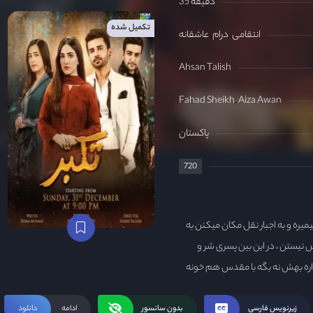
35 دقیقه
تکمیل شده
انتقامی
درام
عاشقانه
Ahsan Talish
Fahad Sheikh
Aiza Awan
پاکستان
720
یره و به اجبار نقل مکان میکنن به
 نیستن ، در این بین پسری شر و
اره بهش نه بگه با مقدس هم خونه
ا که مقدس دختر سختیه ، روی خوش
میفهمه مقدس خواستکار داره
زیرنویس فارسی
بدون سانسور
ادامه
دانلود