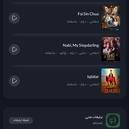
Fai Sin Chua
انتقامی
درام
عاشقانه
Nabi, My Stepdarling
انتقامی
جنایی
درام
رازآلود
عاشقانه
Iqtidar
انتقامی
درام
عاشقانه
تبلیغات متنی
تعرفه تبلیغات
ads text