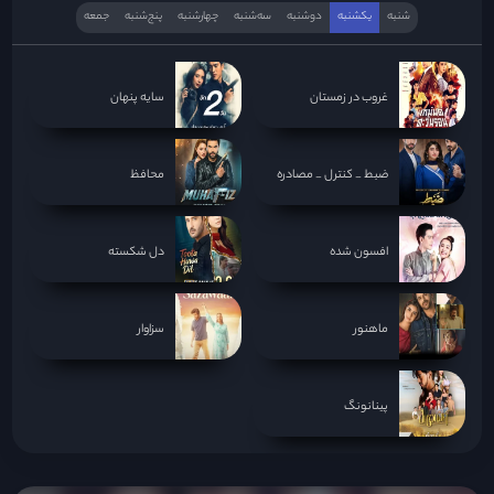
شنبه
یکشنبه
دوشنبه
سه‌‌شنبه
چهارشنبه
پنج‌شنبه
جمعه
غروب در زمستان
سایه پنهان
ضبط _ کنترل _ مصادره
محافظ
افسون شده
دل شکسته
ماهنور
سزاوار
پینانونگ