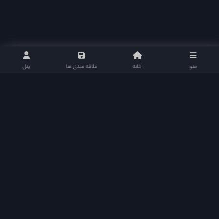
منو
خانه
علاقه مندی ها
پنل
نلی موویز : مرجع دانلود سریال های تایلندی و پاکستانی با ارائه بهترین و کامل ترین امکانات
سریال ها را به علاقمندان ارائه میکند و سطح کیفی خود را در این زمینه مستمر ارتقا می بخشد.
نلی موویز | دانلود سریال تایلندی و سریال پاکستانی در شبکه های اجتماعی