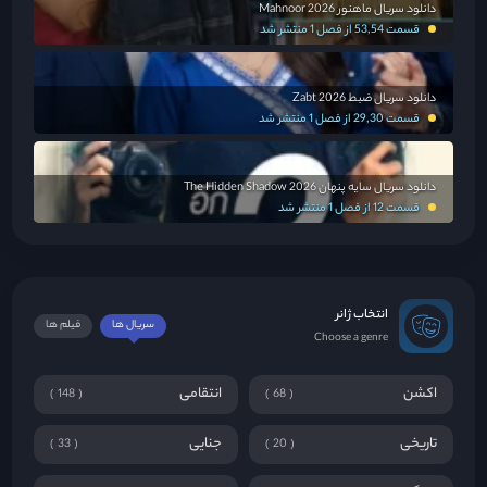
دانلود سریال ماهنور Mahnoor 2026
قسمت 53,54 از فصل 1 منتشر شد
دانلود سریال ضبط Zabt 2026
قسمت 29,30 از فصل 1 منتشر شد
دانلود سریال سایه پنهان The Hidden Shadow 2026
قسمت 12 از فصل 1 منتشر شد
انتخاب ژانر
سریال ها
فیلم ها
Choose a genre
اکشن
انتقامی
148
68
تاریخی
جنایی
33
20