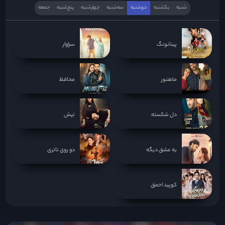
شنبه
یکشنبه
دوشنبه
سه‌‌شنبه
چهارشنبه
پنج‌شنبه
جمعه
پینانونگ
سزاوار
ماهنور
محافظ
دل شکسته
تپش
یه عشق دیگه
دو روی تاتری
کوپید احمق