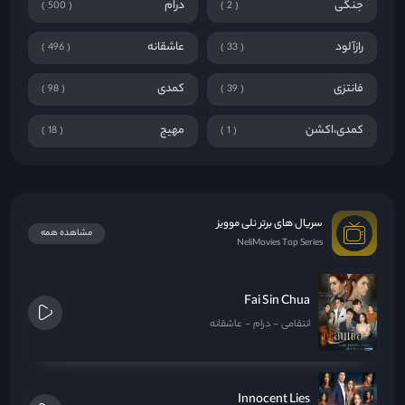
جنگی
درام
500
2
رازآلود
عاشقانه
496
33
فانتزی
کمدی
98
39
کمدی،اکشن
مهیج
18
1
سریال های برتر نلی موویز
مشاهده همه
NeliMovies Top Series
Fai Sin Chua
انتقامی
درام
عاشقانه
Innocent Lies