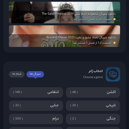
دانلود سریال شاهزاده خانم شنی The Sand Princess 2019
قسمت آخر از فصل 1 منتشر شد
دانلود سریال تضاد عشق و نفرت Bua and Khwan 2025
قسمت 1,2 از فصل 1 منتشر شد
انتخاب ژانر
سریال ها
فیلم ها
Choose a genre
اکشن
انتقامی
148
68
تاریخی
جنایی
33
20
جنگی
درام
500
2