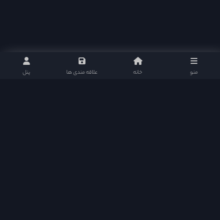
منو
خانه
علاقه مندی ها
پنل
نلی موویز : مرجع دانلود سریال های تایلندی و پاکستانی با ارائه بهترین و کامل ترین امکانات
سریال ها را به علاقمندان ارائه میکند و سطح کیفی خود را در این زمینه مستمر ارتقا می بخشد.
نلی موویز | دانلود سریال تایلندی و سریال پاکستانی در شبکه های اجتماعی