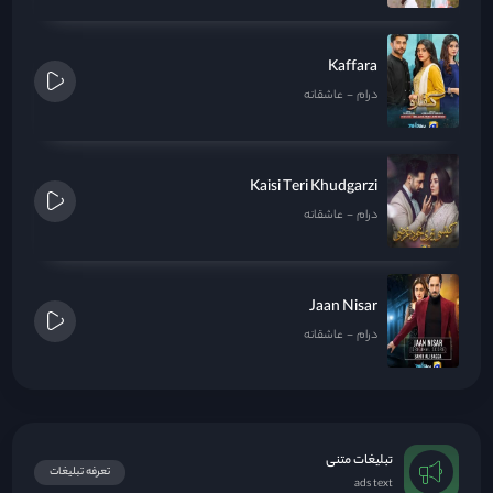
Kaffara
درام
عاشقانه
Kaisi Teri Khudgarzi
درام
عاشقانه
Jaan Nisar
درام
عاشقانه
تبلیغات متنی
تعرفه تبلیغات
ads text