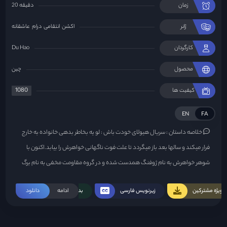
زمان
20 دقیقه
ژانر
اکشن
انتقامی
درام
عاشقانه
کارگردان
Du Hao
محصول
چين
1080
کیفیت ها
EN
FA
خلاصه داستان :
سریال هیولای خودت باش : لو یه بخاطر بدهی خانواده به خارج
فرار میکند و سالها بعد باز میگردد تا علت فوت ناگهانی خواهرش را بیابد.اکنون با
شوهر خواهرش به نام ژوفنگ همدست شده و در گروه مقاومت مخفی به نام برگ
برنزی پیوسته است و در این راه با خطرات زیادی مواجه میشود که ناگهان عشقی
ویژه مشترکین
زیرنویس فارسی
ادامه
بدون سانسور
دانلود
غیرمنتظره بوجود میاید..