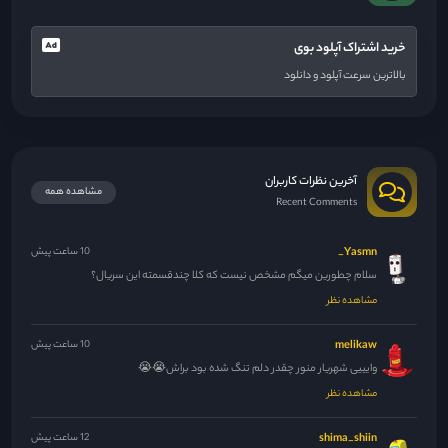
خرید اشتراک آپلود بوی
بالاترین سرعت آپلود و دانلود
آخرین نظرات کاربران
مشاهده همه
Recent Comments
Yasmn_
10 ساعت پیش
سلام چطورین میگم مشخص نیست که کلا چندقسمته این سریال؟
مشاهده نظر
melikaw
10 ساعت پیش
وایییی شهریار منور چقدر دلم تنگ شده بود براش😭😭
مشاهده نظر
shima_shiin
12 ساعت پیش