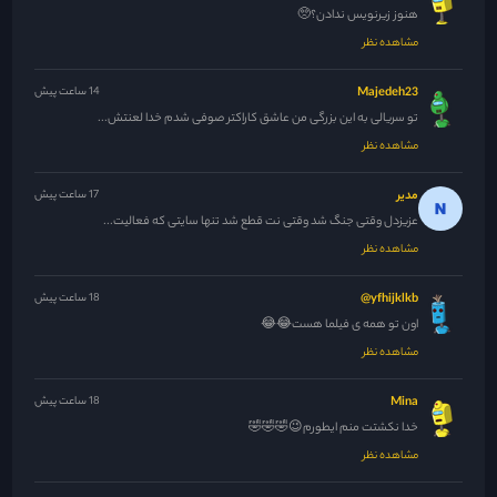
هنوز زیرنویس ندادن؟🥺
مشاهده نظر
Majedeh23
14 ساعت پیش
تو سریالی به این بزرگی من عاشق کاراکتر صوفی شدم خدا لعنتش...
مشاهده نظر
مدیر
17 ساعت پیش
عزیزدل وقتی جنگ شد وقتی نت قطع شد تنها سایتی که فعالیت...
مشاهده نظر
yfhijklkb@
18 ساعت پیش
اون تو همه ی فیلما هست😂😂
مشاهده نظر
Mina
18 ساعت پیش
خدا نکشتت منم ایطورم😉🤣🤣🤣
مشاهده نظر