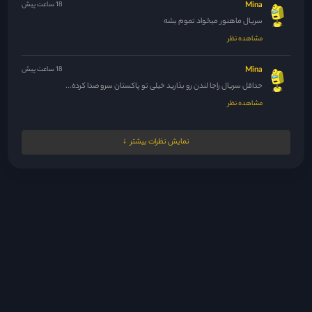
Mina
18 ساعت پیش
سریال ماهنور میخواد تموم بشه
مشاهده نظر
Mina
18 ساعت پیش
حداقل سریال راجا لندن رو بذارید خیلی تو پاکستان سرو صدا کرده...
مشاهده نظر
Mina
18 ساعت پیش
نمایش نظرات بیشتر
🤣😆🤣
مشاهده نظر
Yagmurbaranir@gmail.com
18 ساعت پیش
کاش شما هم ********* می‌کردید!!!
مشاهده نظر
مدیر
1 روز پیش
سلام عرض ادب احترام از اونجایی که ما اشتراکی شدیم ، قبل...
مشاهده نظر