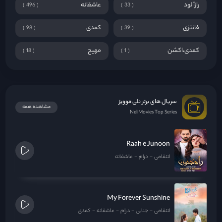
رازآلود
عاشقانه
496
33
فانتزی
کمدی
98
39
کمدی،اکشن
مهیج
18
1
سریال های برتر نلی موویز
مشاهده همه
NeliMovies Top Series
Raah e Junoon
انتقامی
درام
عاشقانه
My Forever Sunshine
انتقامی
جنایی
درام
عاشقانه
کمدی