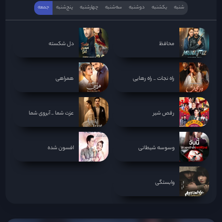
شنبه
یکشنبه
دوشنبه
سه‌‌شنبه
چهارشنبه
پنج‌شنبه
جمعه
محافظ
دل شکسته
راه نجات _ راه رهایی
همراهی
رقص شیر
عزت شما _ آبروی شما
وسوسه شیطانی
افسون شده
وابستگی