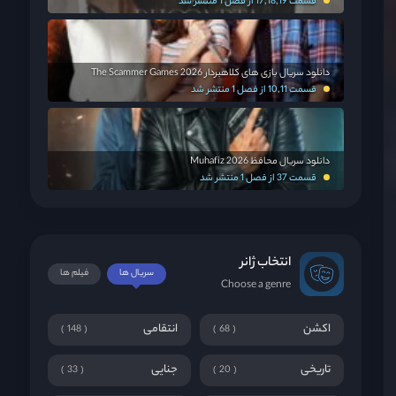
قسمت 17,18,19 از فصل 1 منتشر شد
دانلود سریال بازی های کلاهبردار The Scammer Games 2026
قسمت 10,11 از فصل 1 منتشر شد
دانلود سریال محافظ Muhafiz 2026
قسمت 37 از فصل 1 منتشر شد
انتخاب ژانر
سریال ها
فیلم ها
Choose a genre
اکشن
انتقامی
148
68
تاریخی
جنایی
33
20