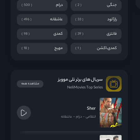
جنگی
درام
500
2
رازآلود
عاشقانه
496
33
فانتزی
کمدی
98
39
کمدی،اکشن
مهیج
18
1
سریال های برتر نلی موویز
مشاهده همه
NeliMovies Top Series
Sher
انتقامی
درام
عاشقانه