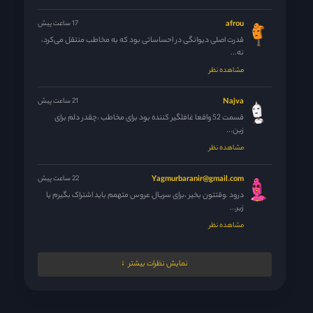
afrou
17 ساعت پیش
قدرت اصلی دیوانگی در احساساتی بود که به مخاطب منتقل می‌کرد،
نه...
مشاهده نظر
Najva
21 ساعت پیش
قسمت 52 واقعا غافلگیر کننده بود برای مخاطب ،چقدر دلم برای
زین...
مشاهده نظر
Yagmurbaranir@gmail.com
22 ساعت پیش
درود .وقتتون بخیر ،برای سریال عروس متهمم باید اشتراک بگیرم یا
زیر...
مشاهده نظر
مدیر
23 ساعت پیش
نمایش نظرات بیشتر
فدای خودت و مادرت
مشاهده نظر