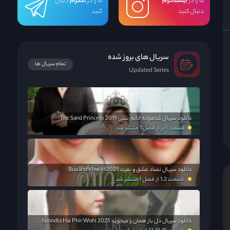
ما را در
اینستاگرام
ما را در
تلگرام
دنبال
دنبال کنید
کنید
سریال های بروز شده
تمام سریال ها
Updated Series
دانلود سریال شاهزاده خانم شنی The Sand Princess 2019
قسمت آخر از فصل 1 منتشر شد
دانلود سریال تضاد عشق و نفرت Bua and Khwan 2025
قسمت 1,2 از فصل 1 منتشر شد
دانلود سریال دل باز همان را میجوید Dil Dhoondta Hai Phir Wohi 2025