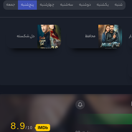
شنبه
یکشنبه
دوشنبه
سه‌‌شنبه
چهارشنبه
پنج‌شنبه
جمعه
ر
محافظ
دل شکسته
8.9
IMDb