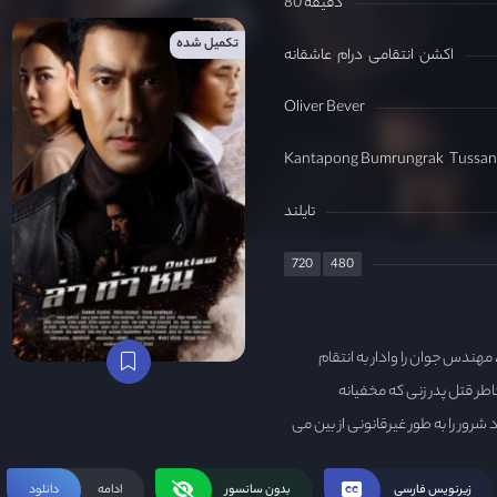
80 دقیقه
تکمیل شده
اکشن
انتقامی
درام
عاشقانه
Oliver Bever
Kantapong Bumrungrak
Tussan
تایلند
720
480
هندس جوان را وادار به انتقام
اطر قتل پدر زنی که مخفیانه
ور را به طور غیرقانونی از بین می
تاد، بنابراین تصمیم گرفت
زیزش در خطر است...
زیرنویس فارسی
بدون سانسور
ادامه
دانلود