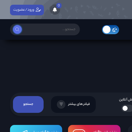
0
ورود/عضویت
 آنلاین
فیلتر های بیشتر
جستجو