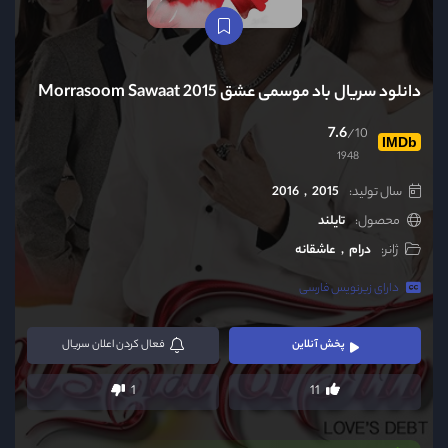
دانلود سریال باد موسمی عشق Morrasoom Sawaat 2015
7.6
/10
IMDb
1948
سال تولید:
2015
2016
محصول:
تایلند
ژانر:
درام
عاشقانه
دارای زیرنویس فارسی
پخش آنلاین
فعال
کردن اعلان سریال
1
11