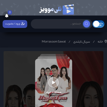
0
ورود/عضویت
خانه
سریال تایلندی
Morrasoom Sawat
مشاهده تریلر