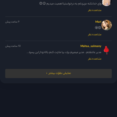
وای خدانکنه عزیزدلم به درخواستیا اهمیت میدیم 😉😍
مشاهده نظر
Mari
9 ساعت پیش
😍🤩
مشاهده نظر
Mahsa_salmany
10 ساعت پیش
مدیر عاشقتم.. مدیر میمیرم برات بیا ماچت کنم بالاخره از این پسره...
مشاهده نظر
13003937
13 ساعت پیش
نمایش نظرات بیشتر
مدیر خون به دلمون میکنی تا قسمت جدید از سریالا بزاری😢
مشاهده نظر
Nil2026
20 ساعت پیش
وای دانیش خیلی خوبه اگه میدونستم پاکستان همچین پسرایی داره میرفتم‌اونجا
زندگی...
مشاهده نظر