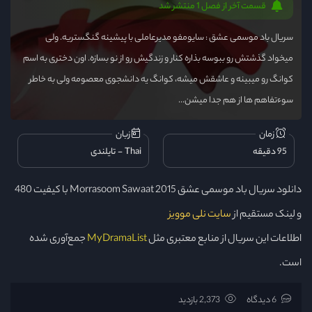
قسمت آخر از فصل 1 منتشر شد
سریال باد موسمی عشق : سایومفو مدیرعاملی با پیشینه گنگستریه. ولی
میخواد گذشتش رو ببوسه بذاره کنار و زندگیش رو از نو بسازه. اون دختری به اسم
کوانگ رو میبینه و عاشقش میشه، کوانگ یه دانشجوی معصومه ولی به خاطر
سوءتفاهم ها از هم جدا میشن...
زمان
زبان
95 دقیقه
Thai
تایلندی
دانلود سریال باد موسمی عشق Morrasoom Sawaat 2015 با کیفیت 480
و لینک مستقیم از
سایت نلی موویز
اطلاعات این سریال از منابع معتبری مثل
MyDramaList
جمع‌آوری شده
است.
6 دیدگاه
2,373 بازدید