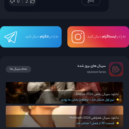
پاسخ
0
2
ما را در
اینستاگرام
دنبال کنید
ما را در
تلگرام
دنبال کنید
سریال های بروز شده
تمام سریال ها
Updated Series
دانلود سریال رقاص Raqqas 2026
تیزر اول منتشر شد + ترجمه و پخش به زودی
دانلود سریال همراهی Humraahi 2026
قسمت 39 از فصل 1 منتشر شد