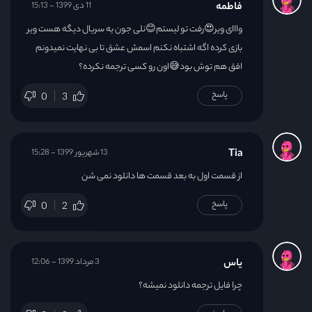
فاطمه
11 دی 1399 - 15:13
وااای ویر😍رفت تو لیستم😊نلی جون یه سریال دیگه هست ویر
بازی کرده اگه اشتباه نکنم اسمش عشق تا بی نهایت نمیدونم
افق هم توش بود😅اون رو کسی ترجمه نکرده؟
پاسخ
0
3
Tia
13 شهریور 1399 - 15:28
از قسمت اول به بعد قسمت ها دانلود نمی شن
پاسخ
0
2
یاس
3 مرداد 1399 - 12:06
چرا فایل ترجمه دانلود نمیشه؟