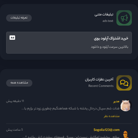
تبلیغات متنی
تعرفه تبلیغات
ads text
خرید اشتراک آپلود بوی
بالاترین سرعت آپلود و دانلود
آخرین نظرات کاربران
مشاهده همه
Recent Comments
مدیر
11 دقیقه پیش
فدات شم سریال درحال پخشه با شبکه هماهنگیم چطوری زودتر بزارم یا...
مشاهده نظر
Sogolia123@.com
5 ساعت پیش
سلام . ببخشید امکانش نیست این سریال قسمتای بیشتری ازش بذارید ؟...