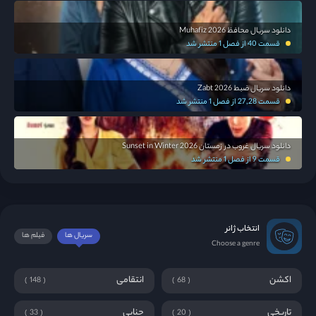
دانلود سریال محافظ Muhafiz 2026
قسمت 40 از فصل 1 منتشر شد
دانلود سریال ضبط Zabt 2026
قسمت 27,28 از فصل 1 منتشر شد
دانلود سریال غروب در زمستان Sunset in Winter 2026
قسمت 9 از فصل 1 منتشر شد
انتخاب ژانر
سریال ها
فیلم ها
Choose a genre
اکشن
انتقامی
148
68
تاریخی
جنایی
33
20