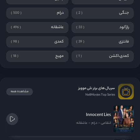
جنگی
درام
500
2
رازآلود
عاشقانه
496
33
فانتزی
کمدی
98
39
کمدی،اکشن
مهیج
18
1
سریال های برتر نلی موویز
مشاهده همه
NeliMovies Top Series
Innocent Lies
انتقامی
درام
عاشقانه