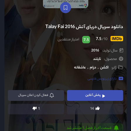
دانلود سریال دریای آتش Talay Fai 2016
7.5
/10
IMDb
امتیاز منتقدین
7.5
سال تولید:
2016
محصول:
تایلند
ژانر:
اکشن
درام
عاشقانه
دارای زیرنویس فارسی
پخش آنلاین
فعال
کردن اعلان سریال
1
14
قسمت آخر از فصل 1 منتشر شد