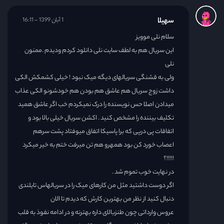
سهیلا
1 آبان 1399 - 16:11
سلام نلی موویز
این سریال هم به لطف سایت نلی دانلود کردم ودیدم .ممنون
نلی
ولی به قشنگی سریالهای دیگه میک نبود ! خیلی کشمکش الکی
داشت زوج سریال هم عاشق هم بودن هم خودشونو الکی عذاب
میدادن اصلا حس نویسنده را درک نمیکردم خب اگر عاشق همید
تکلیف بیننده را مشخص کنید . اکشن سریال خیلی بالا بود و
اتفاقات پی درپی که برا پاسیکا اتفاق میوفتاد پشت سرهم
اعصاب خورد کن بود همهرو هم تن میرفت ختم به خیر میکرد
!!!!!؟
در نهایت خوب تموم شد .
اگر دوست داشتید مثل من کارهای میک را در سریالهاس تایلندی
دنبال کنید از نظر من بهترین کارش که دیدم تا الان
عروس وارداتی چون طنزبالای داره بهترنه و در ادامه نفوذ به قلب