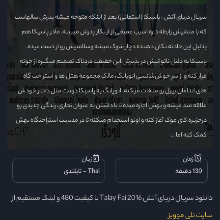
سریال دریای آتش : پاسیکا (استفانی) بعد از اینکه متوجه میشه پدرش سالهاست
که با منشیش رابطه داره اسیب عمیقی از اینکار پدرش میبینه. مادر پاسیکا هم
بدلیل این حادثه تکان دهنده دچار شوک میشه وسلامتیش رو از دست میده.
پاسیکا به دلیل ناتوانیش در پذیرش این حقیقت دردناک تصمیم میگیره از خونه
فرار کنه و از سرِ خوش‌شانسی انوپانگ، مالک مجموعه هتل ها و استراحت گاه
های اندامان بیرل رو ملاقات میکنه. انوپانگ به پاسیکا درست مثل دختر خودش
علاقه مند میشه و بهش اجازه میده تا با داشتن یه عنوان تجاری، زندگی جدیدی رو
درجزیره کای موک آغاز کنه و اونو استخدام میکنه تا در مدیریت استراحتگاه بهش
کمک کنه اما ...
زمان
زبان
130 دقیقه
Thai
تایلندی
دانلود سریال دریای آتش Talay Fai 2016 با کیفیت 480 و لینک مستقیم از
سایت نلی موویز