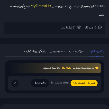
اطلاعات این سریال از منابع معتبری مثل
MyDramaList
جمع‌آوری شده
است.
10 دیدگاه
2,651 بازدید
باکس دانلود
آموزش دانلود
نقد و بررسی
بازیگران و امتیازات
دانلود شما بصورت
تمام بها
محاسبه میشود
تعداد قسمت : 16
پایان سریال
فصل 1 - کیفیت 480