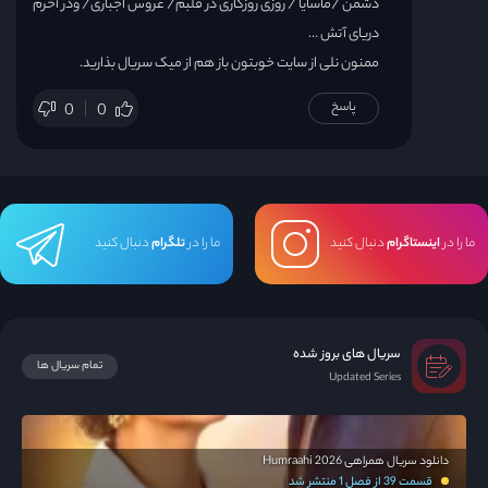
دشمن /ماسایا / روزی روزگاری در قلبم/ عروس اجباری/ ودر آخرم
دریای آتش …
ممنون نلی از سایت خوبتون باز هم از میک سریال بذارید.
پاسخ
0
0
ما را در
اینستاگرام
دنبال کنید
ما را در
تلگرام
دنبال کنید
سریال های بروز شده
تمام سریال ها
Updated Series
دانلود سریال همراهی Humraahi 2026
قسمت 39 از فصل 1 منتشر شد