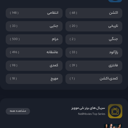
اکشن
انتقامی
148
68
تاریخی
جنایی
33
20
جنگی
درام
500
2
رازآلود
عاشقانه
496
33
فانتزی
کمدی
98
39
کمدی،اکشن
مهیج
18
1
سریال های برتر نلی موویز
مشاهده همه
NeliMovies Top Series