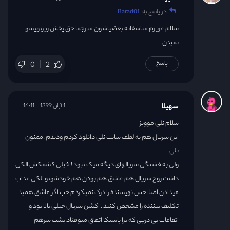
در پاسخ به
Barad01
سلام عزیزم متاسفانه بعضیاشون مترجما حق پخش زیرنویسو
نمیدن
پاسخ
0
2
سهیلا
1 آبان 1399 - 16:11
سلام نلی موویز
این سریال هم به لطف سایت نلی دانلود کردم ودیدم .ممنون
نلی
ولی به قشنگی سریالهای دیگه میک نبود ! خیلی کشمکش الکی
داشت زوج سریال هم عاشق هم بودن هم خودشونو الکی عذاب
میدادن اصلا حس نویسنده را درک نمیکردم خب اگر عاشق همید
تکلیف بیننده را مشخص کنید . اکشن سریال خیلی بالا بود و
اتفاقات پی درپی که برا پاسیکا اتفاق میوفتاد پشت سرهم