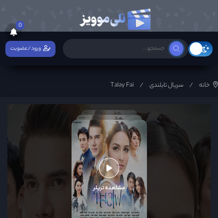
0
ورود/عضویت
خانه
سریال تایلندی
Talay Fai
مشاهده تریلر