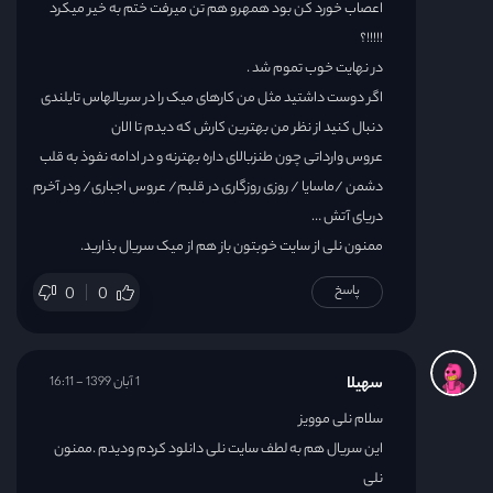
اعصاب خورد کن بود همهرو هم تن میرفت ختم به خیر میکرد
!!!!!؟
در نهایت خوب تموم شد .
اگر دوست داشتید مثل من کارهای میک را در سریالهاس تایلندی
دنبال کنید از نظر من بهترین کارش که دیدم تا الان
عروس وارداتی چون طنزبالای داره بهترنه و در ادامه نفوذ به قلب
دشمن /ماسایا / روزی روزگاری در قلبم/ عروس اجباری/ ودر آخرم
دریای آتش …
ممنون نلی از سایت خوبتون باز هم از میک سریال بذارید.
پاسخ
0
0
سهیلا
1 آبان 1399 - 16:11
سلام نلی موویز
این سریال هم به لطف سایت نلی دانلود کردم ودیدم .ممنون
نلی