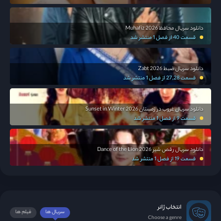
دانلود سریال محافظ Muhafiz 2026
قسمت 40 از فصل 1 منتشر شد
دانلود سریال ضبط Zabt 2026
قسمت 27,28 از فصل 1 منتشر شد
دانلود سریال غروب در زمستان Sunset in Winter 2026
قسمت 9 از فصل 1 منتشر شد
دانلود سریال رقص شیر Dance of the Lion 2026
قسمت 19 از فصل 1 منتشر شد
انتخاب ژانر
سریال ها
فیلم ها
Choose a genre