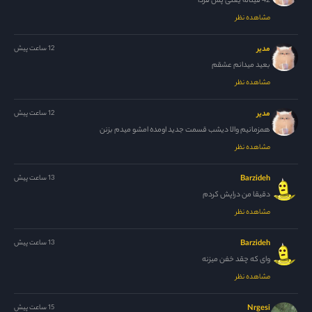
42 فیناله یعنی پس فردا
مشاهده نظر
مدیر
12 ساعت پیش
بعید میدانم عشقم
مشاهده نظر
مدیر
12 ساعت پیش
همزمانیم والا دیشب قسمت جدید اومده امشو میدم بزنن
مشاهده نظر
Barzideh
13 ساعت پیش
دقیقا من دراپش کردم
مشاهده نظر
Barzideh
13 ساعت پیش
وای که چقد خفن میزنه
مشاهده نظر
Nrgesi
15 ساعت پیش