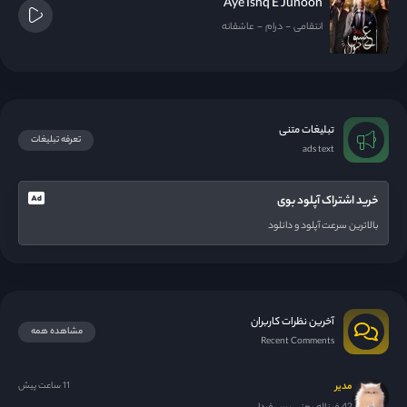
Aye Ishq E Junoon
انتقامی
درام
عاشقانه
تبلیغات متنی
تعرفه تبلیغات
ads text
خرید اشتراک آپلود بوی
بالاترین سرعت آپلود و دانلود
آخرین نظرات کاربران
مشاهده همه
Recent Comments
مدیر
11 ساعت پیش