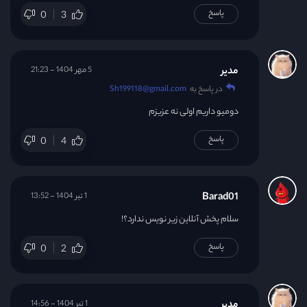
پاسخ
0
3
مدیر
5 مهر 1404 - 21:23
در پاسخ به
Sh199118@gmail.com
دومیو داریم اولی نه عزیزم
پاسخ
0
4
Barad01
1 تیر 1404 - 13:52
سلام پخش آنلاین زیر نویس ندارد؟!
پاسخ
0
2
مدیر
1 تیر 1404 - 14:56