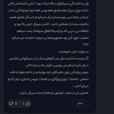
ولی به قشنگی سریالهای دیگه میک نبود ! خیلی کشمکش الکی
داشت زوج سریال هم عاشق هم بودن هم خودشونو الکی عذاب
میدادن اصلا حس نویسنده را درک نمیکردم خب اگر عاشق همید
تکلیف بیننده را مشخص کنید . اکشن سریال خیلی بالا بود و
اتفاقات پی درپی که برا پاسیکا اتفاق میوفتاد پشت سرهم
اعصاب خورد کن بود همهرو هم تن میرفت ختم به خیر میکرد
!!!!!؟
در نهایت خوب تموم شد .
اگر دوست داشتید مثل من کارهای میک را در سریالهاس تایلندی
دنبال کنید از نظر من بهترین کارش که دیدم تا الان
عروس وارداتی چون طنزبالای داره بهترنه و در ادامه نفوذ به قلب
دشمن /ماسایا / روزی روزگاری در قلبم/ عروس اجباری/ ودر آخرم
دریای آتش …
ممنون نلی از سایت خوبتون باز هم از میک سریال بذارید.
پاسخ
0
1