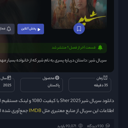
پخش آنلاین
فعال
قسمت آخر از فصل 1 منتشر شد
سریال شیر : داستان درباره پسری به نام شیر که از خانواده بسیار مهم 
زمان
محصول
سال ت
35 دقیقه
پاکستان
2025
دانلود سریال شیر Sher 2025 با کیفیت 1080 و لینک مستقیم از
اطلاعات این سریال از منابع معتبری مثل
IMDB
جمع‌آوری شده 
930 دیدگاه
90,071 بازدید