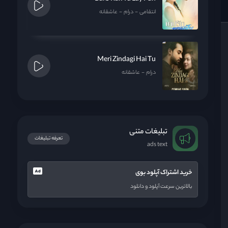
انتقامی
درام
عاشقانه
Meri Zindagi Hai Tu
درام
عاشقانه
تبلیغات متنی
تعرفه تبلیغات
ads text
خرید اشتراک آپلود بوی
بالاترین سرعت آپلود و دانلود