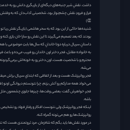
داشت. نقشِ شیر جنبه‌های دیگه‌ای از بازیگری دانش رو به خدمت گ
فراز و فرودِ نقش چشم‌نواز بود، شخصیتی آداب‌دان که به وقتش 
👏)
شنیده‌ها حاکی از این بود که به سحر هاشمی (بازیگر نقش ریا تو 
بودند که بعد تصمیم می‌گیرند تا این نقش رو سارا خان بازی کنه و 
داستانِ سریال درباره دوتا خاندانِ که سال‌ها بابتِ موضوعی با ه
به خانواده مقابل، فجر دختر اون خاندان رو فریب می‌ده و باعث فر
محترم و با شخصیت هست، اون دختر رو به خونه‌اش برمی‌گردونه و
می‌شه.
می‌خواد همه مدارکم رو آتش بزنم، چرا نتونستم دیوانگی اونو (ف
فجر، خواهرش گفت: بعضی وقت‌ها، چیزها جلوی چشممون مثل روز
باشه.
اینکه فجر روانپزشکِ ولی نتونست افکار و رفتارِ فهاد رو تشخیص
روانپزشک‌ها رو هم می‌تونه گمراه کنه.
در مورد نقش‌ها باید بگم که شاه‌زمان، مرد ثروتمندی هست که 