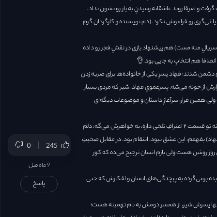
رفت و صرفا روند عاشقانه رسیدنِ به یار رو نشون نداد،
یاغی‌گری رو فراموش نکرد. (دم نویسنده و کارگردان گرم
سریالِ منه مست) هم پیشنهاد بازی در نقشِ فجر رو داده
انصافا هم انتخابِ به جایی بود.👌
م دشمن شدند؛ فهاد پسرِ یکی از خانواده‌ها برای ضربه زدن
ارش از خونه‌ می‌شه. پسرعمویِ فهاد، شیر که مردی بسیار
لی همین فرار، سرآغازِ داستان و موضوعات دیگه‌ای
فجر روانپزشک هست و بعد از اتفاقی که ابتدایِ سریال براش میفته تو قسمت ۲ اعترافِ تلخی داره، به خواهرش می‌گه: دلم
هاد) بفهمم، این عشق نبود، انتقام بود. در مقابل صحبتِ
0
245
 روشن هست ولی بازم انسان ترجیح می‌ده که کور
9 ماه قبل
 بده برمی‌گرده به پیچدگی‌های انسان و افکارش که حتی
پاسخ
تنها پسرش شیر، از همسر دومش به نام تهمینه هست؛