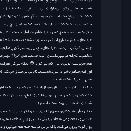
تهمینه بانویی تحصیل کرده و روشنفکر هست. بادر برادرِ کوچک‌تر شا
شخصیتِ منفی و تاریکی دارند (حتی خاکستری هم نیستند!). می
کرده و حسابی لجِ مخاطب رو در میاره. بازیگرِ نقشِ احد و فهاد 
منفیشون کمک کرده. داستان، یه شخصیت داره به نامِ تاج بی بی که
تلخی داره و تقریبا هیچ کس از حرف‌هاش در امان نیست، گاهی به 
حرف‌های تندش یه پارچ آب کنار دستتون باشه و صادقانه بگم که در
چاشنیِ کار کنید (از دست حرف‌هایِ تاج بی بی، ناسزا گوییِ ملایم 
شخصیت کم‌کم در سِیر داستان (البته قسمت‌های آخر🙃) بهتر می‌ش
هم سرنوشتِ خوبی براش رقم می‌خوره. 😉 اینکه می‌گن هر انسانی
اون آدم متنفر باشی در موردِ شخصیتِ تاج بی بی صدق می‌کنه. (من
هیچ امیدی نداشته باشید.)
یه نکته زیبا در مورد داستانِ سریال اینه که پدرِ شیر وصیت‌نام
حفظ کرد و برعکس بیشترِ سریال‌ها افرادِ طماع نتونستن کار کلیشه‌
شناختِ اطرافیانش رو دوست داشتم.)
بعد از فراز و فرودهای بسیاری که برای شیر و فجر پیش اومد، شیر به
خاندان و به خصوص به خاطرِ پدرش به شیر جوابِ قاطعانه نمی‌ده. ج
رو از خونه بیرون می‌کنه، بلکه براش مراسم ختم هم می‌گیره و در 