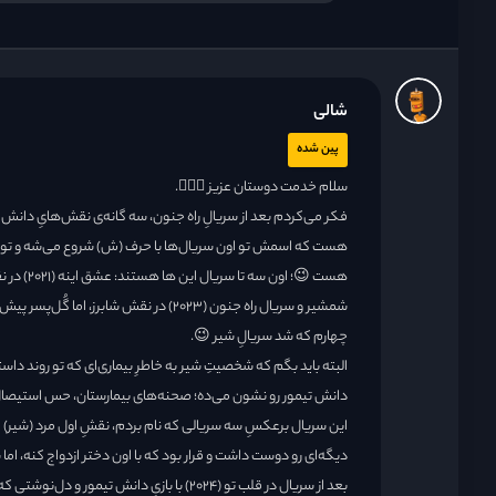
شالی
پین شده
سلام خدمت دوستان عزیز 🙋🏻‍♀️.
فکر می‌کردم بعد از سریالِ راه جنون، سه گانه‌ی نقش‌هایِ دانش 
هست که اسمش تو اون سریال‌ها با حرف (ش) شروع می‌شه و توی او
شمشیر و سریال راه جنون (۲۰۲۳) در نقش شابر
چهارم که شد سریالِ شیر 😉.
البته باید بگم که شخصیتِ شیر به خاطرِ بیماری‌ای که تو روند داس
دانش تیمور رو نشون می‌ده؛ صحنه‌های بیمارستان، حس استیصالِ ش
این سریال برعکسِ سه سریالی که نام بردم، نقشِ اول مرد (شیر) از 
دیگه‌ای رو دوست داشت و قرار بود که با اون دختر ازدواج کنه، اما
بعد از سریال در قلب تو (۲۰۲۴) با بازیِ دانش 