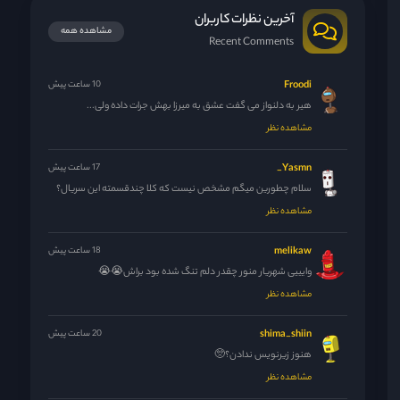
آخرین نظرات کاربران
مشاهده همه
Recent Comments
Froodi
10 ساعت پیش
هیر به دلنواز می گفت عشق به میرزا بهش جرات داده ولی...
مشاهده نظر
Yasmn_
17 ساعت پیش
سلام چطورین میگم مشخص نیست که کلا چندقسمته این سریال؟
مشاهده نظر
melikaw
18 ساعت پیش
وایییی شهریار منور چقدر دلم تنگ شده بود براش😭😭
مشاهده نظر
shima_shiin
20 ساعت پیش
هنوز زیرنویس ندادن؟🥺
مشاهده نظر