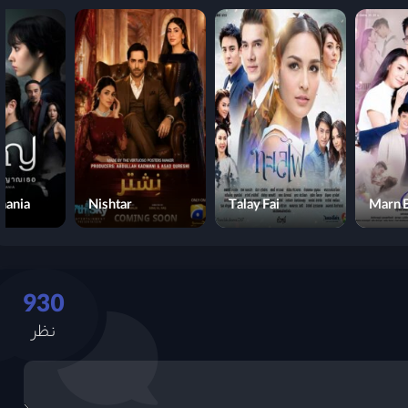
mania
Nishtar
Talay Fai
Marn B
930
نظر