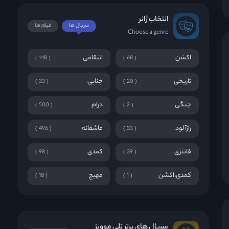
انتخاب ژانر
سریال ها
فیلم ها
Choose a genre
اکشن
انتقامی
148
68
تاریخی
جنایی
33
20
جنگی
درام
500
2
رازآلود
عاشقانه
496
33
فانتزی
کمدی
98
39
کمدی،اکشن
مهیج
18
1
سریال های برتر نلی موویز