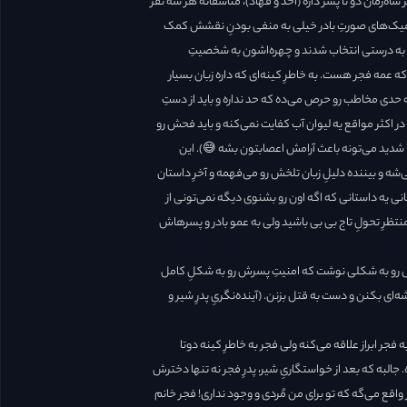
ه‌زمان دو تا پسر داره (احد و فهاد)، متاسفانه هر سه نفر
میک‌های صورتِ بادر خیلی به منفی بودنِ نقشش کمک
هم به درستی انتخاب شدند و چهره‌اشون به شخصیتِ
 عمه فجر هست. به خاطرِ کینه‌ای که داره زبان بسیار
حدی مخاطب رو حرص می‌ده که حد نداره و باید از دستِ
 اکثر مواقع یه لیوان آب کفایت نمی‌کنه و باید فحش رو
تا شدید می‌تونه باعث آرامش اعصابتون بشه 😅). این
ه و بیننده دلیلِ زبان تلخش رو می‌فهمه و آخرِ داستان
 یه داستانی که اگه اون رو بشنوی دیگه نمی‌تونی از
تظرِ تحولِ تاج بی بی باشید ولی به عمو بادر و پسرهاش
ه‌اش رو به شکلی نوشت که امنیتِ پسرش رو به شکلِ کامل
ای بکنن و دست به قتل بزنن. (آینده‌نگریِ پدرِ شیر و
 فجر ابراز علاقه می‌کنه ولی فجر به خاطرِ کینه دوتا
البه که بعد از خواستگاریِ شیر، پدرِ فجر نه تنها دخترش
واقع می‌گه که تو برای من مُردی و وجود نداری! فجر خانم