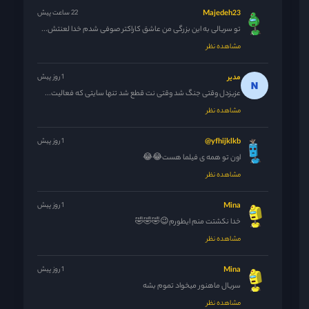
Majedeh23
22 ساعت پیش
تو سریالی به این بزرگی من عاشق کاراکتر صوفی شدم خدا لعنتش...
مشاهده نظر
مدیر
1 روز پیش
عزیزدل وقتی جنگ شد وقتی نت قطع شد تنها سایتی که فعالیت...
مشاهده نظر
yfhijklkb@
1 روز پیش
اون تو همه ی فیلما هست😂😂
مشاهده نظر
Mina
1 روز پیش
خدا نکشتت منم ایطورم😉🤣🤣🤣
مشاهده نظر
Mina
1 روز پیش
سریال ماهنور میخواد تموم بشه
مشاهده نظر