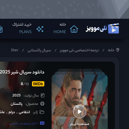
خانه
خرید اشتراک
PLANS
HOME
خانه
ترجمه اختصاصی نلی موویز
سریال پاکستانی
Sher
دانلود سریال شیر Sher 2025
8
/10
IMDb
سال تولید:
2025
محصول:
پاکستان
ژانر:
انتقامی
درام
عاش
دارای زیرنویس فارسی
مشاهده تریلر