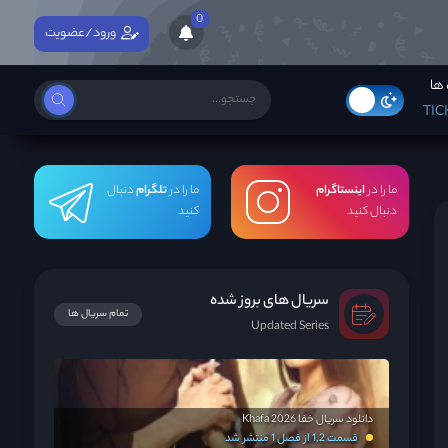
0
ورود/عضویت
ها
TIC
ما را در
اینستاگرام
ما را در
تلگرام
دنبال
دنبال کنید
کنید
سریال های بروز شده
تمام سریال ها
Updated Series
دانلود سریال خفا Khafa 2026
قسمت 1,2 از فصل 1 منتشر شد