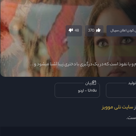
48
370
کردن اعلان سریال
و با نفوذ است که در یک درگیری با دختری زیبا آشنا میشود و ...
ولید
زبان
Urdu
اردو
سایت نلی موویز
است.