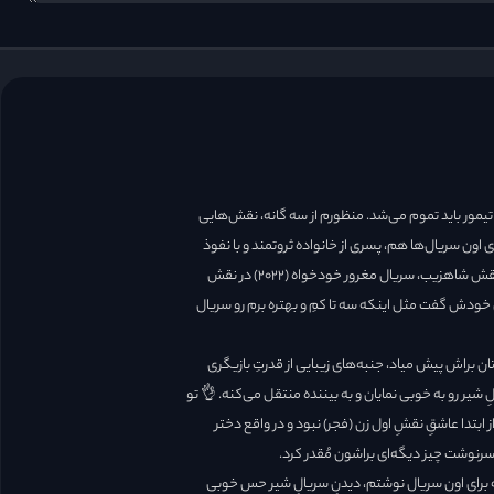
تیمور باید تموم می‌شد. منظورم از سه گانه، نقش‌هایی
ن سریال‌ها هم، پسری از خانواده ثروتمند و با نفوذ
هست 😉؛ اون سه تا سریال این ها هستند: عشق اینه (۲۰۲۱) در نقش شاهزیب، سریال مغرور خودخواه (۲۰۲۲) در نقش
ز، اما گُل‌پسر پیش خودش گفت مثل اینکه سه تا کمِ و بهتره برم رو سریال
تان براش پیش میاد، جنبه‌های زیبایی از قدرتِ بازیگری
یر رو به خوبی نمایان و به بیننده منتقل می‌کنه. 👌 تو
ابتدا عاشقِ نقشِ اول زن (فجر) نبود و در واقع دختر
 سرنوشت چیز دیگه‌ای براشون مُقدر کرد.
تیمور و دل‌نوشتی که برای اون سریال نوشتم، دیدنِ سریالِ شیر حس خوبی