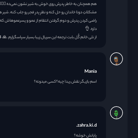
هم همچنان به خاطر پدرش روی خوش به شیر نشون نمی‌ده 🤦🏻‍♀️، ا
مشکلاتِ دوتا خاندان رو حل کنه و نظرِ پدرِ فجر رو جلب کنه. شیر ه
راضی کردن پدرش و دوم گرفتن انتقام از عمو و پسرعموهاش که در
داره. 👌
از نلی خانم گُل بابت ترجمه این سریال زیبا بسیار سپاسگزارم. 🙏
Mania
اسم بازیگر نقش ریدا چیه؟کسی میدونه؟
zahra.ki.d.
پایانش خوشه؟