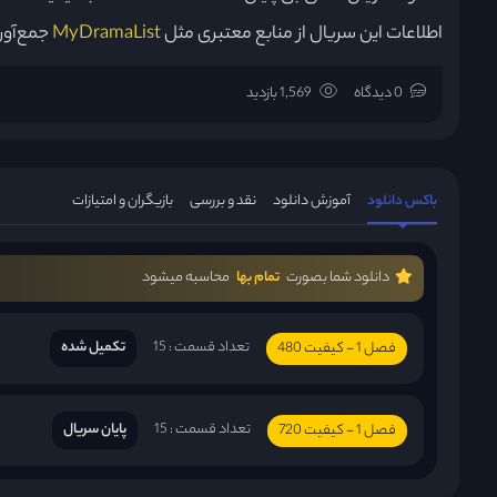
اطلاعات این سریال از منابع معتبری مثل
MyDramaList
جمع‌آو
0 دیدگاه
1,569 بازدید
باکس دانلود
آموزش دانلود
نقد و بررسی
بازیگران و امتیازات
دانلود شما بصورت
تمام بها
محاسبه میشود
تعداد قسمت : 15
تکمیل شده
فصل 1 - کیفیت 480
تعداد قسمت : 15
پایان سریال
فصل 1 - کیفیت 720