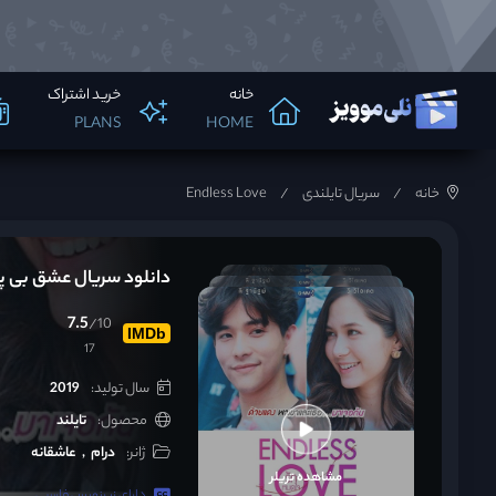
خانه
خرید اشتراک
PLANS
HOME
خانه
سریال تایلندی
Endless Love
دانلود سریال عشق بی پایان s Love 2019
7.5
/10
IMDb
17
سال تولید:
2019
محصول:
تایلند
ژانر:
درام
عاشقانه
مشاهده تریلر