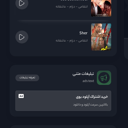
انتقامی
درام
عاشقانه
Sher
انتقامی
درام
عاشقانه
تبلیغات متنی
تعرفه تبلیغات
ads text
خرید اشتراک آپلود بوی
بالاترین سرعت آپلود و دانلود