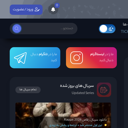
0
ورود/عضویت
ها
TIC
ما را در
اینستاگرام
ما را در
تلگرام
دنبال
دنبال کنید
کنید
سریال های بروز شده
تمام سریال ها
Updated Series
دانلود سریال رقاص Raqqas 2026
تیزر اول منتشر شد + ترجمه و پخش به زودی