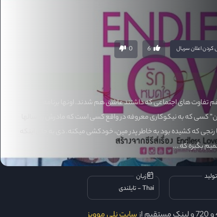
0
6
کردن اعلان سریال
غم تفاوت های اجتماعی که داشتند عاشق هم شدند. اونها برنامه
ین” کسی که به نیکوکاری معروفه در واقع کسی است که مادرش رو سالها
رنجی که کشیده بود به خاطر پدر مین، خودکشی میکنه. دی به جای اینکه
یم بگیره که ...
ولید
زبان
Thai
تایلندی
سایت نلی موویز