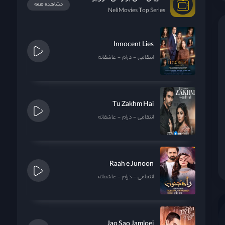
مشاهده همه
NeliMovies Top Series
Innocent Lies
انتقامی
درام
عاشقانه
Tu Zakhm Hai
انتقامی
درام
عاشقانه
The Cupids
Series: Kamathep
Tauba
Prab Marn
Time
Raah e Junoon
انتقامی
درام
عاشقانه
Jao Sao Jamloei