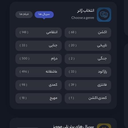
انتخاب ژانر
سریال ها
فیلم ها
Choose a genre
اکشن
انتقامی
148
68
تاریخی
جنایی
33
20
جنگی
درام
500
2
رازآلود
عاشقانه
496
33
فانتزی
کمدی
98
39
کمدی،اکشن
مهیج
18
1
سریال های برتر نلی موویز