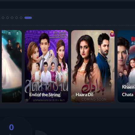
Khaen 
End of the String
Haara Dil
Chata
0