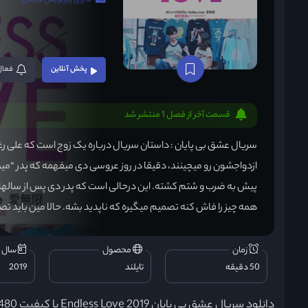
دارای زیرنویس فارسی
پخش آنلاین
فعال
قسمت آخر از فصل 1 منتشر شد
سریال عشق بی پایان : داستان سریال درباره یک زوج است که علی ر
ازدواجشون رو میچینند، دقیقا در روز عروسی دی میفهمه که پدر “م
پیش به ضرب و شتم کشته. این درحالی است که پدر دی پس از سالها 
همه چیز را فاش کنه تصمیم میگیره که ناپدید بشه. حالا مین باید تصم
زمان
محصول
سال ت
50 دقیقه
تایلند
2019
دانلود سریال عشق بی پایان Endless Love 2019 با کیفیت 480 و 720 و لینک مستقیم از