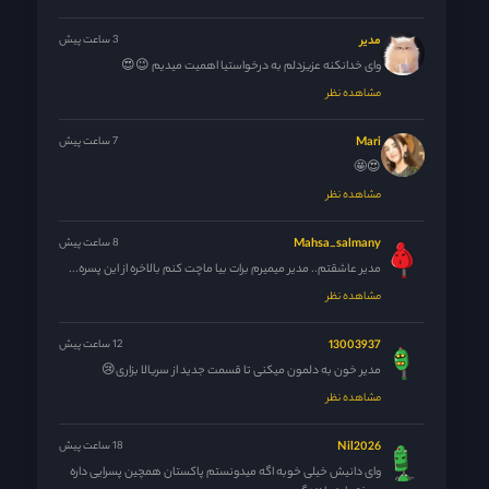
مدیر
3 ساعت پیش
وای خدانکنه عزیزدلم به درخواستیا اهمیت میدیم 😉😍
مشاهده نظر
Mari
7 ساعت پیش
😍🤩
مشاهده نظر
Mahsa_salmany
8 ساعت پیش
مدیر عاشقتم.. مدیر میمیرم برات بیا ماچت کنم بالاخره از این پسره...
مشاهده نظر
13003937
12 ساعت پیش
مدیر خون به دلمون میکنی تا قسمت جدید از سریالا بزاری😢
مشاهده نظر
Nil2026
18 ساعت پیش
وای دانیش خیلی خوبه اگه میدونستم پاکستان همچین پسرایی داره