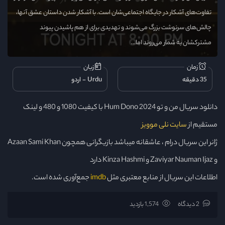
تفاوت‌های آشکار در جایگاه اجتماعی‌شان است. با آشکار شدن داستان عشق آنها،
چالش‌های سرنوشت بزرگ می‌شوند و تهدیدی برای از هم پاشیدن پیوند
مشترکشان به شمار می‌روند اما...
زمان
زبان
35 دقیقه
Urdu
اردو
دانلود سریال من و تو Hum Dono 2024 با کیفیت 1080 و 480 و لینک
مستقیم از
سایت نلی موویز
ژانر این سریال درام ، عاشقانه میباشد بازیگرانی همچون Azaan Sami Khan
و Zaviyar Nauman Ijaz و Kinza Hashmi دارد
اطلاعات این سریال از منابع معتبری مثل
imdb
جمع‌آوری شده است.
2 دیدگاه
1,574 بازدید