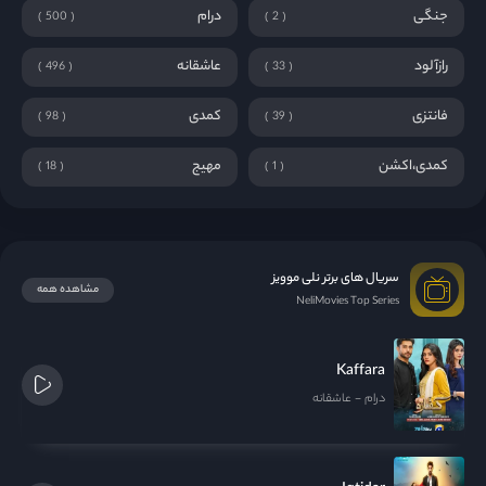
جنگی
درام
500
2
رازآلود
عاشقانه
496
33
فانتزی
کمدی
98
39
کمدی،اکشن
مهیج
18
1
سریال های برتر نلی موویز
مشاهده همه
NeliMovies Top Series
Kaffara
درام
عاشقانه