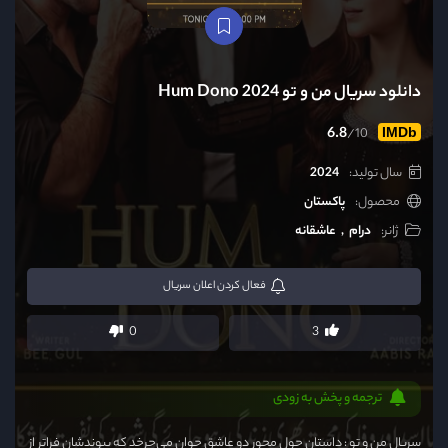
دانلود سریال من و تو Hum Dono 2024
6.8
/10
IMDb
سال تولید:
2024
محصول:
پاکستان
ژانر:
درام
عاشقانه
فعال
کردن اعلان سریال
0
3
ترجمه و پخش به زودی
سریال من و تو : داستان حول محور دو عاشق جوان می‌چرخد که پیوندشان فراتر از