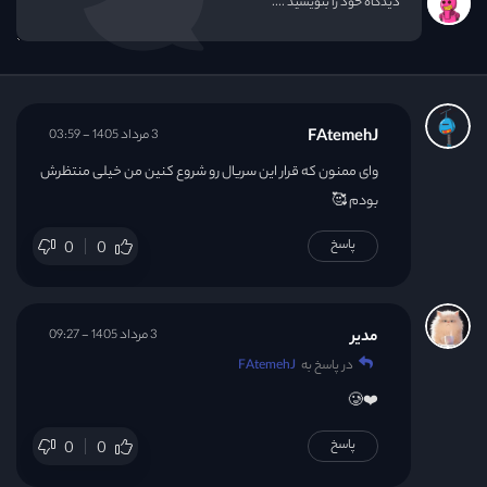
FAtemehJ
3 مرداد 1405 - 03:59
وای ممنون که قرار این سریال رو شروع کنین من خیلی منتظرش
بودم 🥰
پاسخ
0
0
مدیر
3 مرداد 1405 - 09:27
در پاسخ به
FAtemehJ
❤️🥲
پاسخ
0
0