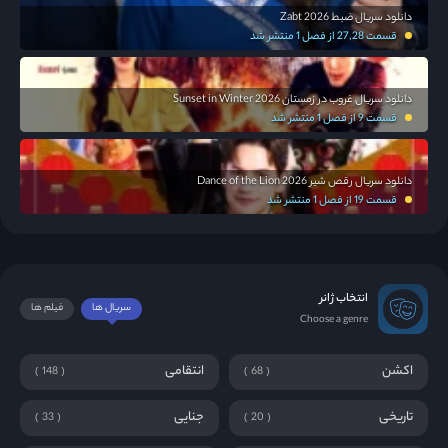
دانلود سریال ضبط Zabt 2026
قسمت 27,28 از فصل 1 منتشر شد
دانلود سریال غروب در زمستان Sunset in Winter 2026
قسمت 9 از فصل 1 منتشر شد
دانلود سریال رقص شیر Dance of the Lion 2026
قسمت 19 از فصل 1 منتشر شد
انتخاب ژانر
سریال ها
فیلم ها
Choose a genre
اکشن
انتقامی
148
68
تاریخی
جنایی
33
20