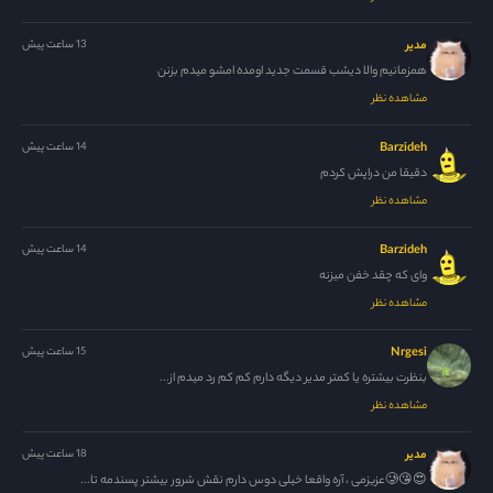
مدیر
13 ساعت پیش
همزمانیم والا دیشب قسمت جدید اومده امشو میدم بزنن
مشاهده نظر
Barzideh
14 ساعت پیش
دقیقا من دراپش کردم
مشاهده نظر
Barzideh
14 ساعت پیش
وای که چقد خفن میزنه
مشاهده نظر
Nrgesi
15 ساعت پیش
بنظرت بیشتره یا کمتر مدیر دیگه دارم کم کم رد میدم از...
مشاهده نظر
مدیر
18 ساعت پیش
😍😘🥲عزیزمی ، آره واقعا خیلی دوس دارم نقش شرور بیشتر پسندمه تا...