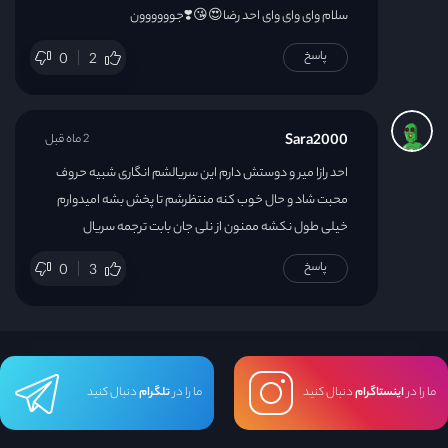
سلام وای وای وای احد رضا😍😘❣️جوووووون
پاسخ
0
2
Sara2000
2 ماه قبل
احد رازا میر و دوستش دارم این سریالشم انگاری شبیه حروف
محبت شاد و حال خوب کنه منتظرشم تا پخش بشه امیدوارم
خیلی طول نکشه ممنون از نلی جان بابت ترجمه سریال
پاسخ
0
3
ما را در
اینستاگرام
دنبال کنید
ما را در
تلگرام
دنبال کنید