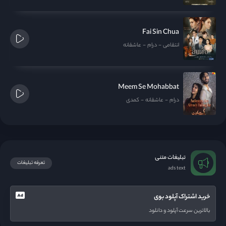
Fai Sin Chua
انتقامی
درام
عاشقانه
Meem Se Mohabbat
درام
عاشقانه
کمدی
تبلیغات متنی
تعرفه تبلیغات
ads text
خرید اشتراک آپلود بوی
بالاترین سرعت آپلود و دانلود