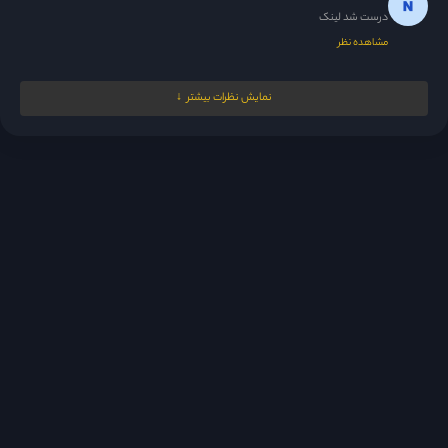
درست شد لینک
مشاهده نظر
Nrgesi
1 روز پیش
نمایش نظرات بیشتر
دوستان اعتراف کردن بالاخره ولی از اون جایی که با سریال پاکستانی...
مشاهده نظر
مدیر
1 روز پیش
😘
مشاهده نظر
fsh1383.20@gmail.com
1 روز پیش
سلام ممنون بابت اینکه این سریال رو گذاشتید
مشاهده نظر
z.fflloo
1 روز پیش
به نظرم حسادت می‌کنه دوست داره تنها سردار خودش باشه یه جوری...
مشاهده نظر