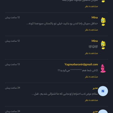
سریال ماهنور میخواد تموم بشه
مشاهده نظر
Mina
12 ساعت پیش
حداقل سریال راجا لندن رو بذارید خیلی تو پاکستان سرو صدا کرده...
مشاهده نظر
Mina
12 ساعت پیش
🤣😆🤣
مشاهده نظر
Yagmurbaranir@gmail.com
13 ساعت پیش
کاش شما هم ********* می‌کردید!!!
مشاهده نظر
مدیر
24 ساعت پیش
سلام عرض ادب احترام از اونجایی که ما اشتراکی شدیم ، قبل...
مشاهده نظر
مدیر
24 ساعت پیش