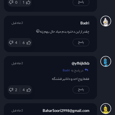
پاسخ
0
1
Badri
2 ماه قبل
چقدر از این دختره بدم میاد حال بهم زنه🤭
پاسخ
4
6
yfhijklkb@
2 ماه قبل
در پاسخ به
Badri
فقط زوج احد و دانانیر قشنگه
پاسخ
2
4
BaharSoori2998@gmail.com
2 ماه قبل