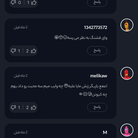
پاسخ
0
1
1342773572
2 ماه قبل
وای قشنگ به نظر می رسه🥴🥺🤩
پاسخ
1
2
melikaw
2 ماه قبل
اععع بازیگر زنش مایا علیه🥹 چه وایب میم سه محبت رو داد بهم
چه کیوتن🥲🤏🏻
پاسخ
1
2
M
2 ماه قبل