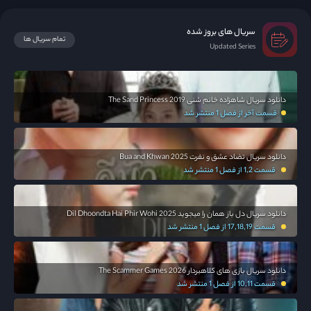
سریال های بروز شده
تمام سریال ها
Updated Series
دانلود سریال شاهزاده خانم شنی The Sand Princess 2019
قسمت آخر از فصل 1 منتشر شد
دانلود سریال تضاد عشق و نفرت Bua and Khwan 2025
قسمت 1,2 از فصل 1 منتشر شد
دانلود سریال دل باز همان را میجوید Dil Dhoondta Hai Phir Wohi 2025
قسمت 17,18,19 از فصل 1 منتشر شد
دانلود سریال بازی های کلاهبردار The Scammer Games 2026
قسمت 10,11 از فصل 1 منتشر شد