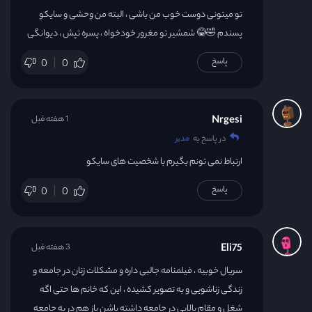
تو میتونی دوست خوب من باشی ، البته من وحشی و سایکو
پسندم 🤣😂 شمشیر تو مغرور خودخواه ، پسره تپش ، دیوانگی
پاسخ
0
0
Nrgesi
1 هفته قبل
در پاسخ به
مدیر
ارتباط نمی تونم بگیرم با شخصیت های سایکو
پاسخ
0
0
Eli75
3 هفته قبل
سریال خوبیه ، فیلمنامه جالبی داره و مشکلات زنان در جامعه و
زندگی زناشویی و به تصویر کشیده ، این که خانم ها حتی اگه
شغل و مقام بالایی در جامعه داشته باشن باز هم در یه جامعه