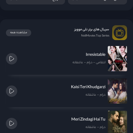
سریال های برتر نلی موویز
مشاهده همه
NeliMovies Top Series
Irresistable
انتقامی
درام
عاشقانه
Kaisi Teri Khudgarzi
درام
عاشقانه
Meri Zindagi Hai Tu
درام
عاشقانه