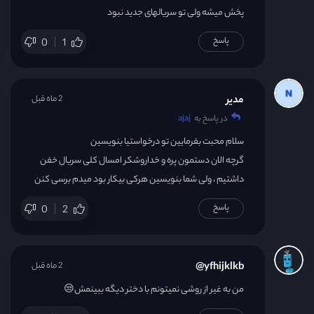
پخش میشه ولی تو سریالهای جدید نبود
پاسخ
0
1
مدیر
2 ماه قبل
در پاسخ به
ajaj
سلام محبت بفرمایین تو درخواستیا بنویسین
گرچه الان دستمون پره و خداروشکر امسال کلی سریال خفن
داشتیم ، ولی شما بنویسین هرکی بیکار بود میدم برسی کنن
پاسخ
0
2
yfhijklkb@
2 ماه قبل
من به غیر از روشی نمیتونم با دختر دیگه ببینمش😒