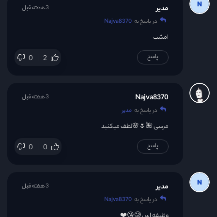
مدیر
3 هفته قبل
در پاسخ به
Najva8370
امشب
پاسخ
0
2
Najva8370
3 هفته قبل
در پاسخ به
مدیر
مرسی 🌺🌷🌸لطف میکنید
پاسخ
0
0
مدیر
3 هفته قبل
در پاسخ به
Najva8370
وظیفه اس 🥲😘❤️