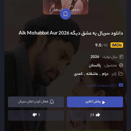
دانلود سریال یه عشق دیگه Aik Mohabbat Aur 2026
9.0
/10
IMDb
سال تولید:
2026
محصول:
پاکستان
ژانر:
درام
عاشقانه
کمدی
دارای زیرنویس فارسی
پخش آنلاین
فعال
کردن اعلان سریال
1
24