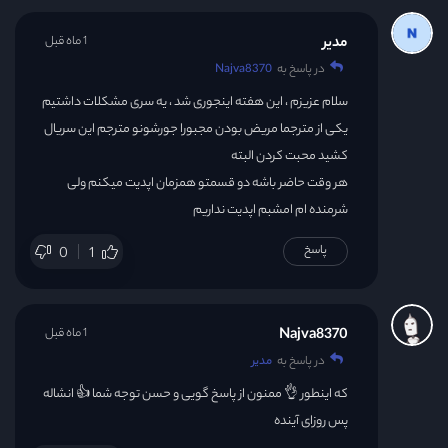
مدیر
1 ماه قبل
در پاسخ به
Najva8370
سلام عزیزم ، این هفته اینجوری شد ، یه سری مشکلات داشتیم
یکی از مترجما مریض بودن مجبورا جورشونو مترجم این سریال
کشید محبت کردن البته
هر وقت حاضر باشه دو قسمتو همزمان اپدیت میکنم ولی
شرمنده ام امشبم اپدیت نداریم
پاسخ
0
1
Najva8370
1 ماه قبل
در پاسخ به
مدیر
که اینطور 👌 ممنون از پاسخ گویی و حسن توجه شما 👍 انشاله
پس روزای آینده