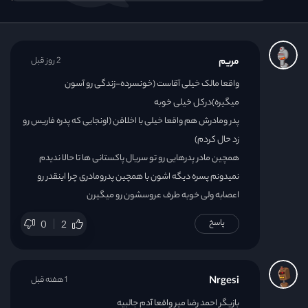
مریم
2 روز قبل
واقعا مالک خیلی آقاست (خونسرده-زندگی رو آسون
میگیره)درکل خیلی خوبه
پدر ومادرش هم واقعا خیلی با اخلاقن (اونجایی که پدره فاریس رو
زد حال کردم)
همچین مادر پدرهایی رو تو سریال پاکستانی ها تا حالا ندیدم
نمیدونم پسره دیگه اشون با همچین پدرومادری چرا اینقدر رو
اعصابه ولی خوبه طرف عروسشون رو میگیرن
پاسخ
0
2
Nrgesi
1 هفته قبل
بازیگر احمد رضا میر واقعا آدم جالبیه