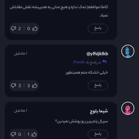
کاملا موافقم! نمک نداره و هیچ مدلی به هنرپیشه نقش مقابلش
نمیاد
پاسخ
2
0
yfhijklkb@
1 ماه قبل
در پاسخ به
Froodi
خیلی خشکه منم همینطور
پاسخ
3
3
شیما بلوچ
1 ماه قبل
سریال زنجیرین رو پوشش نمیدین؟
پاسخ
0
1