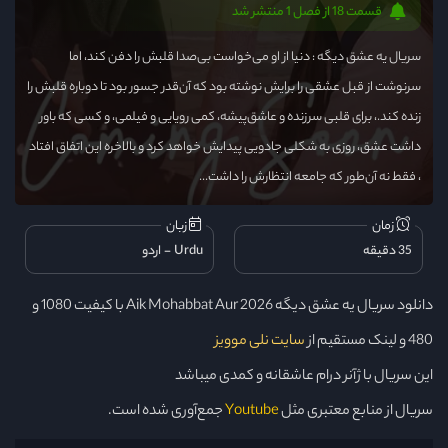
قسمت 18 از فصل 1 منتشر شد
سریال یه عشق دیگه : دنیا از او می‌خواست بی‌صدا قلبش را دفن کند، اما
سرنوشت از قبل عشقی را برایش نوشته بود که آن‌قدر جسور بود تا دوباره قلبش را
زنده کند.، برای قلبی سرزنده و عاشق‌پیشه، کمی رویایی و فیلمی، و کسی که باور
داشت عشق، روزی به شکلی جادویی پیدایش خواهد کرد و بالاخره این اتفاق افتاد
، فقط نه آن‌طور که جامعه انتظارش را داشت...
زمان
زبان
35 دقیقه
Urdu
اردو
دانلود سریال یه عشق دیگه Aik Mohabbat Aur 2026 با کیفیت 1080 و
480 و لینک مستقیم از
سایت نلی موویز
این سریال با ژآنر درام عاشقانه و کمدی میباشد
سریال از منابع معتبری مثل
Youtube
جمع‌آوری شده است.