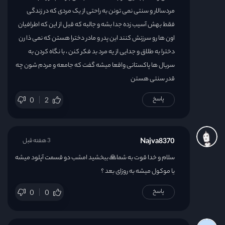
مردسالار و سنتی نمی تونن به راحتی از یک مردی که در زندگی
فقط بهش آسیب زده جدا بشه و جالبه که قبل از این که اطرافیان
اون ها رو سرزنش کنند این پدر و مادر دخترا هستن که نمی ذا رن
دخترا به طلاق و جدایی از یه مرد بد فکر کنن ، با نگاه کردن به
سریال ها پاکستانی واقعا میشه گفت که جامعه و مردم شون چه
قدر سنتی هستن
پاسخ
0
2
Najva8370
3 هفته قبل
سلام و خدا قوت به شما🙏 ببخشید امشب دو قسمت آپلود میشه
یا موکول میشه به روزای بعد ؟
پاسخ
0
0