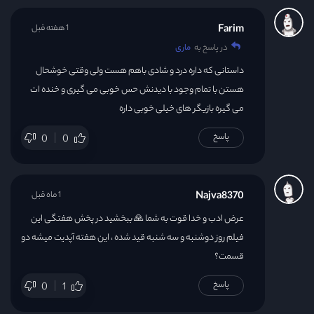
Farim
1 هفته قبل
در پاسخ به
ماری
داستانی که داره درد و شادی باهم هست ولی وقتی خوشحال
هستن با تمام وجود با دیدنش حس خوبی می گیری و خنده ات
می گیره بازیگر های خیلی خوبی داره
پاسخ
0
0
Najva8370
1 ماه قبل
عرض ادب و خدا قوت به شما 🙏 ببخشید در پخش هفتگی این
فیلم روز دوشنبه و سه شنبه قید شده ، این هفته آپدیت میشه دو
قسمت؟
پاسخ
0
1