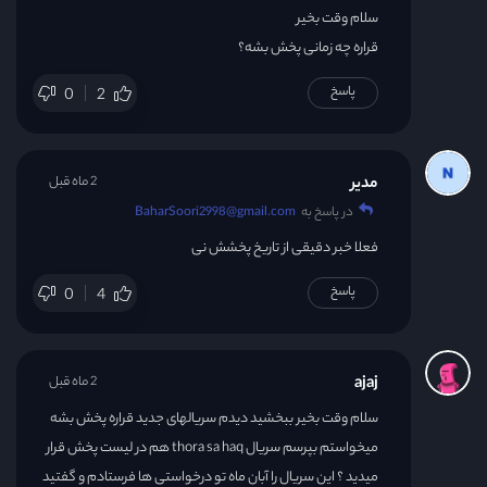
سلام وقت بخیر
قراره چه زمانی پخش بشه؟
پاسخ
0
2
مدیر
2 ماه قبل
در پاسخ به
BaharSoori2998@gmail.com
فعلا خبر دقیقی از تاریخ پخشش نی
پاسخ
0
4
ajaj
2 ماه قبل
سلام وقت بخیر ببخشید دیدم سریالهای جدید قراره پخش بشه
میخواستم بپرسم سریال thora sa haq هم در لیست پخش قرار
میدید ؟ این سریال را آبان ماه تو درخواستی ها فرستادم و گفتید