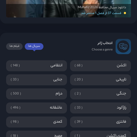
دانلود سریال محافظ Muhafiz 2026
قسمت 37 از فصل 1 منتشر شد
انتخاب ژانر
سریال ها
فیلم ها
Choose a genre
اکشن
انتقامی
148
68
تاریخی
جنایی
33
20
جنگی
درام
500
2
رازآلود
عاشقانه
496
33
فانتزی
کمدی
98
39
کمدی،اکشن
مهیج
18
1