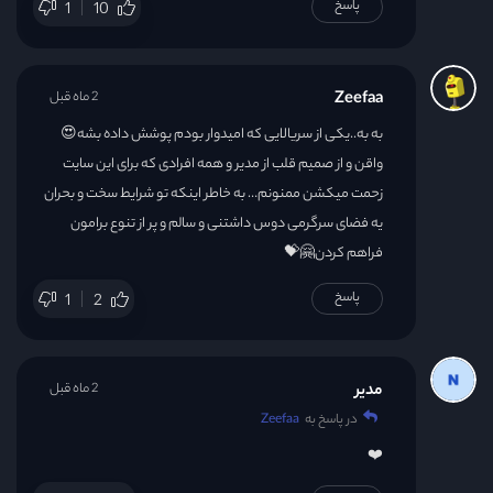
پاسخ
1
10
Zeefaa
2 ماه قبل
به به..یکی از سریالایی که امیدوار بودم پوشش داده بشه😍
واقن و از صمیم قلب از مدیر و همه افرادی که برای این سایت
زحمت میکشن ممنونم… به خاطر اینکه تو شرایط سخت و بحران
یه فضای سرگرمی دوس داشتنی و سالم و پر از تنوع برامون
فراهم کردن🤗💝
پاسخ
1
2
مدیر
2 ماه قبل
در پاسخ به
Zeefaa
❤️