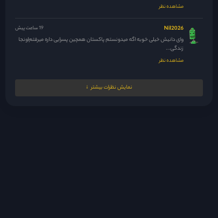
مشاهده نظر
Nil2026
19 ساعت پیش
وای دانیش خیلی خوبه اگه میدونستم پاکستان همچین پسرایی داره میرفتم‌اونجا
زندگی...
مشاهده نظر
مدیر
20 ساعت پیش
نمایش نظرات بیشتر
42 فیناله یعنی پس فردا
مشاهده نظر
melikaw
21 ساعت پیش
عاشق اینم که این کرکترای پسرای پولدار همیشه یه عکس گنده از...
مشاهده نظر
Mehdi.biggg@gemail.comm
21 ساعت پیش
اگر این فیلم پایانش بد نوشت باشه نوسینده..وجدانن دیگه فیلم پاکستانی
نگاه...
مشاهده نظر