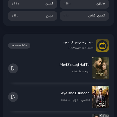
فانتزی
کمدی
98
39
کمدی،اکشن
مهیج
18
1
سریال های برتر نلی موویز
مشاهده همه
NeliMovies Top Series
Meri Zindagi Hai Tu
درام
عاشقانه
Aye Ishq E Junoon
انتقامی
درام
عاشقانه