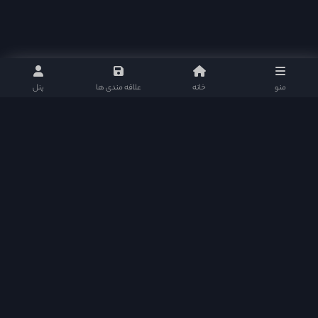
منو
خانه
علاقه مندی ها
پنل
نلی موویز : مرجع دانلود سریال های تایلندی و پاکستانی با ارائه بهترین و کامل ترین امکانات
سریال ها را به علاقمندان ارائه میکند و سطح کیفی خود را در این زمینه مستمر ارتقا می بخشد.
نلی موویز | دانلود سریال تایلندی و سریال پاکستانی در شبکه های اجتماعی