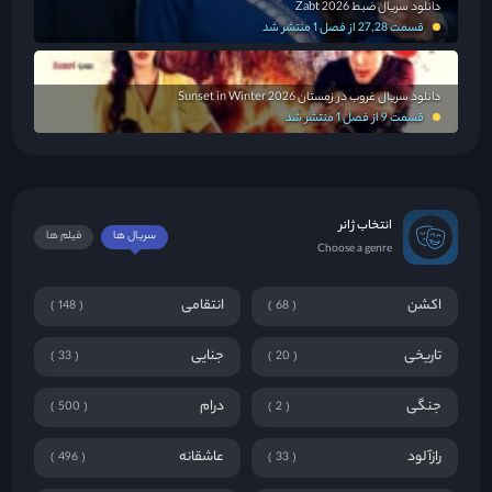
دانلود سریال ضبط Zabt 2026
قسمت 27,28 از فصل 1 منتشر شد
دانلود سریال غروب در زمستان Sunset in Winter 2026
قسمت 9 از فصل 1 منتشر شد
انتخاب ژانر
سریال ها
فیلم ها
Choose a genre
اکشن
انتقامی
148
68
تاریخی
جنایی
33
20
جنگی
درام
500
2
رازآلود
عاشقانه
496
33