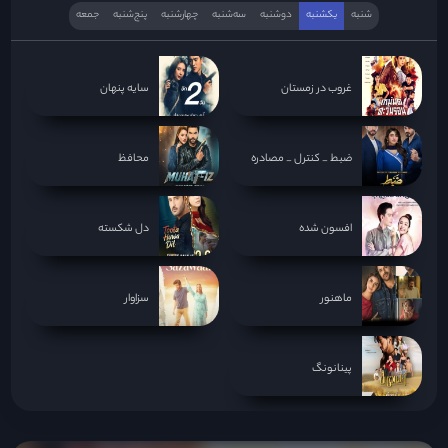
شنبه
یکشنبه
دوشنبه
سه‌‌شنبه
چهارشنبه
پنج‌شنبه
جمعه
غروب در زمستان
سایه پنهان
ضبط _ کنترل _ مصادره
محافظ
افسون شده
دل شکسته
ماهنور
سزاوار
پینانونگ