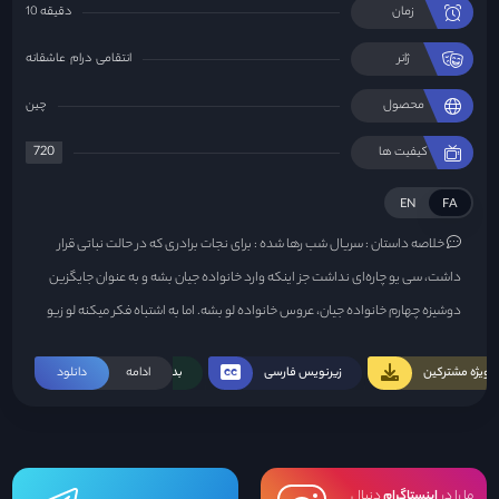
زمان
10 دقیقه
ژانر
انتقامی
درام
عاشقانه
محصول
چین
720
کیفیت ها
EN
FA
خلاصه داستان :
سریال شب رها شده : برای نجات برادری که در حالت نباتی قرار
داشت، سی یو چاره‌ای نداشت جز اینکه وارد خانواده جیان بشه و به عنوان جایگزین
دوشیزه چهارم خانواده جیان، عروس خانواده لو بشه. اما به اشتباه فکر میکنه لو زیو
ترسناک نامزدشه. ازون به بعد از هر طرف دشمن اونو احاطه کرد و این لو زیو بود که با
ویژه مشترکین
زیرنویس فارسی
ادامه
بدون سانسور
دانلود
جونش ازش دفاع میکنه...
ما را در
اینستاگرام
دنبال