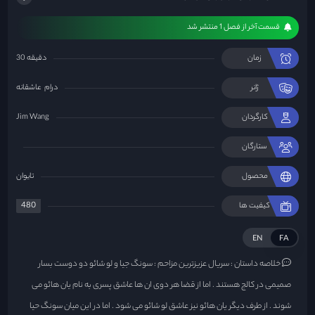
قسمت آخر از فصل 1 منتشر شد
زمان
30 دقیقه
ژانر
درام
عاشقانه
کارگردان
Jim Wang
ستارگان
محصول
تایوان
480
کیفیت ها
EN
FA
خلاصه داستان :
سریال عزیزترین مزاحم : سونگ جیا و لو شائو دو دوست بسار
صمیمی در کالج هستند . اما از قضا هر دوی ان ها عاشق پسری به نام یان هائو می
شوند . از طرف دیگر یان هائو نیز عاشق لو شائو می شود . اما در این میان سونگ حیا