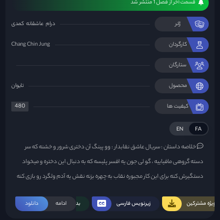
قسمت آخر از فصل 1 منتشر شد
ژانر
درام
عاشقانه
کمدی
کارگردان
Chang Chin Jung
ستارگان
محصول
تایوان
480
کیفیت ها
EN
FA
خلاصه داستان :
سریال عاشق نقابدار : وو پینگ آن دختری شرور و خشنه که سر
دسته گروهی مافیاییه ، گو لی جون یه افسر پلیسه که به دنبال این دختره و میخواد
دستگیرش کنه برای این کار مجبوره نقاب به چهره بزنه نقش یه آدم ولگرد رو بازی کنه
تا بهش نزدیک شه و وارد گروهش بشه و برای دستگیری اون و اعضای باندش مدرک
ویژه مشترکین
زیرنویس فارسی
ادامه
بدون سانسور
دانلود
جمع کنه ، وو پینگ فان خواهر دوقلوی پینگ آنه که بر خلاف خواهرش دختری مظلوم