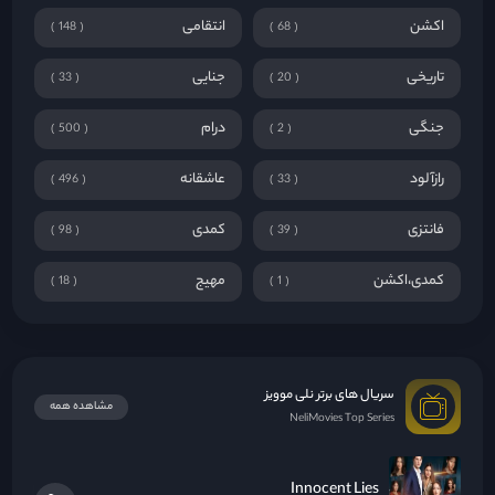
اکشن
انتقامی
148
68
تاریخی
جنایی
33
20
جنگی
درام
500
2
رازآلود
عاشقانه
496
33
فانتزی
کمدی
98
39
کمدی،اکشن
مهیج
18
1
سریال های برتر نلی موویز
مشاهده همه
NeliMovies Top Series
Innocent Lies