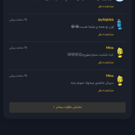
مشاهده نظر
yfhijklkb@
18 ساعت پیش
اون تو همه ی فیلما هست😂😂
مشاهده نظر
Mina
18 ساعت پیش
خدا نکشتت منم ایطورم😉🤣🤣🤣
مشاهده نظر
Mina
18 ساعت پیش
سریال ماهنور میخواد تموم بشه
مشاهده نظر
Mina
18 ساعت پیش
نمایش نظرات بیشتر
حداقل سریال راجا لندن رو بذارید خیلی تو پاکستان سرو صدا کرده...
مشاهده نظر
18 ساعت پیش