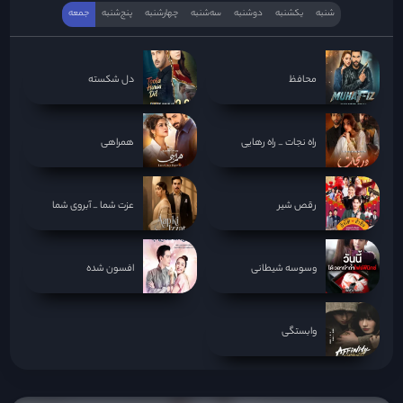
شنبه
یکشنبه
دوشنبه
سه‌‌شنبه
چهارشنبه
پنج‌شنبه
جمعه
محافظ
دل شکسته
راه نجات _ راه رهایی
همراهی
رقص شیر
عزت شما _ آبروی شما
وسوسه شیطانی
افسون شده
وابستگی