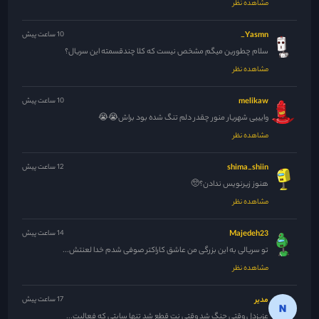
مشاهده نظر
Yasmn_
10 ساعت پیش
سلام چطورین میگم مشخص نیست که کلا چندقسمته این سریال؟
مشاهده نظر
melikaw
10 ساعت پیش
وایییی شهریار منور چقدر دلم تنگ شده بود براش😭😭
مشاهده نظر
shima_shiin
12 ساعت پیش
هنوز زیرنویس ندادن؟🥺
مشاهده نظر
Majedeh23
14 ساعت پیش
تو سریالی به این بزرگی من عاشق کاراکتر صوفی شدم خدا لعنتش...
مشاهده نظر
مدیر
17 ساعت پیش
عزیزدل وقتی جنگ شد وقتی نت قطع شد تنها سایتی که فعالیت...