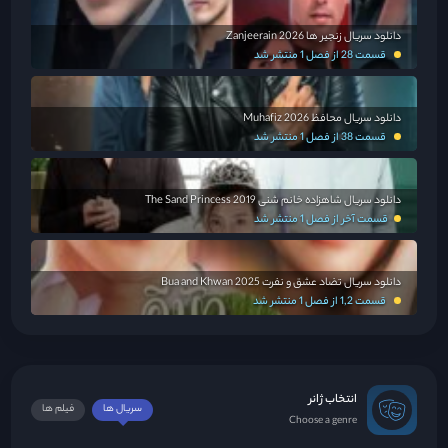
دانلود سریال زنجیر ها Zanjeerain 2026
قسمت 28 از فصل 1 منتشر شد
دانلود سریال محافظ Muhafiz 2026
قسمت 38 از فصل 1 منتشر شد
دانلود سریال شاهزاده خانم شنی The Sand Princess 2019
قسمت آخر از فصل 1 منتشر شد
دانلود سریال تضاد عشق و نفرت Bua and Khwan 2025
قسمت 1,2 از فصل 1 منتشر شد
انتخاب ژانر
سریال ها
فیلم ها
Choose a genre