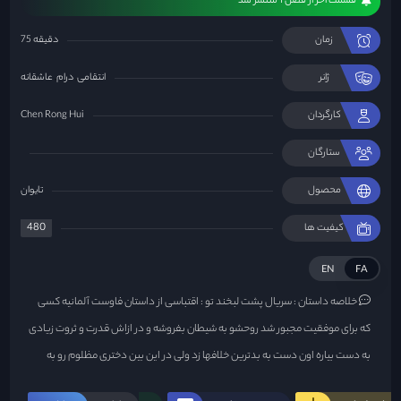
قسمت آخر از فصل 1 منتشر شد
زمان
75 دقیقه
ژانر
انتقامی
درام
عاشقانه
کارگردان
Chen Rong Hui
ستارگان
محصول
تایوان
480
کیفیت ها
EN
FA
خلاصه داستان :
سریال پشت لبخند تو : اقتباسی از داستان فاوست آلمانیه کسی
که برای موفقیت مجبور شد روحشو به شیطان بفروشه و در ازاش قدرت و ثروت زیادی
به دست بیاره اون دست به بدترین خلافها زد ولی در این بین دختری مظلوم رو به
عنوان عروسک خیمه شب بازی خود در میدان قدرت بازی خود برد ولی این اتفاق منجر