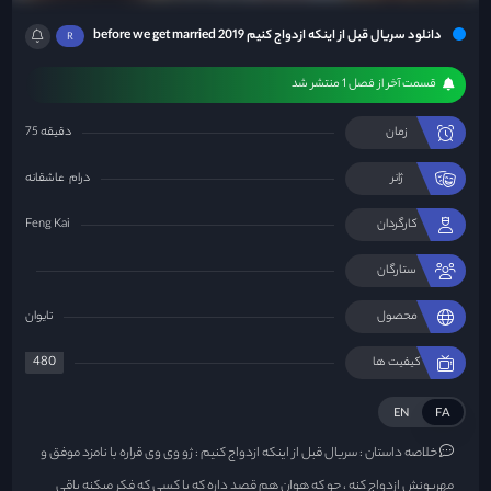
دانلود سریال قبل از اینکه ازدواج کنیم before we get married 2019
R
قسمت آخر از فصل 1 منتشر شد
زمان
75 دقیقه
ژانر
درام
عاشقانه
کارگردان
Feng Kai
ستارگان
محصول
تایوان
480
کیفیت ها
EN
FA
خلاصه داستان :
سریال قبل از اینکه ازدواج کنیم : ژو وی وی قراره با نامزد موفق و
مهربونش ازدواج کنه ، چو که هوان هم قصد داره که با کسی که فکر میکنه باقی