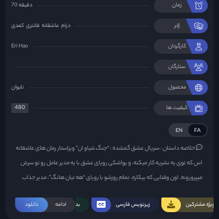
زمان
70 دقیقه
ژانر
درام
عاشقانه
فانتزی
کمدی
کارگردان
Eri Hao
ستارگان
محصول
تایوان
480
کیفیت ها
EN
FA
خلاصه داستان :
سریال عشق گمشده : “جنگ شیاو ان” ویراستار رمان های عاشقانه
اس که توی یه نشریه کار میکنه، و یواشکی رویای عشق با یه مدیر عامل رو تو سرش
میپرورونه. اون وقتایی که بیکاره، تمام روزشو با رویای “هه تیان هانگ”، مدیر جذاب
شرکتی که ساختمونش رو به روی دفتر نشریه “شیاو ان” است میگذرونه. یه روز، “جنگ
ویژه مشترکین
زیرنویس فارسی
ادامه
بدون سانسور
دانلود
شیاو ان” با جادو داخل یه رمان عاشقانه میره و با دوستش “هه تیان هانگ” رو به رو