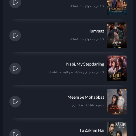
انتقامی
درام
عاشقانه
Humraaz
انتقامی
درام
عاشقانه
Nabi, My Stepdarling
انتقامی
جنایی
درام
رازآلود
عاشقانه
Meem Se Mohabbat
درام
عاشقانه
کمدی
Tu Zakhm Hai