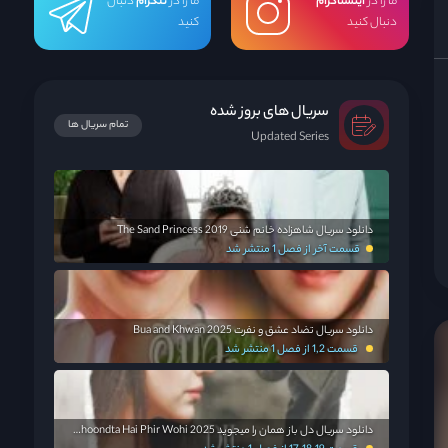
ما را در
اینستاگرام
ما را در
تلگرام
دنبال
دنبال کنید
کنید
سریال های بروز شده
تمام سریال ها
Updated Series
دانلود سریال شاهزاده خانم شنی The Sand Princess 2019
قسمت آخر از فصل 1 منتشر شد
دانلود سریال تضاد عشق و نفرت Bua and Khwan 2025
قسمت 1,2 از فصل 1 منتشر شد
دانلود سریال دل باز همان را میجوید Dil Dhoondta Hai Phir Wohi 2025