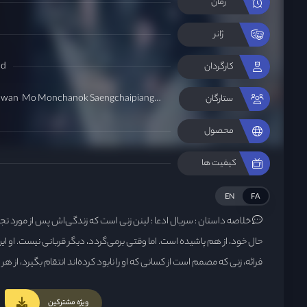
زمان
ژانر
nd
کارگردان
uwan
Mo Monchanok Saengchaipiangpen
ستارگان
محصول
کیفیت ها
EN
FA
خلاصه داستان :
سریال ادعا : لینن زنی است که زندگی‌اش پس از مورد تج
حال خود، از هم پاشیده است. اما وقتی برمی‌گردد، دیگر قربانی نیست. او این 
فرائه، زنی که مصمم است از کسانی که او را نابود کرده‌اند انتقام بگیرد، از هر
عدالت در حق خودش استفاده کند، از نو بسازد...
ویژه مشترکین