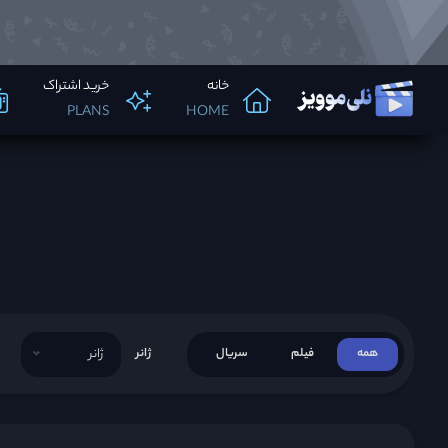
خانه
خرید اشتراک
PLANS
HOME
همه
فیلم
سریال
ژانر
ژانر