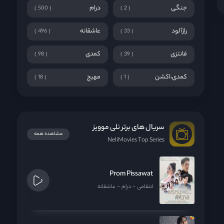
جنگی
درام
500
2
رازآلود
عاشقانه
496
33
فانتزی
کمدی
98
39
کمدی،اکشن
مهیج
18
1
سریال های برتر نلی موویز
مشاهده همه
NeliMovies Top Series
Prom Pissawat
انتقامی
درام
عاشقانه