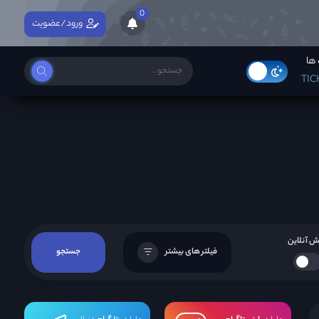
0
ورود/عضویت
ها
TIC
 آنلاین
فیلتر های بیشتر
جستجو