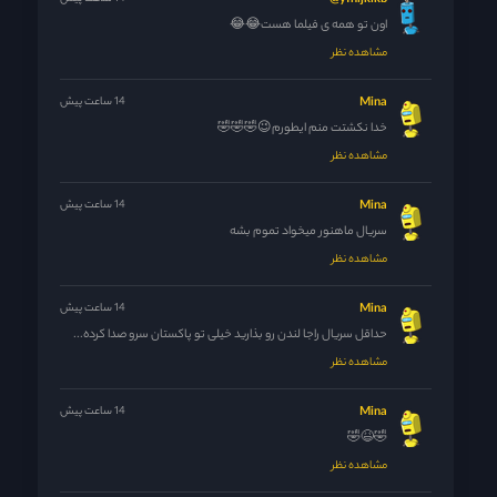
yfhijklkb@
اون تو همه ی فیلما هست😂😂
مشاهده نظر
Mina
14 ساعت پیش
خدا نکشتت منم ایطورم😉🤣🤣🤣
مشاهده نظر
Mina
14 ساعت پیش
سریال ماهنور میخواد تموم بشه
مشاهده نظر
Mina
14 ساعت پیش
حداقل سریال راجا لندن رو بذارید خیلی تو پاکستان سرو صدا کرده...
مشاهده نظر
Mina
14 ساعت پیش
🤣😆🤣
مشاهده نظر