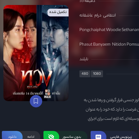
55 دقیقه
تکمیل شده
انتقامی
درام
عاشقانه
Pongchaiphat Woodie Sethana
Phasut Banyaem
Nitidon Poms
تایلند
480
1080
اوز جنسی قرار گرفتن و رها شدن به
فرصت را دارد که خود را به عنوان
 وسیله‌ای که لازم است برای اجرای
زیرنویس فارسی
بدون سانسور
ادامه
دانلود