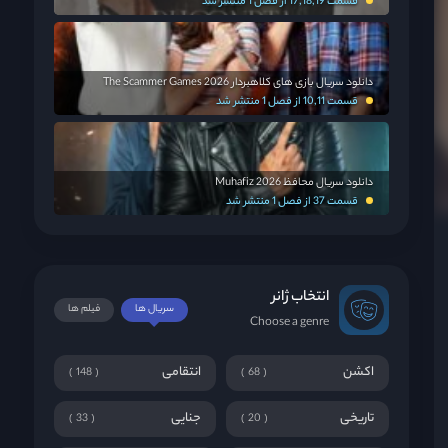
قسمت 17,18,19 از فصل 1 منتشر شد
دانلود سریال بازی های کلاهبردار The Scammer Games 2026
قسمت 10,11 از فصل 1 منتشر شد
دانلود سریال محافظ Muhafiz 2026
قسمت 37 از فصل 1 منتشر شد
انتخاب ژانر
سریال ها
فیلم ها
Choose a genre
اکشن
انتقامی
148
68
تاریخی
جنایی
33
20