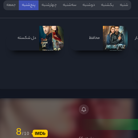
شنبه
یکشنبه
دوشنبه
سه‌‌شنبه
چهارشنبه
پنج‌شنبه
جمعه
ر
محافظ
دل شکسته
8
IMDb